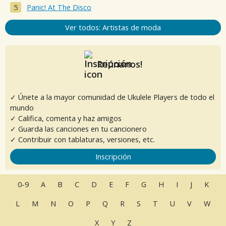
Panic! At The Disco
Ver todos: Artistas de moda
Reúnanos!
✓ Únete a la mayor comunidad de Ukulele Players de todo el
mundo
✓ Califica, comenta y haz amigos
✓ Guarda las canciones en tu cancionero
✓ Contribuir con tablaturas, versiones, etc.
Inscripción
0-9
A
B
C
D
E
F
G
H
I
J
K
L
M
N
O
P
Q
R
S
T
U
V
W
X
Y
Z