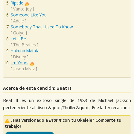
Riptide
[
Vance Joy
]
Someone Like You
[
Adele
]
Somebody That I Used To Know
[
Gotye
]
Let It Be
[
The Beatles
]
Hakuna Matata
[
Disney
]
I'm Yours
[
Jason Mraz
]
Acerca de esta canción: Beat It
Beat It es un exitoso single de 1983 de Michael Jackson
perteneciente al disco &quot;Thriller&quot;. Fue la tercera canci
¿Has versionado a
Beat It
con tu Ukelele? Comparte tu
trabajo!