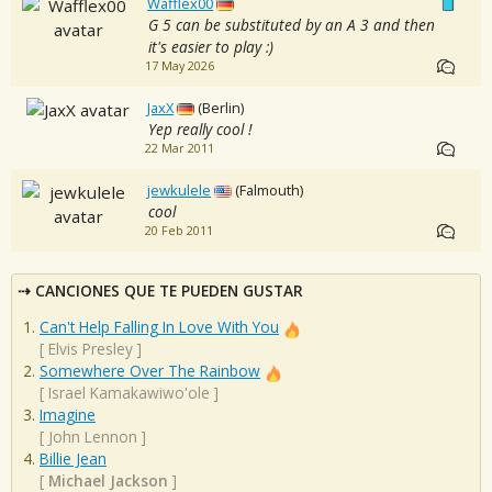
Wafflex00
G 5 can be substituted by an A 3 and then
it's easier to play :)
17 May 2026
JaxX
(Berlin)
Yep really cool !
22 Mar 2011
jewkulele
(Falmouth)
cool
20 Feb 2011
CANCIONES QUE TE PUEDEN GUSTAR
Can't Help Falling In Love With You
[
Elvis Presley
]
Somewhere Over The Rainbow
[
Israel Kamakawiwo'ole
]
Imagine
[
John Lennon
]
Billie Jean
[
Michael Jackson
]