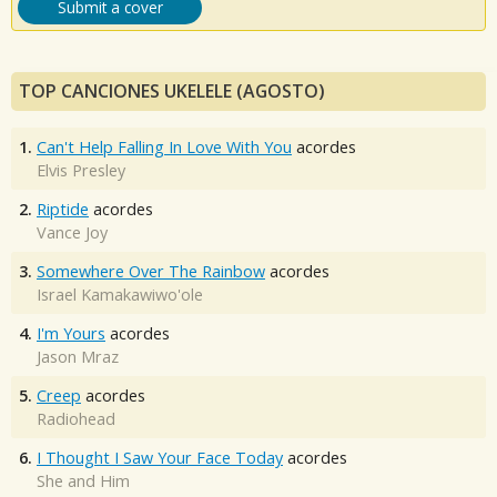
Submit a cover
TOP CANCIONES UKELELE (AGOSTO)
1.
Can't Help Falling In Love With You
acordes
Elvis Presley
2.
Riptide
acordes
Vance Joy
3.
Somewhere Over The Rainbow
acordes
Israel Kamakawiwo'ole
4.
I'm Yours
acordes
Jason Mraz
5.
Creep
acordes
Radiohead
6.
I Thought I Saw Your Face Today
acordes
She and Him