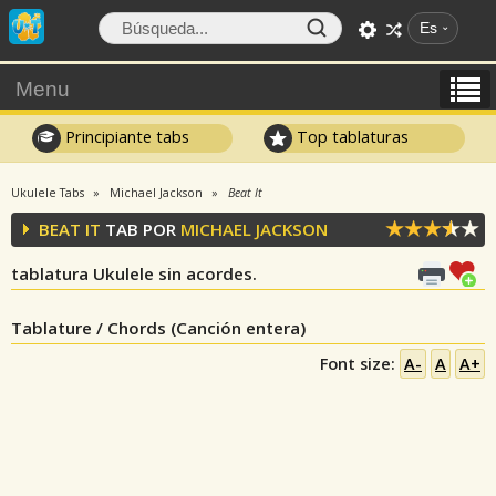
Es
Menu
Principiante tabs
Top tablaturas
Ukulele Tabs
Michael Jackson
Beat It
BEAT IT
TAB POR
MICHAEL JACKSON
tablatura Ukulele sin acordes.
Tablature / Chords (Canción entera)
Font size:
A-
A
A+