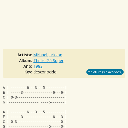
Artista:
Michael Jackson
Album:
Thriller 25 Super
Año:
1982
Key:
desconocido
tablatura (sin acordes )
A | --------6---3---5----------|
E | -----3---------------6---6-|
C | 0-3------------------------|
G |--------------- ----5-------|
A | --------6---3---5----------|
E | -----3---------------6---3-|
C | 0-3----------------------0-|
G |--------------------5-----0-|