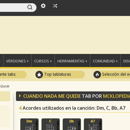
+
VERSIONES +
CURSOS +
HERRAMIENTAS +
COMUNIDAD +
DI
ante tabs
Top tablaturas
Selección del e
 Quede
CUANDO NADA ME QUEDE
TAB POR
MCKLOPEDI
4
Acordes utilizados en la canción
: Dm, C, Bb, A7