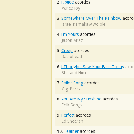
2.
Riptide
acordes
Vance Joy
3.
Somewhere Over The Rainbow
acord
Israel Kamakawiwo'ole
4.
I'm Yours
acordes
Jason Mraz
5.
Creep
acordes
Radiohead
6.
I Thought I Saw Your Face Today
acor
She and Him
7.
Sailor Song
acordes
Gigi Perez
8.
You Are My Sunshine
acordes
Folk Songs
9.
Perfect
acordes
Ed Sheeran
10.
Heather
acordes