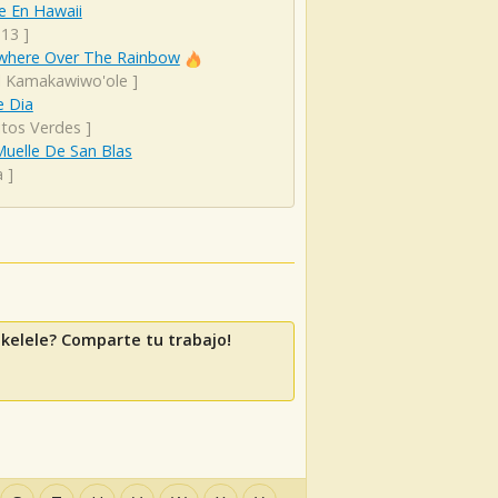
e En Hawaii
 13
]
here Over The Rainbow
el Kamakawiwo'ole
]
e Dia
itos Verdes
]
Muelle De San Blas
a
]
kelele? Comparte tu trabajo!