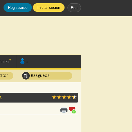
Registrarse
Iniciar sesión
Es
SCORD
+
ditor
Rasgueos
A