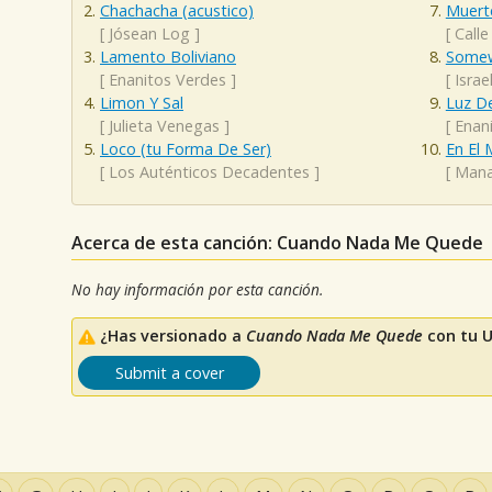
Chachacha (acustico)
Muert
[
Jósean Log
]
[
Calle
Lamento Boliviano
Somew
[
Enanitos Verdes
]
[
Isra
Limon Y Sal
Luz D
[
Julieta Venegas
]
[
Enan
Loco (tu Forma De Ser)
En El 
[
Los Auténticos Decadentes
]
[
Man
Acerca de esta canción: Cuando Nada Me Quede
No hay información por esta canción.
¿Has versionado a
Cuando Nada Me Quede
con tu U
Submit a cover