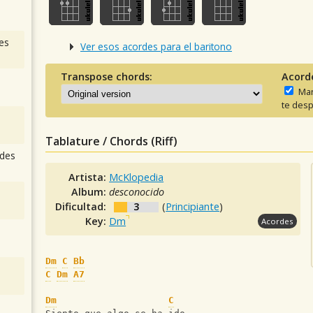
es
Ver esos acordes para el baritono
Transpose chords:
Acord
Man
te desp
Tablature / Chords (Riff)
des
Artista:
McKlopedia
Album:
desconocido
Dificultad:
3
(
Principiante
)
Key:
Dm
Acordes
Dm
C
Bb
C
Dm
A7
Dm
C