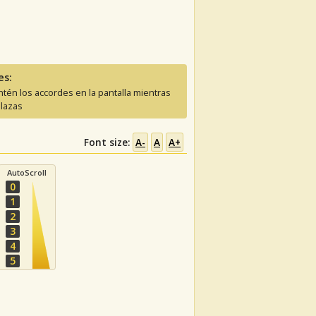
es:
tén los accordes en la pantalla mientras
lazas
Font size:
A-
A
A+
AutoScroll
0
1
2
3
4
5