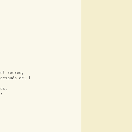
 el recreo, 
 después del liceo. 
hos,
s: 