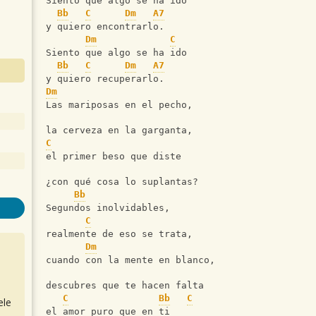
Siento que algo se ha ido
Bb
C
Dm
A7
y quiero encontrarlo.
Dm
C
Siento que algo se ha ido
Bb
C
Dm
A7
y quiero recuperarlo.
Dm
Las mariposas en el pecho, 
la cerveza en la garganta,
C
el primer beso que diste 
¿con qué cosa lo suplantas?
Bb
Segundos inolvidables, 
C
realmente de eso se trata,
Dm
cuando con la mente en blanco, 
descubres que te hacen falta 
C
Bb
C
ele
el amor puro que en ti