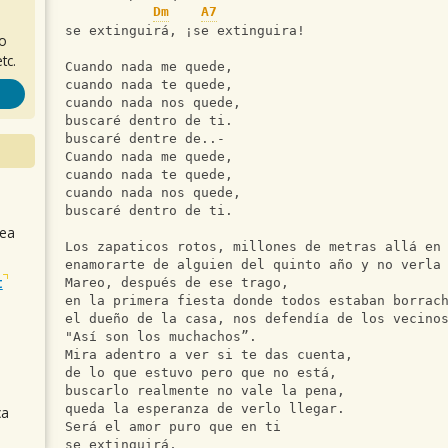
Dm
A7
se extinguirá, ¡se extinguira! 
ro
tc.
Cuando nada me quede,
cuando nada te quede,
cuando nada nos quede,
buscaré dentro de ti.
buscaré dentre de..-
Cuando nada me quede,
cuando nada te quede,
cuando nada nos quede,
buscaré dentro de ti.
sea
Los zapaticos rotos, millones de metras allá en
enamorarte de alguien del quinto año y no verla
t
Mareo, después de ese trago, 
en la primera fiesta donde todos estaban borrac
el dueño de la casa, nos defendía de los vecino
"Así son los muchachos”. 
Mira adentro a ver si te das cuenta, 
de lo que estuvo pero que no está,
buscarlo realmente no vale la pena, 
queda la esperanza de verlo llegar.
ca
Será el amor puro que en ti
se extinguirá, 