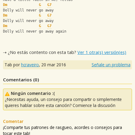
Dm
G
G7
Dolly will never go away
Dm
G
G7
Dolly will never go away
Dm
G
G7
Dolly will never go away again
⇢ ¿No estás contento con esta tab?
Ver 1 otra(s) versión(es)
Tab por
hcraveiro
,
20 mar 2016
Señale un problema
Comentarios (
0
)
Ningún comentario :(
¿Necesitas ayuda, un consejo para compartir o simplemente
quieres hablar sobre esta canción? Comience la discusión
Comentar
¡Comparte tus patrones de rasgueo, acordes o consejos para
tocar este tab!