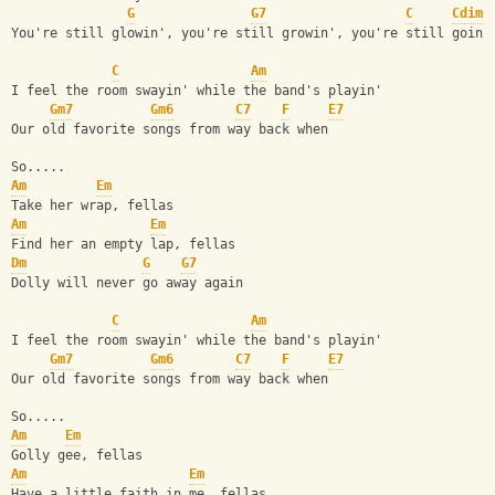
G
G7
C
Cdim
You're still glowin', you're still growin', you're still goin'
C
Am
I feel the room swayin' while the band's playin'
Gm7
Gm6
C7
F
E7
Our old favorite songs from way back when
So.....
Am
Em
Take her wrap, fellas
Am
Em
Find her an empty lap, fellas
Dm
G
G7
Dolly will never go away again
C
Am
I feel the room swayin' while the band's playin'
Gm7
Gm6
C7
F
E7
Our old favorite songs from way back when
So.....
Am
Em
Golly gee, fellas
Am
Em
Have a little faith in me, fellas