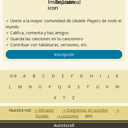
Reúnanos!
✓ Únete a la mayor comunidad de Ukulele Players de todo el
mundo
✓ Califica, comenta y haz amigos
✓ Guarda las canciones en tu cancionero
✓ Contribuir con tablaturas, versiones, etc.
Inscripción
0-9
A
B
C
D
E
F
G
H
I
J
K
L
M
N
O
P
Q
R
S
T
U
V
W
X
Y
Z
Nuestra red:
Afinador
Diagramas de acordes
Escalas
Lecciones
(en)
AutoScroll
•
•
•
•
•
FAQ
Contacto
CGU
Política de privacidad
Asociados