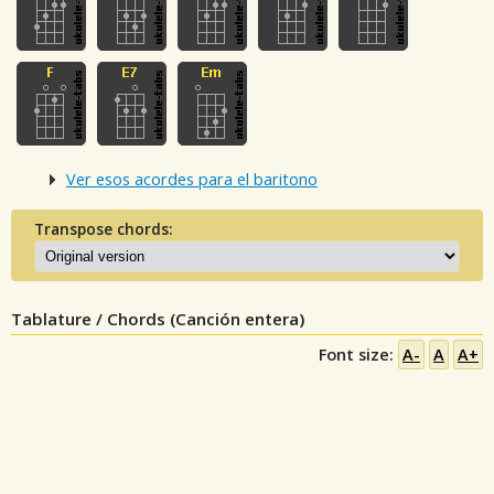
Ver esos acordes para el baritono
Transpose chords:
Tablature / Chords (Canción entera)
Font size:
A-
A
A+