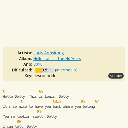
Artista:
Louis Armstrong
Album:
Hello Louis - The Hit Years
Año:
2010
Dificultad:
3.5
(
Intermedio
)
Key:
desconocido
Acordes
C
Am
Hello Dolly. This is Louis, Dolly
C
Cdim
Dm
G7
It's so nice to have you back where you belong
Dm
You're lookin' swell, Dolly
Bb
I can tell, Dolly