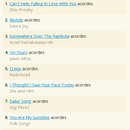
1.
Can't Help Falling In Love With You
acordes
Elvis Presley
2.
Riptide
acordes
Vance Joy
3.
Somewhere Over The Rainbow
acordes
Israel Kamakawiwo'ole
4.
I'm Yours
acordes
Jason Mraz
5.
Creep
acordes
Radiohead
6.
I Thought I Saw Your Face Today
acordes
She and Him
7.
Sailor Song
acordes
Gigi Perez
8.
You Are My Sunshine
acordes
Folk Songs