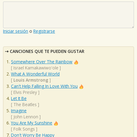
Iniciar sesión
o
Registrarse
CANCIONES QUE TE PUEDEN GUSTAR
Somewhere Over The Rainbow
[
Israel Kamakawiwo'ole
]
What A Wonderful World
[
Louis Armstrong
]
Can't Help Falling In Love With You
[
Elvis Presley
]
Let It Be
[
The Beatles
]
Imagine
[
John Lennon
]
You Are My Sunshine
[
Folk Songs
]
Don't Worry Be Happy