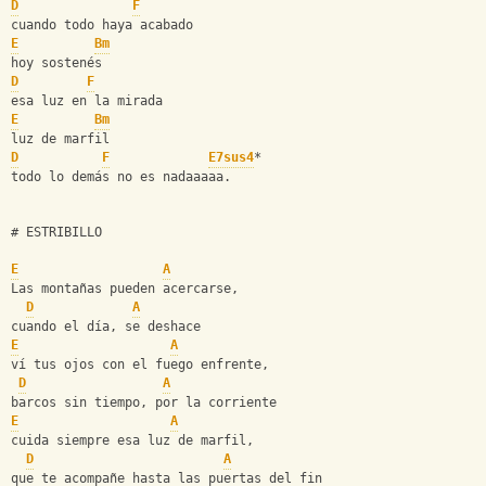
D
F
cuando todo haya acabado
E
Bm
hoy sostenés
D
F
esa luz en la mirada
E
Bm
luz de marfil
D
F
E7sus4
*
todo lo demás no es nadaaaaa.
# ESTRIBILLO
E
A
Las montañas pueden acercarse,
D
A
cuando el día, se deshace
E
A
ví tus ojos con el fuego enfrente,
D
A
barcos sin tiempo, por la corriente
E
A
cuida siempre esa luz de marfil,
D
A
que te acompañe hasta las puertas del fin