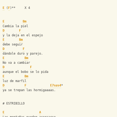
E
 (
F
)**     X 4
E
Bm
Cambia la piel
D
F
y la deja en el espejo
E
Bm
debe seguir
D
F
dándole duro y parejo.
E
Bm
No va a cambiar
D
F
aunque el bobo se lo pida
E
Bm
luz de marfil
D
F
E7sus4
*
ya se trepan las hormigaaaas.
# ESTRIBILLO
E
A