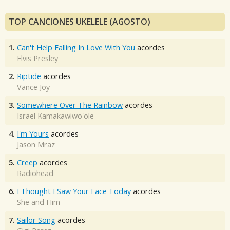
TOP CANCIONES UKELELE (AGOSTO)
1.
Can't Help Falling In Love With You
acordes
Elvis Presley
2.
Riptide
acordes
Vance Joy
3.
Somewhere Over The Rainbow
acordes
Israel Kamakawiwo'ole
4.
I'm Yours
acordes
Jason Mraz
5.
Creep
acordes
Radiohead
6.
I Thought I Saw Your Face Today
acordes
She and Him
7.
Sailor Song
acordes