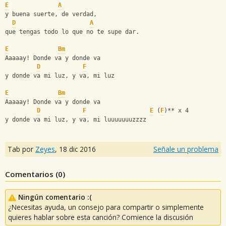
E
A
y buena suerte, de verdad,
D
A
que tengas todo lo que no te supe dar.
E
Bm
Aaaaay! Donde va y donde va
D
F
y donde va mi luz, y va, mi luz
E
Bm
Aaaaay! Donde va y donde va
D
F
E
 (
F
)** x 4
y donde va mi luz, y va, mi luuuuuuuzzzz
Tab por
Zeyes
,
18 dic 2016
Señale un problema
Comentarios (
0
)
Ningún comentario :(
¿Necesitas ayuda, un consejo para compartir o simplemente
quieres hablar sobre esta canción? Comience la discusión