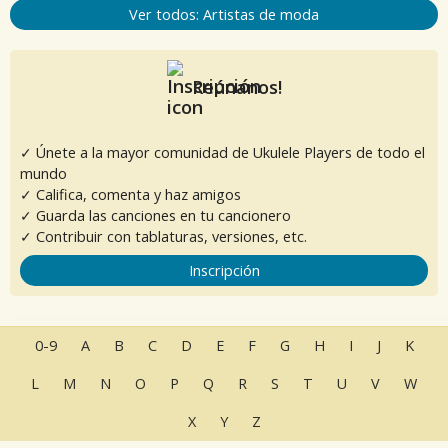
Ver todos: Artistas de moda
Reúnanos!
✓ Únete a la mayor comunidad de Ukulele Players de todo el
mundo
✓ Califica, comenta y haz amigos
✓ Guarda las canciones en tu cancionero
✓ Contribuir con tablaturas, versiones, etc.
Inscripción
0-9
A
B
C
D
E
F
G
H
I
J
K
L
M
N
O
P
Q
R
S
T
U
V
W
X
Y
Z