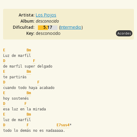
Artista:
Los Piojos
Album:
desconocido
Dificultad:
5.17
(
Intermedio
)
Key:
desconocido
Acordes
E
Bm
Luz de marfil
D
F
de marfil super delgado
E
Bm
te partirás
D
F
cuando todo haya acabado
E
Bm
hoy sostenés
D
F
esa luz en la mirada
E
Bm
luz de marfil
D
F
E7sus4
*
todo lo demás no es nadaaaaa.