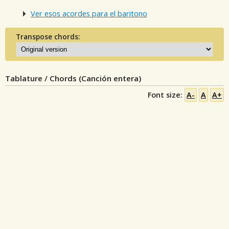
Ver esos acordes para el baritono
Transpose chords:
Tablature / Chords (Canción entera)
Font size:
A-
A
A+