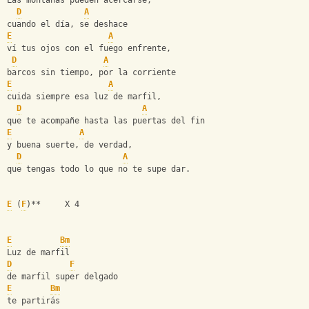
Las montañas pueden acercarse,
D
A
cuando el día, se deshace
E
A
ví tus ojos con el fuego enfrente,
D
A
barcos sin tiempo, por la corriente
E
A
cuida siempre esa luz de marfil,
D
A
que te acompañe hasta las puertas del fin
E
A
y buena suerte, de verdad,
D
A
que tengas todo lo que no te supe dar.
E
 (
F
)**     X 4
E
Bm
Luz de marfil
D
F
de marfil super delgado
E
Bm
te partirás