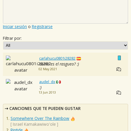
Iniciar sesión
o
Registrarse
Filtrar por:
carlahucu0801i28282
como es el rasgueo? :)
02 May 2021
audel_dx
:)
13 Jun 2013
CANCIONES QUE TE PUEDEN GUSTAR
Somewhere Over The Rainbow
[
Israel Kamakawiwo'ole
]
Riptide