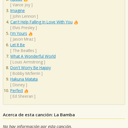
[
Vance Joy
]
Imagine
[
John Lennon
]
Can't Help Falling In Love With You
[
Elvis Presley
]
I'm Yours
[
Jason Mraz
]
Let It Be
[
The Beatles
]
What A Wonderful World
[
Louis Armstrong
]
Don't Worry Be Happy
[
Bobby Mcferrin
]
Hakuna Matata
[
Disney
]
Perfect
[
Ed Sheeran
]
Acerca de esta canción: La Bamba
No hay información por esta canción.