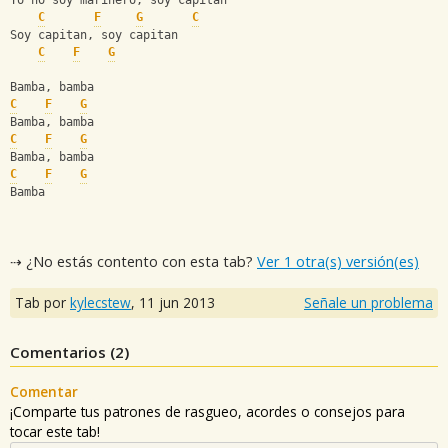
Yo no soy marinero, soy capitan
C
F
G
C
Soy capitan, soy capitan
C
F
G
Bamba, bamba
C
F
G
Bamba, bamba
C
F
G
Bamba, bamba
C
F
G
Bamba
⇢ ¿No estás contento con esta tab?
Ver 1 otra(s) versión(es)
Tab por
kylecstew
,
11 jun 2013
Señale un problema
Comentarios (
2
)
Comentar
¡Comparte tus patrones de rasgueo, acordes o consejos para
tocar este tab!