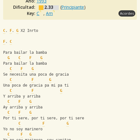
Año:
1993
Dificultad:
2.33
(
Principiante
)
Key:
C
,
Am
Acordes
C
. 
F
. 
G
 X2 Inrto
F
. 
C
Para bailar la bamba
G
C
F
G
Para bailar la bamba
C
F
G
Se necesita una poca de gracia
C
F
G
Una poca de gracia pa mi pa ti
C
F
G
Y arriba y arriba
C
F
G
Ay arriba y arriba
C
F
G
Por ti sere, por ti sere, por ti sere
C
F
G
Yo no soy marinero
C
F
G