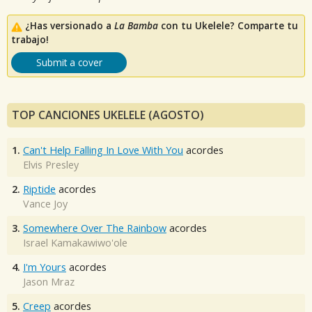
¿Has versionado a
La Bamba
con tu Ukelele? Comparte tu
trabajo!
Submit a cover
TOP CANCIONES UKELELE (AGOSTO)
1.
Can't Help Falling In Love With You
acordes
Elvis Presley
2.
Riptide
acordes
Vance Joy
3.
Somewhere Over The Rainbow
acordes
Israel Kamakawiwo'ole
4.
I'm Yours
acordes
Jason Mraz
5.
Creep
acordes