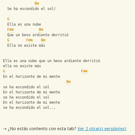
Bm
  Se ha escondido el sol/
G
  Ella es una nube
F#m
Bm
  Que un beso ardiente derritió
G
F#m
Bm
  Ella no existe más
Ella es una nube que un beso ardiente derritió
ella no existe más
G
F#m
En el horizonte de mi mente
Bm
se ha escondido el sol
En el horizonte de mi mente
se ha escondido el sol
En el horizonte de mi mente
se ha escondido el sol...
⇢ ¿No estás contento con esta tab?
Ver 2 otra(s) versión(es)