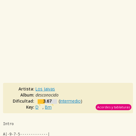
Artista:
Los Jaivas
Album:
desconocido
Dificultad:
3.67
(
Intermedio
)
Key:
D
,
Bm
Acordes y tablaturas
Intro
A|-9-7-5-------------|