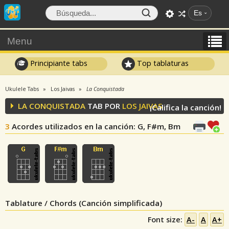
Es
Menu
Principiante tabs
Top tablaturas
Ukulele Tabs
Los Jaivas
La Conquistada
LA CONQUISTADA
TAB POR
LOS JAIVAS
¡Califica la canción!
3
Acordes utilizados en la canción
: G, F#m, Bm
Tablature / Chords (Canción simplificada)
Font size:
A-
A
A+