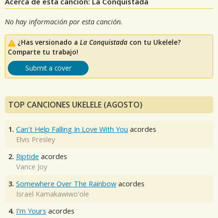
Acerca de esta canción: La Conquistada
No hay información por esta canción.
¿Has versionado a
La Conquistada
con tu Ukelele?
Comparte tu trabajo!
Submit a cover
TOP CANCIONES UKELELE (AGOSTO)
1.
Can't Help Falling In Love With You
acordes
Elvis Presley
2.
Riptide
acordes
Vance Joy
3.
Somewhere Over The Rainbow
acordes
Israel Kamakawiwo'ole
4.
I'm Yours
acordes