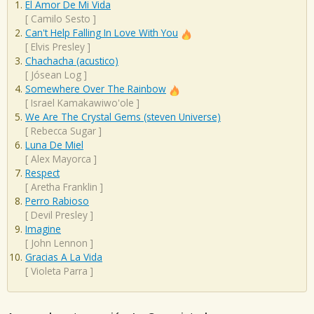
El Amor De Mi Vida
[
Camilo Sesto
]
Can't Help Falling In Love With You
[
Elvis Presley
]
Chachacha (acustico)
[
Jósean Log
]
Somewhere Over The Rainbow
[
Israel Kamakawiwo'ole
]
We Are The Crystal Gems (steven Universe)
[
Rebecca Sugar
]
Luna De Miel
[
Alex Mayorca
]
Respect
[
Aretha Franklin
]
Perro Rabioso
[
Devil Presley
]
Imagine
[
John Lennon
]
Gracias A La Vida
[
Violeta Parra
]