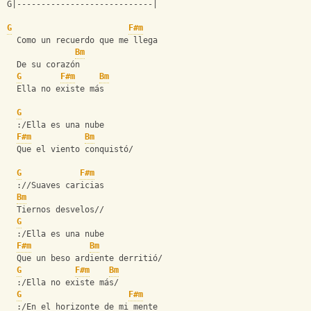
G|----------------------------| 
G
F#m
  Como un recuerdo que me llega
Bm
  De su corazón
G
F#m
Bm
  Ella no existe más
G
  :/Ella es una nube
F#m
Bm
  Que el viento conquistó/
G
F#m
  ://Suaves caricias
Bm
  Tiernos desvelos//
G
  :/Ella es una nube
F#m
Bm
  Que un beso ardiente derritió/
G
F#m
Bm
  :/Ella no existe más/
G
F#m
  :/En el horizonte de mi mente