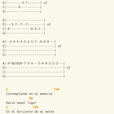
E|---------5-7-------| x2
C|-------6-----------|
G|-------------------| 
A|---------------------|
E|---5-7--7--7---------| x2
C|-6------------6-4-2--|
G|---------------------|
A|--2-4-5-4-5-4-5-7--9-9-9---|
E|---------------------------| x2
C|---------------------------|
G|---------------------------|
A|-9-9p10p9-7-5-4---5-4-0-2-2-2---|
E|--------------------------------| x2
C|--------------------------------|
G|--------------------------------|
G
F#m
  Contemplando en mi memoria
Bm
  Hacia aquel lugar
G
F#m
  En el horizonte de mi mente