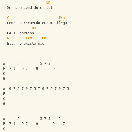
Bm
  Se ha escondido el sol
G
F#m
  Como un recuerdo que me llega
Bm
  De su corazón
G
F#m
Bm
  Ella no existe más
A|-----5----------5-7-5----|
E|-7-9---9-7----9-------9--| 
C|-------------------------|
G|-------------------------| 
A|-9-7-5-7-9-7-5-7-9-7-5-7-9-7-5-|
E|-------------------------------| 
C|-------------------------------|
G|-------------------------------| 
A|-----5----------5-7-5----5--|
E|-7-9---9-7----9-------9----7| 
C|----------------------------|