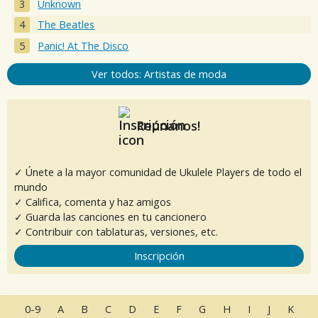
Unknown
The Beatles
Panic! At The Disco
Ver todos: Artistas de moda
Reúnanos!
✓ Únete a la mayor comunidad de Ukulele Players de todo el
mundo
✓ Califica, comenta y haz amigos
✓ Guarda las canciones en tu cancionero
✓ Contribuir con tablaturas, versiones, etc.
Inscripción
0-9
A
B
C
D
E
F
G
H
I
J
K