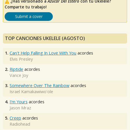
¿Has versionado a
Azucar Del Estero
con tu Ukelele?
Comparte tu trabajo!
Submit a cover
TOP CANCIONES UKELELE (AGOSTO)
1.
Can't Help Falling In Love With You
acordes
Elvis Presley
2.
Riptide
acordes
Vance Joy
3.
Somewhere Over The Rainbow
acordes
Israel Kamakawiwo'ole
4.
I'm Yours
acordes
Jason Mraz
5.
Creep
acordes
Radiohead