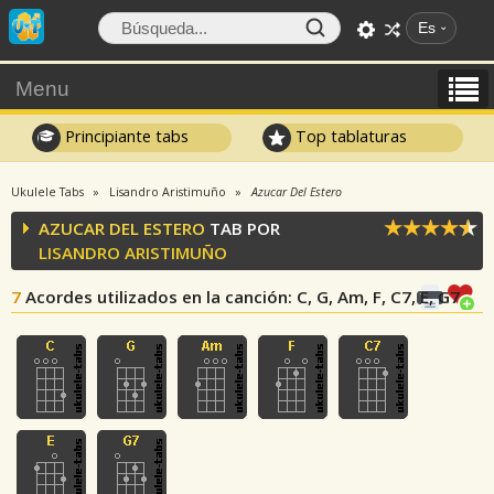
Es
Menu
Principiante tabs
Top tablaturas
Ukulele Tabs
Lisandro Aristimuño
Azucar Del Estero
AZUCAR DEL ESTERO
TAB POR
LISANDRO ARISTIMUÑO
7
Acordes utilizados en la canción
: C, G, Am, F, C7, E, G7