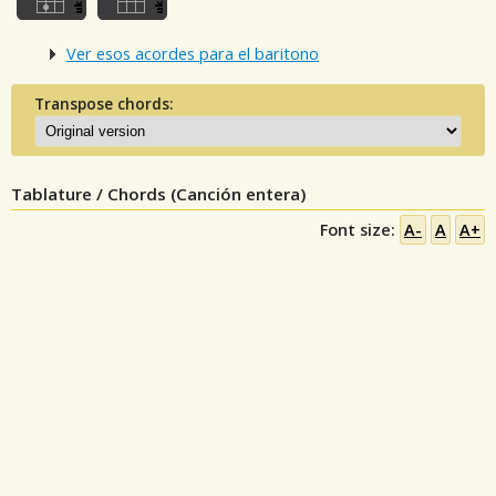
Ver esos acordes para el baritono
Transpose chords:
Tablature / Chords (Canción entera)
Font size:
A-
A
A+