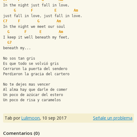
In the night just fall in love,
G
F
E
Am
just fall in love, just fall in love.
C7
F
G
Am
In the night we meet our soul
G
F
E
Am
I keep it well beneath my feet,
G7
beneath my...
No sos tan gris
Es que todo se volvió gris
Cerraron la puerta del sendero
Perdieron la gracia del cartero
No te dejes mas vencer
Al alma hay que darle de comer
Un poco de azúcar del estero
Un poco de risa y caramelos
Tab por
Lulimoon
,
10 sep 2017
Señale un problema
Comentarios (
0
)