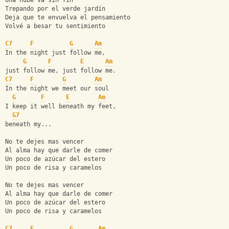
Una nube va sin fin
Trepando por el verde jardín
Deja que te envuelva el pensamiento
Volvé a besar tu sentimiento
C7
F
G
Am
In the night just follow me,
G
F
E
Am
just follow me, just follow me.
C7
F
G
Am
In the night we meet our soul
G
F
E
Am
I keep it well beneath my feet,
G7
beneath my...
No te dejes mas vencer
Al alma hay que darle de comer
Un poco de azúcar del estero
Un poco de risa y caramelos
No te dejes mas vencer
Al alma hay que darle de comer
Un poco de azúcar del estero
Un poco de risa y caramelos
C7
F
G
Am