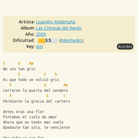
Artista:
Lisandro Aristimuño
Album:
Las Crónicas del Viento
Año:
2009
Dificultad:
3.5
(
Intermedio
)
Key:
Am
Acordes
C
G
Am
No sos tan gris
F
C
G
Es que todo se volvió gris
F
G
Am
Cerraron la puerta del sendero
F
G
C
Perdieron la gracia del cartero
Antes eras una flor
Pintabas el cielo de amor
Ahora que no tenés mas vuelo
Quedaste tan sola, te vencieron