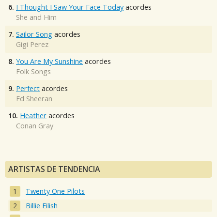
6.
I Thought I Saw Your Face Today
acordes
She and Him
7.
Sailor Song
acordes
Gigi Perez
8.
You Are My Sunshine
acordes
Folk Songs
9.
Perfect
acordes
Ed Sheeran
10.
Heather
acordes
Conan Gray
ARTISTAS DE TENDENCIA
Twenty One Pilots
Billie Eilish