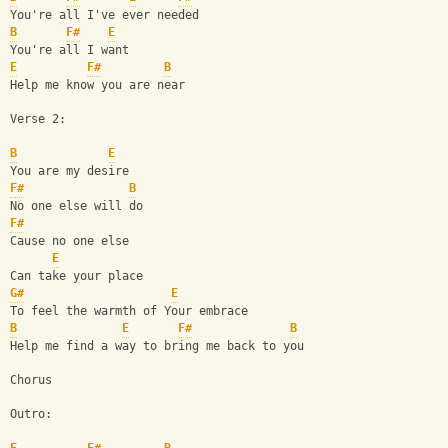
You're all I've ever needed
B
F#
E
You're all I want
E
F#
B
Help me know you are near
Verse 2:
B
E
You are my desire
F#
B
No one else will do
F#
Cause no one else
E
Can take your place
G#
E
To feel the warmth of Your embrace
B
E
F#
B
Help me find a way to bring me back to you
Chorus
Outro: