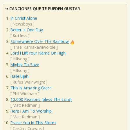
CANCIONES QUE TE PUEDEN GUSTAR
In Christ Alone
[
Newsboys
]
Better Is One Day
[
Kutless
]
Somewhere Over The Rainbow
[
Israel Kamakawiwo'ole
]
Lord I Lift Your Name On High
[
Hillsong
]
Mighty To Save
[
Hillsong
]
Hallelujah
[
Rufus Wainwright
]
This Is Amazing Grace
[
Phil Wickham
]
10,000 Reasons (bless The Lord)
[
Matt Redman
]
Here I Am To Worship
[
Matt Redman
]
Praise You In This Storm
[
Casting Crowns
]