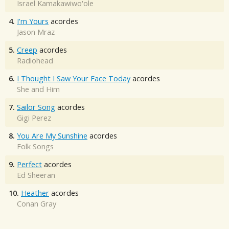
Israel Kamakawiwo'ole
4.
I'm Yours
acordes
Jason Mraz
5.
Creep
acordes
Radiohead
6.
I Thought I Saw Your Face Today
acordes
She and Him
7.
Sailor Song
acordes
Gigi Perez
8.
You Are My Sunshine
acordes
Folk Songs
9.
Perfect
acordes
Ed Sheeran
10.
Heather
acordes
Conan Gray