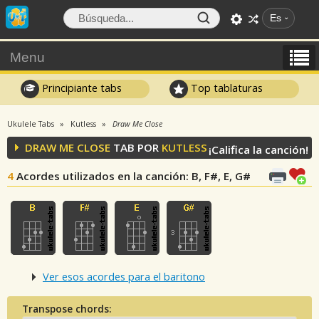
Es
Menu
Principiante tabs
Top tablaturas
Ukulele Tabs
Kutless
Draw Me Close
DRAW ME CLOSE
TAB POR
KUTLESS
¡Califica la canción!
4
Acordes utilizados en la canción
: B, F#, E, G#
Ver esos acordes para el baritono
Transpose chords: