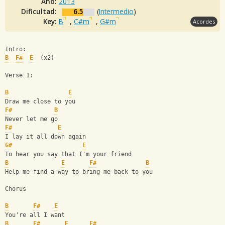
Año:
2013
Dificultad:
6.5
(
Intermedio
)
Key:
B
,
C#m
,
G#m
Acordes
Intro:
B
F#
E
  (x2)
Verse 1:
B
E
Draw me close to you
F#
B
Never let me go
F#
E
I lay it all down again
G#
E
To hear you say that I'm your friend
B
E
F#
B
Help me find a way to bring me back to you
Chorus
B
F#
E
You're all I want
B
F#
E
F#