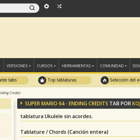
+
VERSIONES +
CURSOS +
HERRAMIENTAS +
COMUNIDAD +
DI
ante tabs
Top tablaturas
Selección del e
Ending Credits
SUPER MARIO 64 - ENDING CREDITS
TAB POR
KO
tablatura Ukulele sin acordes.
Tablature / Chords (Canción entera)