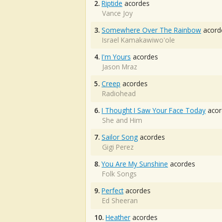
2.
Riptide
acordes
Vance Joy
3.
Somewhere Over The Rainbow
acord
Israel Kamakawiwo'ole
4.
I'm Yours
acordes
Jason Mraz
5.
Creep
acordes
Radiohead
6.
I Thought I Saw Your Face Today
acor
She and Him
7.
Sailor Song
acordes
Gigi Perez
8.
You Are My Sunshine
acordes
Folk Songs
9.
Perfect
acordes
Ed Sheeran
10.
Heather
acordes