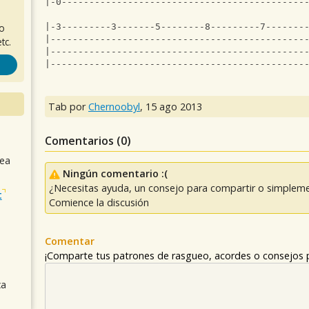
|-0--------------------------------------------
ro
|-3---------3-------5--------8---------7-------
|----------------------------------------------
tc.
|----------------------------------------------
|----------------------------------------------
Tab por
Chernoobyl
,
15 ago 2013
Comentarios (
0
)
sea
Ningún comentario :(
¿Necesitas ayuda, un consejo para compartir o simpleme
t
Comience la discusión
Comentar
¡Comparte tus patrones de rasgueo, acordes o consejos p
ca