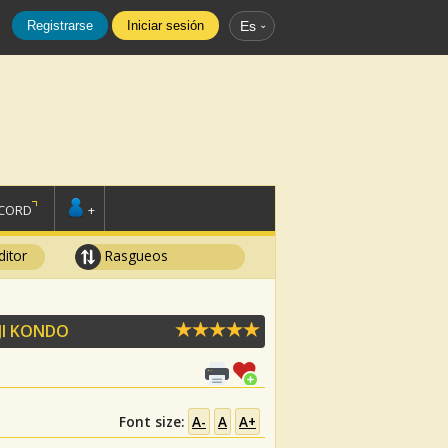
Registrarse
Iniciar sesión
Es
SCORD
+
ditor
Rasgueos
JI KONDO
Font size:
A-
A
A+