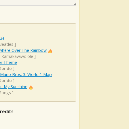
 Be
Beatles
]
here Over The Rainbow
el Kamakawiwo'ole
]
r Theme
 Kondo
]
Mario Bros. 3: World 1 Map
 Kondo
]
re My Sunshine
 Songs
]
Credits