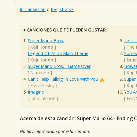
Iniciar sesión
o
Registrarse
CANCIONES QUE TE PUEDEN GUSTAR
Super Mario Bros.
Let It
[
Koji Kondo
]
[
The 
Legend Of Zelda Main Theme
Somew
[
Koji Kondo
]
[
Isra
Super Mario Bros. - Game Over
Bowse
[
Nintendo
]
[
Koji
Can't Help Falling In Love With You
Super 
[
Elvis Presley
]
[
Koji
Imagine
You A
[
John Lennon
]
[
Folk
Acerca de esta canción: Super Mario 64 - Ending 
No hay información por esta canción.