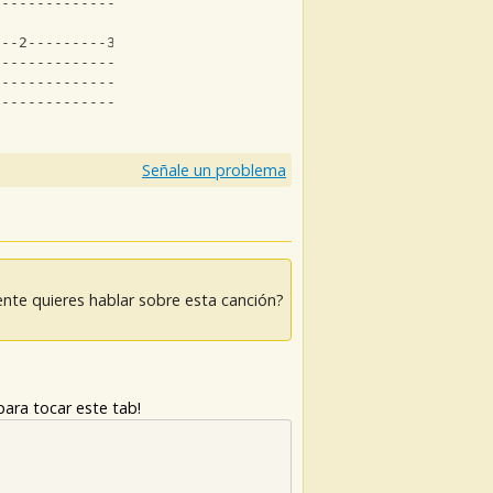
-----------------0-----------|
---2---------3---------3--|
--------------------------|
--------------------------|
--------------------------|
Señale un problema
nte quieres hablar sobre esta canción?
ara tocar este tab!