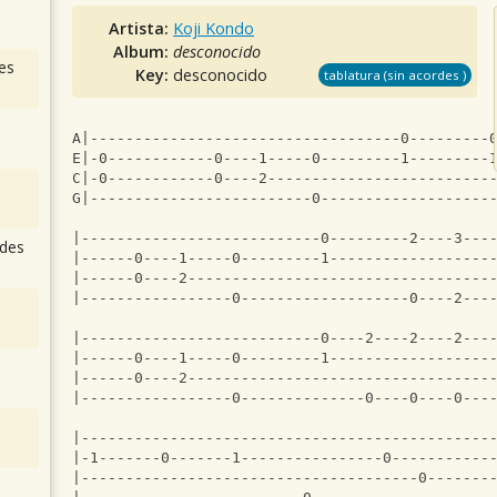
Artista:
Koji Kondo
Album:
desconocido
es
Key:
desconocido
tablatura (sin acordes )
A|-----------------------------------0---------
E|-0------------0----1-----0---------1---------
C|-0------------0----2-------------------------
G|-------------------------0-------------------
|---------------------------0---------2----3---
des
|------0----1-----0---------1------------------
|------0----2----------------------------------
|-----------------0-------------------0----2---
|---------------------------0----2----2----2---
|------0----1-----0---------1------------------
|------0----2----------------------------------
|-----------------0--------------0----0----0---
|----------------------------------------------
|-1-------0-------1----------------0-----------
|--------------------------------------0-------