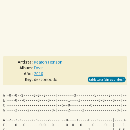
Artista:
Keaton Henson
Album:
Dear
Año:
2010
Key:
desconocido
tablatura (sin acordes )
A|-0--0--3-----0-0--3-----|--------3---------5------3-----|---
E|----0---0------0----0---|-----1----1---------0-0----0---|---
C|------------------------|--5--0----------0--------------|--0
G|----2-----2----2------0-|-----2------2----------------0-|---
A|-2--2-2-----2-5-----2-----|--0----3-----0---3-------|----3--
E|----0---0-------0-0---0---|--0--0---0-----0-----0---|----1--