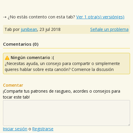
⇢ ¿No estás contento con esta tab?
Ver 1 otra(s) versión(es)
Tab por
junibean
,
23 jul 2018
Señale un problema
Comentarios (
0
)
Ningún comentario :(
¿Necesitas ayuda, un consejo para compartir o simplemente
quieres hablar sobre esta canción? Comience la discusión
Comentar
¡Comparte tus patrones de rasgueo, acordes o consejos para
tocar este tab!
Iniciar sesión
o
Registrarse