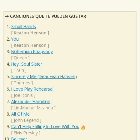
CANCIONES QUE TE PUEDEN GUSTAR
Small Hands
[
Keaton Henson
]
You
[
Keaton Henson
]
Bohemian Rhapsody
[
Queen
]
Hey, Soul Sister
[
Train
]
Sincerely Me (Dear Evan Hansen)
[
Themes
]
I Love Play Rehearsal
[
Joe Iconis
]
Alexander Hamilton
[
Lin-Manuel Miranda
]
All Of Me
[
John Legend
]
Can't Help Falling In Love With You
[
Elvis Presley
]
Believer