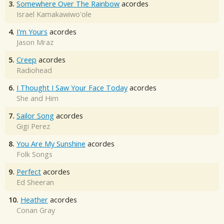
3.
Somewhere Over The Rainbow
acordes
Israel Kamakawiwo'ole
4.
I'm Yours
acordes
Jason Mraz
5.
Creep
acordes
Radiohead
6.
I Thought I Saw Your Face Today
acordes
She and Him
7.
Sailor Song
acordes
Gigi Perez
8.
You Are My Sunshine
acordes
Folk Songs
9.
Perfect
acordes
Ed Sheeran
10.
Heather
acordes
Conan Gray