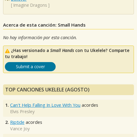
[
Imagine Dragons
]
Acerca de esta canción: Small Hands
No hay información por esta canción.
¿Has versionado a
Small Hands
con tu Ukelele? Comparte
tu trabajo!
Submit a cover
TOP CANCIONES UKELELE (AGOSTO)
1.
Can't Help Falling In Love With You
acordes
Elvis Presley
2.
Riptide
acordes
Vance Joy