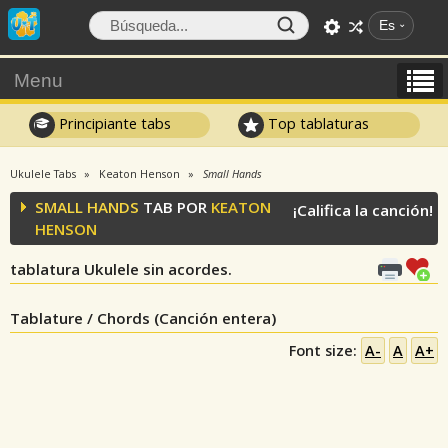
Es
Menu
Principiante tabs
Top tablaturas
Ukulele Tabs
Keaton Henson
Small Hands
SMALL HANDS
TAB POR
KEATON
¡Califica la canción!
HENSON
tablatura Ukulele sin acordes.
Tablature / Chords (Canción entera)
Font size:
A-
A
A+