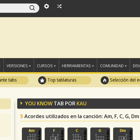
+
VERSIONES +
CURSOS +
HERRAMIENTAS +
COMUNIDAD +
DI
ante tabs
Top tablaturas
Selección del e
YOU KNOW
TAB POR
KAU
5
Acordes utilizados en la canción
: Am, F, C, G, Dm