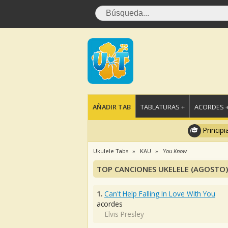
AÑADIR TAB
TABLATURAS +
ACORDES 
Principi
Ukulele Tabs
KAU
You Know
TOP CANCIONES UKELELE (AGOSTO)
1.
Can't Help Falling In Love With You
acordes
Elvis Presley