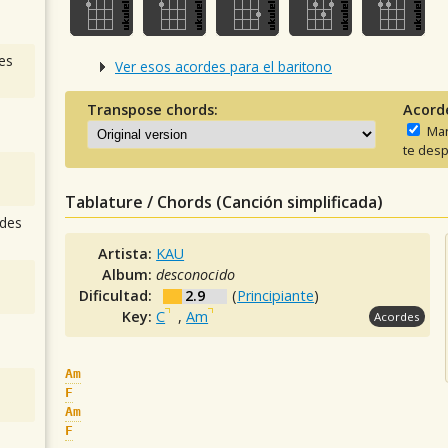
es
Ver esos acordes para el baritono
Transpose chords:
Acord
Man
te desp
Tablature / Chords (Canción simplificada)
des
Artista:
KAU
Album:
desconocido
Dificultad:
2.9
(
Principiante
)
Key:
C
,
Am
Acordes
Am
F
Am
F