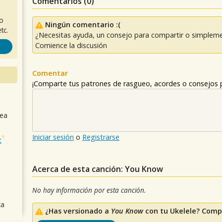
Comentarios (
0
)
ro
Ningún comentario :(
tc.
¿Necesitas ayuda, un consejo para compartir o simpleme
Comience la discusión
Comentar
¡Comparte tus patrones de rasgueo, acordes o consejos p
sea
Iniciar sesión
o
Registrarse
t
Acerca de esta canción: You Know
No hay información por esta canción.
ca
¿Has versionado a
You Know
con tu Ukelele? Compa