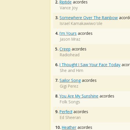
2.
Riptide
acordes
Vance Joy
3.
Somewhere Over The Rainbow
acord
Israel Kamakawiwo'ole
4.
I'm Yours
acordes
Jason Mraz
5.
Creep
acordes
Radiohead
6.
I Thought I Saw Your Face Today
acor
She and Him
7.
Sailor Song
acordes
Gigi Perez
8.
You Are My Sunshine
acordes
Folk Songs
9.
Perfect
acordes
Ed Sheeran
10.
Heather
acordes