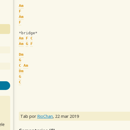
Am
F
Am
F
*bridge*
Am
F
C
Am
G
F
Dm
G
C
Am
Dm
G
C
Tab por
RioChan
,
22 mar 2019
ele