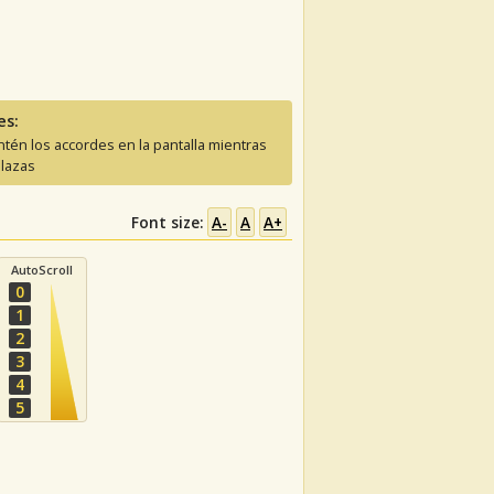
es:
tén los accordes en la pantalla mientras
lazas
Font size:
A-
A
A+
AutoScroll
0
1
2
3
4
5