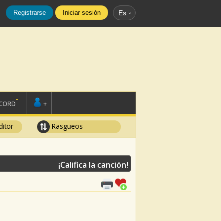
Registrarse
Iniciar sesión
Es
SCORD
+
ditor
Rasgueos
¡Califica la canción!