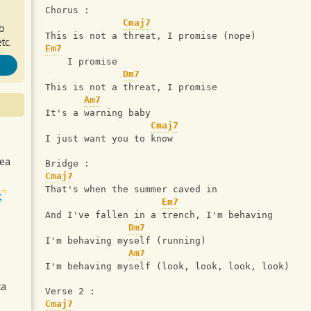
Chorus : 
Cmaj7
ro
This is not a threat, I promise (nope)
tc.
Em7
    I promise
Dm7
This is not a threat, I promise
Am7
It's a warning baby
Cmaj7
I just want you to know
sea
Bridge : 
Cmaj7
That's when the summer caved in
t
Em7
And I've fallen in a trench, I'm behaving
Dm7
I'm behaving myself (running)
Am7
I'm behaving myself (look, look, look, look)
ca
Verse 2 : 
Cmaj7