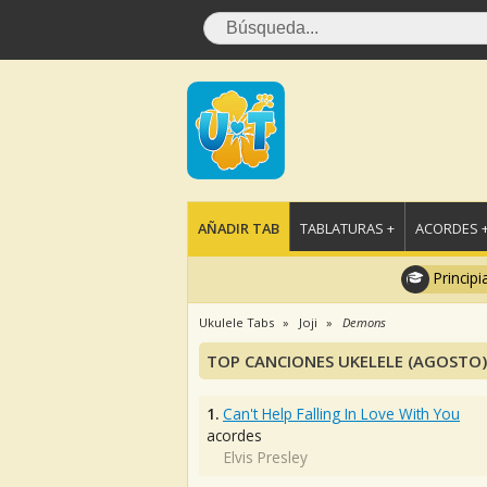
AÑADIR TAB
TABLATURAS +
ACORDES 
Principi
Ukulele Tabs
Joji
Demons
TOP CANCIONES UKELELE (AGOSTO)
1.
Can't Help Falling In Love With You
acordes
Elvis Presley