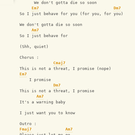
      We don't gotta die so soon
Em7
Dm7
So I just behave for you (for you, for you)
We don't gotta die so soon
Am7
So I just behave for
(Shh, quiet)
Chorus : 
Cmaj7
This is not a threat, I promise (nope)
Em7
    I promise
Dm7
This is not a threat, I promise
Am7
It's a warning baby
I just want you to know
Outro : 
Fmaj7
Am7
Please just let me go