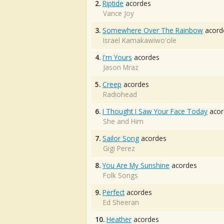
2.
Riptide
acordes
Vance Joy
3.
Somewhere Over The Rainbow
acord
Israel Kamakawiwo'ole
4.
I'm Yours
acordes
Jason Mraz
5.
Creep
acordes
Radiohead
6.
I Thought I Saw Your Face Today
acor
She and Him
7.
Sailor Song
acordes
Gigi Perez
8.
You Are My Sunshine
acordes
Folk Songs
9.
Perfect
acordes
Ed Sheeran
10.
Heather
acordes