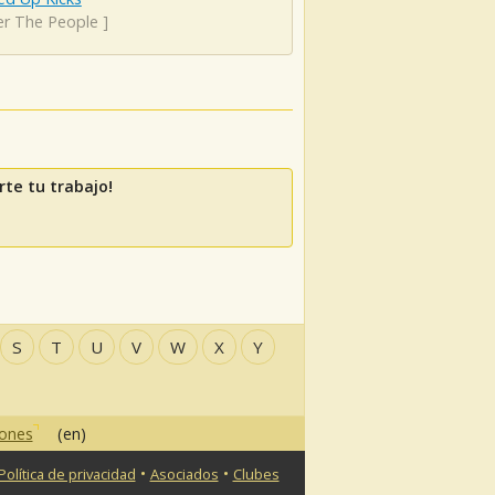
er The People
]
te tu trabajo!
S
T
U
V
W
X
Y
iones
(en)
•
•
Política de privacidad
Asociados
Clubes