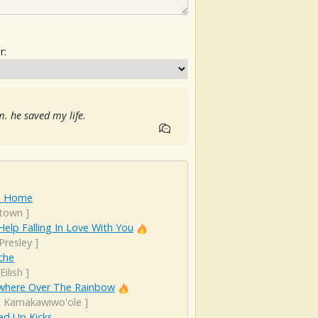
r:
im. he saved my life.
Is Home
town
]
Help Falling In Love With You
 Presley
]
che
 Eilish
]
here Over The Rainbow
el Kamakawiwo'ole
]
d Up Kicks