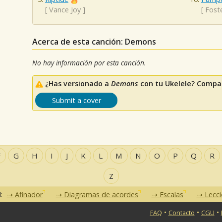
[
Vance Joy
]
[
Fost
Acerca de esta canción: Demons
No hay información por esta canción.
¿Has versionado a
Demons
con tu Ukelele? Compar
Submit a cover
F
G
H
I
J
K
L
M
N
O
P
Q
R
Z
d:
Afinador
Diagramas de acordes
Escalas
Lecc
•
•
•
FAQ
Contacto
CGU