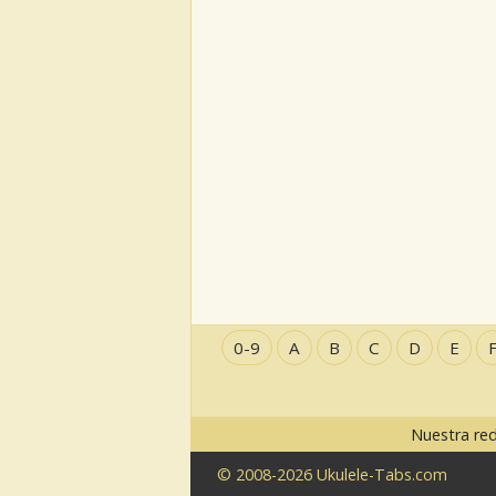
0-9
A
B
C
D
E
Nuestra re
© 2008-2026 Ukulele-Tabs.com