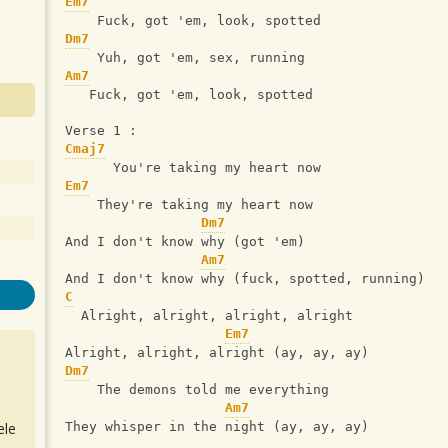
Em7
    Fuck, got 'em, look, spotted
Dm7
    Yuh, got 'em, sex, running
Am7
   Fuck, got 'em, look, spotted
Verse 1 : 
Cmaj7
      You're taking my heart now
Em7
    They're taking my heart now
Dm7
And I don't know why (got 'em)
Am7
And I don't know why (fuck, spotted, running)
C
  Alright, alright, alright, alright
Em7
Alright, alright, alright (ay, ay, ay)
Dm7
    The demons told me everything
Am7
ele
They whisper in the night (ay, ay, ay)