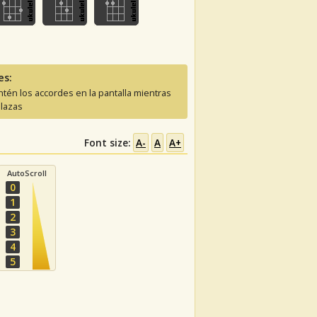
es:
tén los accordes en la pantalla mientras
lazas
Font size:
A-
A
A+
AutoScroll
0
1
2
3
4
5