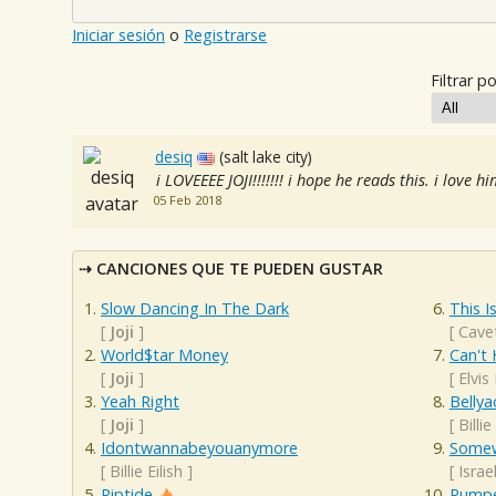
Iniciar sesión
o
Registrarse
Filtrar po
desiq
(salt lake city)
i LOVEEEE JOJI!!!!!!! i hope he reads this. i love h
05 Feb 2018
CANCIONES QUE TE PUEDEN GUSTAR
Slow Dancing In The Dark
This 
[
Joji
]
[
Cave
World$tar Money
Can't 
[
Joji
]
[
Elvis
Yeah Right
Bellya
[
Joji
]
[
Billie
Idontwannabeyouanymore
Somew
[
Billie Eilish
]
[
Isra
Riptide
Pumpe