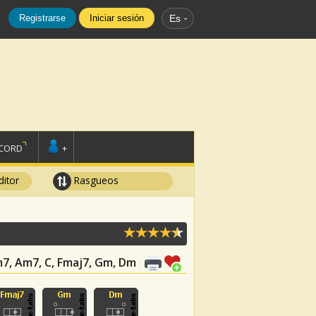
Registrarse
Iniciar sesión
Es
SCORD
+
ditor
Rasgueos
m7, Am7, C, Fmaj7, Gm, Dm