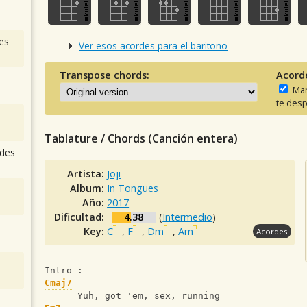
es
Ver esos acordes para el baritono
Transpose chords:
Acord
Man
te desp
Tablature / Chords (Canción entera)
des
Artista:
Joji
Album:
In Tongues
Año:
2017
Dificultad:
4.38
(
Intermedio
)
Key:
C
,
F
,
Dm
,
Am
Acordes
Intro : 
Cmaj7
      Yuh, got 'em, sex, running