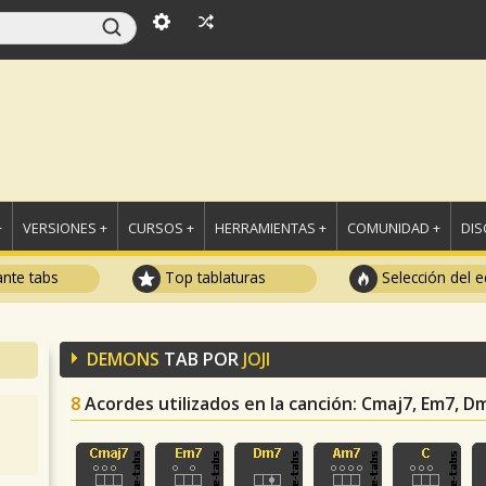
+
VERSIONES +
CURSOS +
HERRAMIENTAS +
COMUNIDAD +
DI
ante tabs
Top tablaturas
Selección del e
DEMONS
TAB POR
JOJI
8
Acordes utilizados en la canción
: Cmaj7, Em7, D