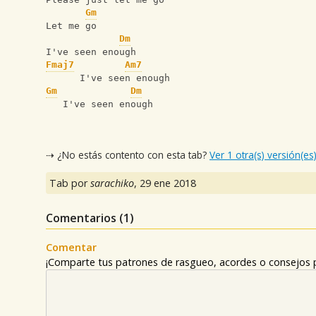
Gm
Let me go
Dm
I've seen enough
Fmaj7
Am7
      I've seen enough
Gm
Dm
   I've seen enough
⇢ ¿No estás contento con esta tab?
Ver 1 otra(s) versión(es
Tab por
sarachiko
,
29 ene 2018
Comentarios (
1
)
Comentar
¡Comparte tus patrones de rasgueo, acordes o consejos p