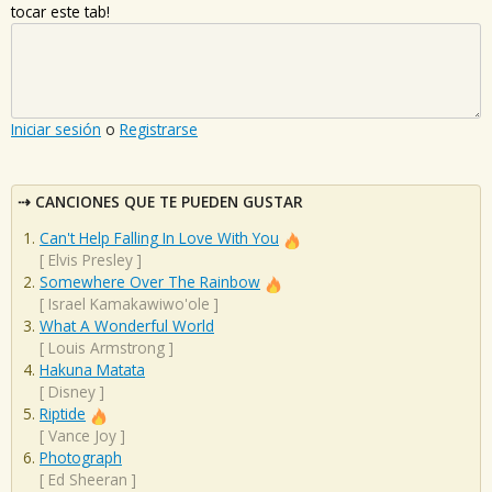
tocar este tab!
Iniciar sesión
o
Registrarse
CANCIONES QUE TE PUEDEN GUSTAR
Can't Help Falling In Love With You
[
Elvis Presley
]
Somewhere Over The Rainbow
[
Israel Kamakawiwo'ole
]
What A Wonderful World
[
Louis Armstrong
]
Hakuna Matata
[
Disney
]
Riptide
[
Vance Joy
]
Photograph
[
Ed Sheeran
]