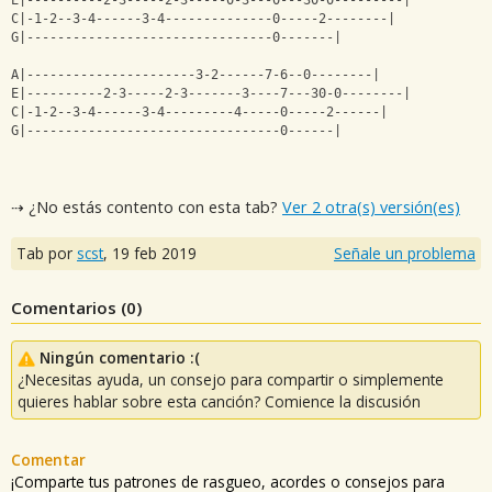
E|----------2-3-----2-3-----0-3---0---30-0---------|
C|-1-2--3-4------3-4--------------0-----2--------|
G|--------------------------------0-------|
A|----------------------3-2------7-6--0--------|
E|----------2-3-----2-3-------3----7---30-0--------|
C|-1-2--3-4------3-4---------4-----0-----2------|
G|---------------------------------0------|
⇢ ¿No estás contento con esta tab?
Ver 2 otra(s) versión(es)
Tab por
scst
,
19 feb 2019
Señale un problema
Comentarios (
0
)
Ningún comentario :(
¿Necesitas ayuda, un consejo para compartir o simplemente
quieres hablar sobre esta canción? Comience la discusión
Comentar
¡Comparte tus patrones de rasgueo, acordes o consejos para