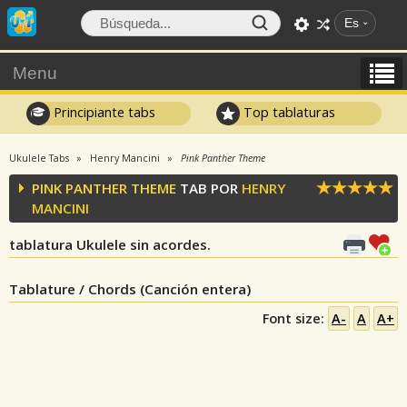
Es
Menu
Principiante tabs
Top tablaturas
Ukulele Tabs
Henry Mancini
Pink Panther Theme
PINK PANTHER THEME
TAB POR
HENRY
MANCINI
tablatura Ukulele sin acordes.
Tablature / Chords (Canción entera)
Font size:
A-
A
A+