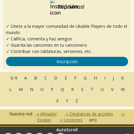
Reúnanos!
✓ Únete a la mayor comunidad de Ukulele Players de todo el
mundo
✓ Califica, comenta y haz amigos
✓ Guarda las canciones en tu cancionero
✓ Contribuir con tablaturas, versiones, etc.
Inscripción
0-9
A
B
C
D
E
F
G
H
I
J
K
L
M
N
O
P
Q
R
S
T
U
V
W
X
Y
Z
Nuestra red:
Afinador
Diagramas de acordes
Escalas
Lecciones
(en)
AutoScroll
•
•
•
•
•
FAQ
Contacto
CGU
Política de privacidad
Asociados