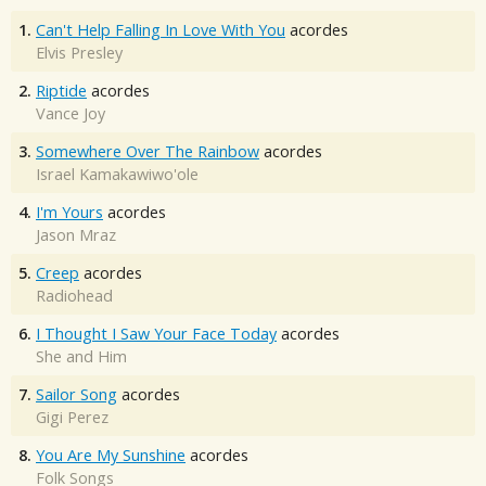
1.
Can't Help Falling In Love With You
acordes
Elvis Presley
2.
Riptide
acordes
Vance Joy
3.
Somewhere Over The Rainbow
acordes
Israel Kamakawiwo'ole
4.
I'm Yours
acordes
Jason Mraz
5.
Creep
acordes
Radiohead
6.
I Thought I Saw Your Face Today
acordes
She and Him
7.
Sailor Song
acordes
Gigi Perez
8.
You Are My Sunshine
acordes
Folk Songs