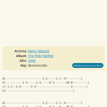
Artista:
Henry Mancini
Album:
The Pink Panther
Año:
2006
Key:
desconocido
tablatura (sin acordes )
A|----------------------3-2-----2-1--0---------|
E|----------2-3-----2-3-----0-3-------30-0---------|
C|-1-2--3-4------3-4---------------------2--------|
G|----------------------------------------|
A|----------------------3-2-----2-1--0---------|