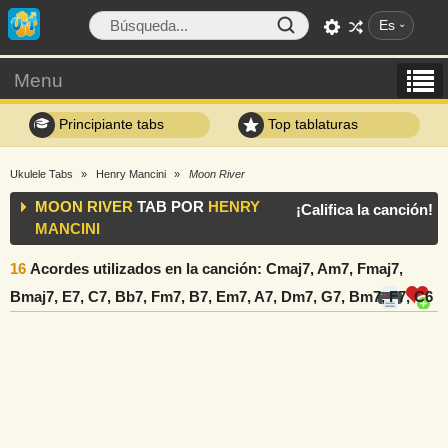
Es
Menu
Principiante tabs
Top tablaturas
Ukulele Tabs
Henry Mancini
Moon River
MOON RIVER
TAB POR
HENRY
¡Califica la canción!
MANCINI
16
Acordes utilizados en la canción
: Cmaj7, Am7, Fmaj7,
Bmaj7, E7, C7, Bb7, Fm7, B7, Em7, A7, Dm7, G7, Bm7, F7, C6