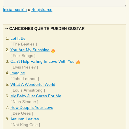
Iniciar sesión
o
Registrarse
CANCIONES QUE TE PUEDEN GUSTAR
Let It Be
[
The Beatles
]
You Are My Sunshine
[
Folk Songs
]
Can't Help Falling In Love With You
[
Elvis Presley
]
Imagine
[
John Lennon
]
What A Wonderful World
[
Louis Armstrong
]
My Baby Just Cares For Me
[
Nina Simone
]
How Deep Is Your Love
[
Bee Gees
]
Autumn Leaves
[
Nat King Cole
]