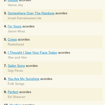
2.
Riptide
acordes
Vance Joy
3.
Somewhere Over The Rainbow
acordes
Israel Kamakawiwo'ole
4.
I'm Yours
acordes
Jason Mraz
5.
Creep
acordes
Radiohead
6.
I Thought I Saw Your Face Today
acordes
She and Him
7.
Sailor Song
acordes
Gigi Perez
8.
You Are My Sunshine
acordes
Folk Songs
9.
Perfect
acordes
Ed Sheeran