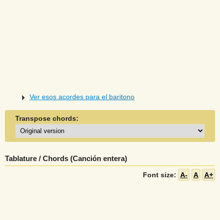
Ver esos acordes para el baritono
Transpose chords:
Tablature / Chords (Canción entera)
Font size:
A-
A
A+