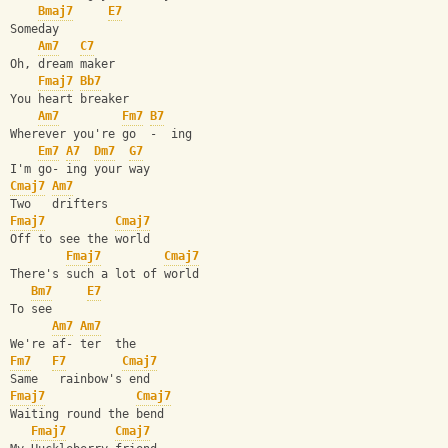
Bmaj7
E7
Someday
Am7
C7
Oh, dream maker
Fmaj7
Bb7
You heart breaker
Am7
Fm7
B7
Wherever you're go  -  ing
Em7
A7
Dm7
G7
I'm go- ing your way
Cmaj7
Am7
Two   drifters
Fmaj7
Cmaj7
Off to see the world
Fmaj7
Cmaj7
There's such a lot of world
Bm7
E7
To see
Am7
Am7
We're af- ter  the
Fm7
F7
Cmaj7
Same   rainbow's end
Fmaj7
Cmaj7
Waiting round the bend
Fmaj7
Cmaj7