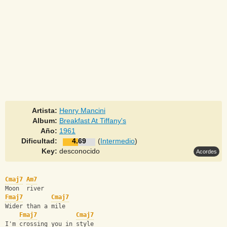
Artista:
Henry Mancini
Album:
Breakfast At Tiffany's
Año:
1961
Dificultad:
4.69
(
Intermedio
)
Key:
desconocido
Acordes
Cmaj7
Am7
Moon  river
Fmaj7
Cmaj7
Wider than a mile
Fmaj7
Cmaj7
I'm crossing you in style