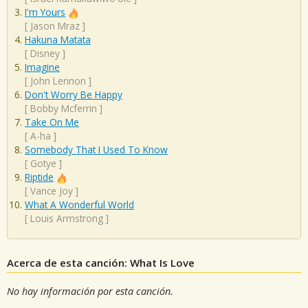
I'm Yours
[
Jason Mraz
]
Hakuna Matata
[
Disney
]
Imagine
[
John Lennon
]
Don't Worry Be Happy
[
Bobby Mcferrin
]
Take On Me
[
A-ha
]
Somebody That I Used To Know
[
Gotye
]
Riptide
[
Vance Joy
]
What A Wonderful World
[
Louis Armstrong
]
Acerca de esta canción: What Is Love
No hay información por esta canción.