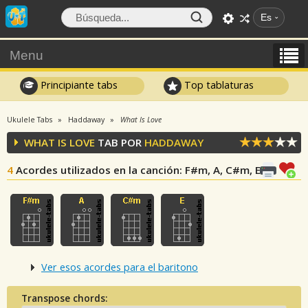
Es
Menu
Principiante tabs
Top tablaturas
Ukulele Tabs
Haddaway
What Is Love
WHAT IS LOVE
TAB POR
HADDAWAY
4
Acordes utilizados en la canción
: F#m, A, C#m, E
Ver esos acordes para el baritono
Transpose chords: