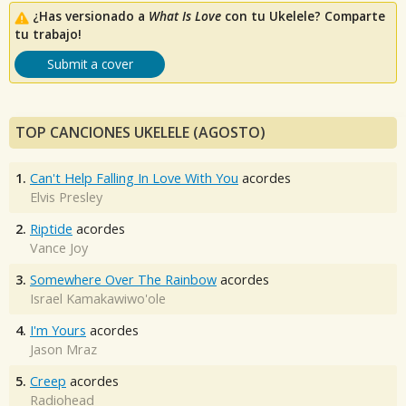
¿Has versionado a
What Is Love
con tu Ukelele? Comparte
tu trabajo!
Submit a cover
TOP CANCIONES UKELELE (AGOSTO)
1.
Can't Help Falling In Love With You
acordes
Elvis Presley
2.
Riptide
acordes
Vance Joy
3.
Somewhere Over The Rainbow
acordes
Israel Kamakawiwo'ole
4.
I'm Yours
acordes
Jason Mraz
5.
Creep
acordes
Radiohead