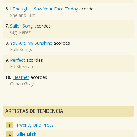
6.
I Thought I Saw Your Face Today
acordes
She and Him
7.
Sailor Song
acordes
Gigi Perez
8.
You Are My Sunshine
acordes
Folk Songs
9.
Perfect
acordes
Ed Sheeran
10.
Heather
acordes
Conan Gray
ARTISTAS DE TENDENCIA
Twenty One Pilots
Billie Eilish