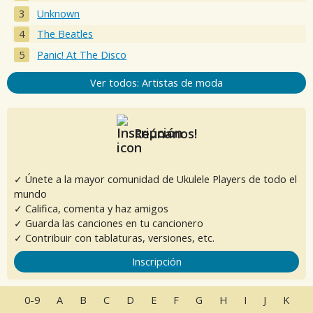
Unknown
The Beatles
Panic! At The Disco
Ver todos: Artistas de moda
Reúnanos!
✓ Únete a la mayor comunidad de Ukulele Players de todo el
mundo
✓ Califica, comenta y haz amigos
✓ Guarda las canciones en tu cancionero
✓ Contribuir con tablaturas, versiones, etc.
Inscripción
0-9
A
B
C
D
E
F
G
H
I
J
K