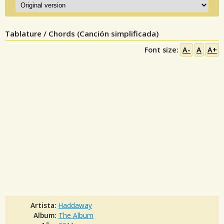
Tablature / Chords (Canción simplificada)
Font size:
A-
A
A+
Artista:
Haddaway
Album:
The Album