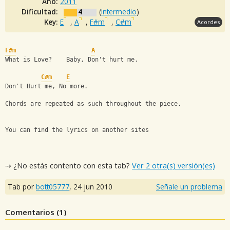
Año:
2011
Dificultad:
4
(
Intermedio
)
Key:
E
,
A
,
F#m
,
C#m
Acordes
F#m
A
What is Love?    Baby, Don't hurt me.
C#m
E
Don't Hurt me, No more.
Chords are repeated as such throughout the piece.
You can find the lyrics on another sites
⇢ ¿No estás contento con esta tab?
Ver 2 otra(s) versión(es)
Tab por
bott05777
,
24 jun 2010
Señale un problema
Comentarios (
1
)