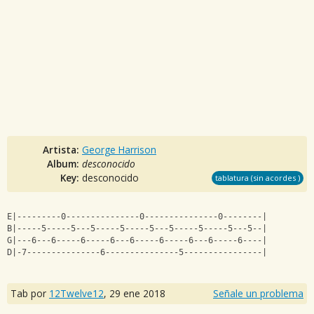
Artista:
George Harrison
Album:
desconocido
Key:
desconocido
tablatura (sin acordes )
E|---------0---------------0---------------0--------|
B|-----5-----5---5-----5-----5---5-----5-----5---5--|
G|---6---6-----6-----6---6-----6-----6---6-----6----|
D|-7---------------6---------------5----------------|
Tab por
12Twelve12
,
29 ene 2018
Señale un problema