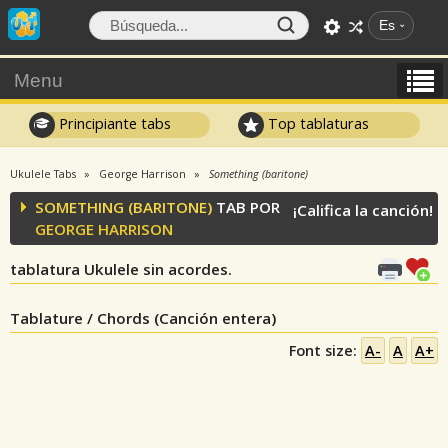
Es
Menu
Principiante tabs
Top tablaturas
Ukulele Tabs
George Harrison
Something (baritone)
SOMETHING (BARITONE)
TAB POR
¡Califica la canción!
GEORGE HARRISON
tablatura Ukulele sin acordes.
Tablature / Chords (Canción entera)
Font size:
A-
A
A+