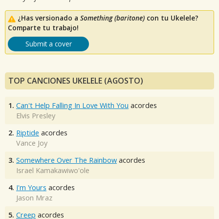
¿Has versionado a
Something (baritone)
con tu Ukelele?
Comparte tu trabajo!
Submit a cover
TOP CANCIONES UKELELE (AGOSTO)
1.
Can't Help Falling In Love With You
acordes
Elvis Presley
2.
Riptide
acordes
Vance Joy
3.
Somewhere Over The Rainbow
acordes
Israel Kamakawiwo'ole
4.
I'm Yours
acordes
Jason Mraz
5.
Creep
acordes