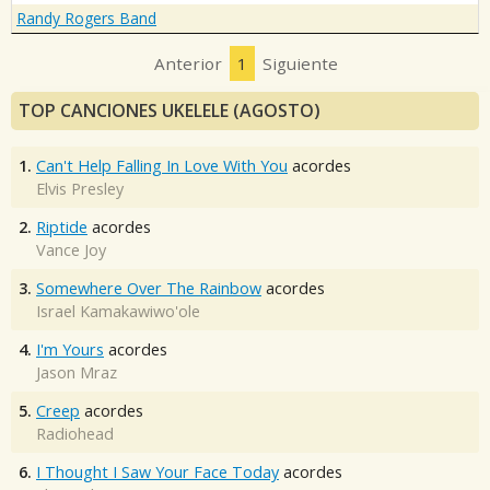
Randy Rogers Band
Anterior
1
Siguiente
TOP CANCIONES UKELELE (AGOSTO)
1.
Can't Help Falling In Love With You
acordes
Elvis Presley
2.
Riptide
acordes
Vance Joy
3.
Somewhere Over The Rainbow
acordes
Israel Kamakawiwo'ole
4.
I'm Yours
acordes
Jason Mraz
5.
Creep
acordes
Radiohead
6.
I Thought I Saw Your Face Today
acordes