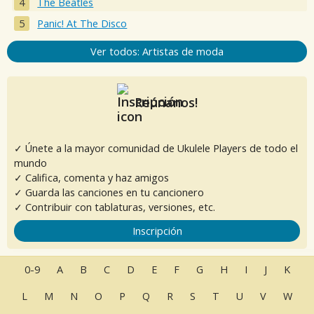
The Beatles
Panic! At The Disco
Ver todos: Artistas de moda
Reúnanos!
✓ Únete a la mayor comunidad de Ukulele Players de todo el
mundo
✓ Califica, comenta y haz amigos
✓ Guarda las canciones en tu cancionero
✓ Contribuir con tablaturas, versiones, etc.
Inscripción
0-9
A
B
C
D
E
F
G
H
I
J
K
L
M
N
O
P
Q
R
S
T
U
V
W