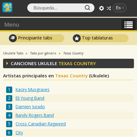
Es
Menu
Principiante tabs
Top tablaturas
Ukulele Tabs
Tabs por género
Texas Country
CANCIONES UKULELE
TEXAS COUNTRY
Artistas principales en
Texas Country
(Ukulele)
Kacey Musgraves
Eli Young Band
Damien Jurado
Randy Rogers Band
Cross Canadian Ragweed
CKy