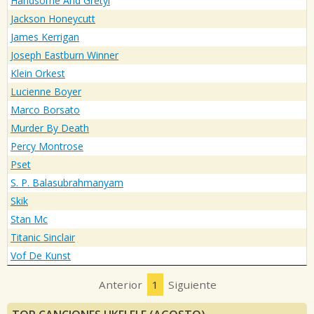
Handsome And Gretyl
Jackson Honeycutt
James Kerrigan
Joseph Eastburn Winner
Klein Orkest
Lucienne Boyer
Marco Borsato
Murder By Death
Percy Montrose
Pset
S. P. Balasubrahmanyam
Skik
Stan Mc
Titanic Sinclair
Vof De Kunst
Anterior
1
Siguiente