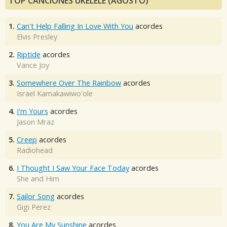
TOP CANCIONES UKELELE (AGOSTO)
1.
Can't Help Falling In Love With You
acordes
Elvis Presley
2.
Riptide
acordes
Vance Joy
3.
Somewhere Over The Rainbow
acordes
Israel Kamakawiwo'ole
4.
I'm Yours
acordes
Jason Mraz
5.
Creep
acordes
Radiohead
6.
I Thought I Saw Your Face Today
acordes
She and Him
7.
Sailor Song
acordes
Gigi Perez
8.
You Are My Sunshine
acordes