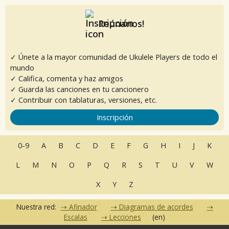
Reúnanos!
✓ Únete a la mayor comunidad de Ukulele Players de todo el
mundo
✓ Califica, comenta y haz amigos
✓ Guarda las canciones en tu cancionero
✓ Contribuir con tablaturas, versiones, etc.
Inscripción
0-9
A
B
C
D
E
F
G
H
I
J
K
L
M
N
O
P
Q
R
S
T
U
V
W
X
Y
Z
Nuestra red:
Afinador
Diagramas de acordes
Escalas
Lecciones
(en)