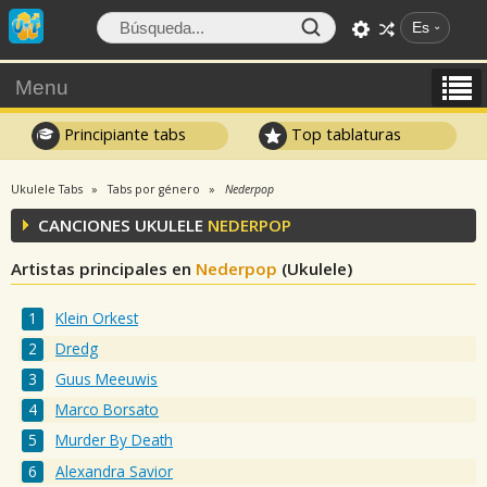
Es
Menu
Principiante tabs
Top tablaturas
Ukulele Tabs
Tabs por género
Nederpop
CANCIONES UKULELE
NEDERPOP
Artistas principales en
Nederpop
(Ukulele)
Klein Orkest
Dredg
Guus Meeuwis
Marco Borsato
Murder By Death
Alexandra Savior