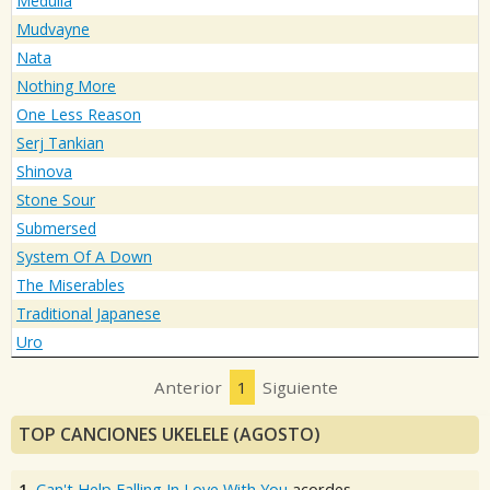
Medulla
Mudvayne
Nata
Nothing More
One Less Reason
Serj Tankian
Shinova
Stone Sour
Submersed
System Of A Down
The Miserables
Traditional Japanese
Uro
Anterior
1
Siguiente
TOP CANCIONES UKELELE (AGOSTO)
1.
Can't Help Falling In Love With You
acordes