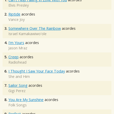
Elvis Presley
2.
Riptide
acordes
Vance Joy
3.
Somewhere Over The Rainbow
acordes
Israel Kamakawiwo'ole
4.
I'm Yours
acordes
Jason Mraz
5.
Creep
acordes
Radiohead
6.
I Thought I Saw Your Face Today
acordes
She and Him
7.
Sailor Song
acordes
Gigi Perez
8.
You Are My Sunshine
acordes
Folk Songs
9.
Perfect
acordes