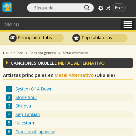
Es
Menu
Principiante tabs
Top tablaturas
Ukulele Tabs
Tabs por género
Metal Alternativo
CANCIONES UKULELE
METAL ALTERNATIVO
Artistas principales en
Metal Alternativo
(Ukulele)
System Of A Down
Stone Sour
Shinova
Serj Tankian
Halestorm
Traditional Japanese