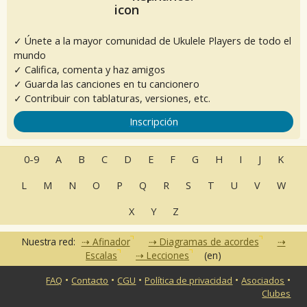
✓ Únete a la mayor comunidad de Ukulele Players de todo el
mundo
✓ Califica, comenta y haz amigos
✓ Guarda las canciones en tu cancionero
✓ Contribuir con tablaturas, versiones, etc.
Inscripción
0-9
A
B
C
D
E
F
G
H
I
J
K
L
M
N
O
P
Q
R
S
T
U
V
W
X
Y
Z
Nuestra red:
Afinador
Diagramas de acordes
Escalas
Lecciones
(en)
•
•
•
•
•
FAQ
Contacto
CGU
Política de privacidad
Asociados
Clubes