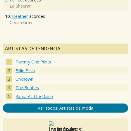
Ed Sheeran
10.
Heather
acordes
Conan Gray
ARTISTAS DE TENDENCIA
Twenty One Pilots
Billie Eilish
Unknown
The Beatles
Panic! At The Disco
Ver todos: Artistas de moda
Reúnanos!