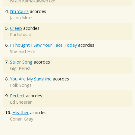
Israel Kamakawiwo'ole
4.
I'm Yours
acordes
Jason Mraz
5.
Creep
acordes
Radiohead
6.
I Thought I Saw Your Face Today
acordes
She and Him
7.
Sailor Song
acordes
Gigi Perez
8.
You Are My Sunshine
acordes
Folk Songs
9.
Perfect
acordes
Ed Sheeran
10.
Heather
acordes
Conan Gray