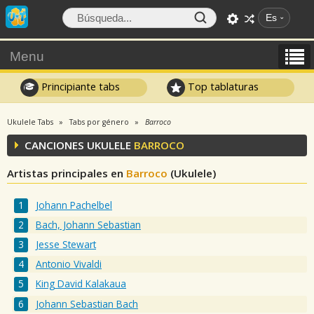
Es
Menu
Principiante tabs
Top tablaturas
Ukulele Tabs
Tabs por género
Barroco
CANCIONES UKULELE
BARROCO
Artistas principales en
Barroco
(Ukulele)
Johann Pachelbel
Bach, Johann Sebastian
Jesse Stewart
Antonio Vivaldi
King David Kalakaua
Johann Sebastian Bach