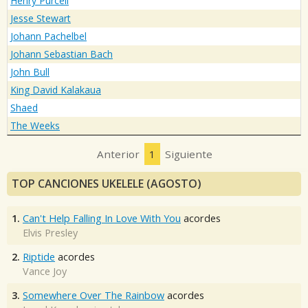
Henry Purcell
Jesse Stewart
Johann Pachelbel
Johann Sebastian Bach
John Bull
King David Kalakaua
Shaed
The Weeks
Anterior
1
Siguiente
TOP CANCIONES UKELELE (AGOSTO)
1.
Can't Help Falling In Love With You
acordes
Elvis Presley
2.
Riptide
acordes
Vance Joy
3.
Somewhere Over The Rainbow
acordes