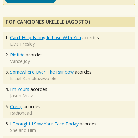
TOP CANCIONES UKELELE (AGOSTO)
1.
Can't Help Falling In Love With You
acordes
Elvis Presley
2.
Riptide
acordes
Vance Joy
3.
Somewhere Over The Rainbow
acordes
Israel Kamakawiwo'ole
4.
I'm Yours
acordes
Jason Mraz
5.
Creep
acordes
Radiohead
6.
I Thought I Saw Your Face Today
acordes
She and Him