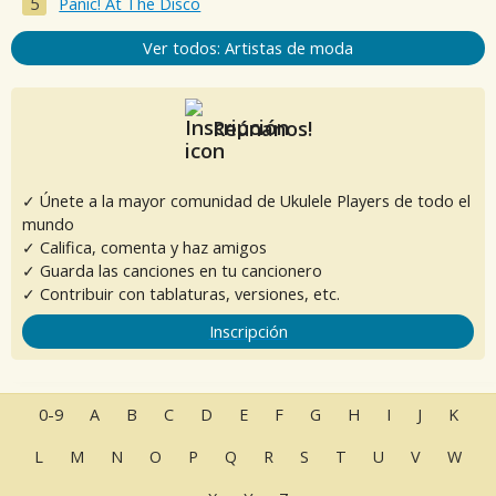
Panic! At The Disco
Ver todos: Artistas de moda
Reúnanos!
✓ Únete a la mayor comunidad de Ukulele Players de todo el
mundo
✓ Califica, comenta y haz amigos
✓ Guarda las canciones en tu cancionero
✓ Contribuir con tablaturas, versiones, etc.
Inscripción
0-9
A
B
C
D
E
F
G
H
I
J
K
L
M
N
O
P
Q
R
S
T
U
V
W