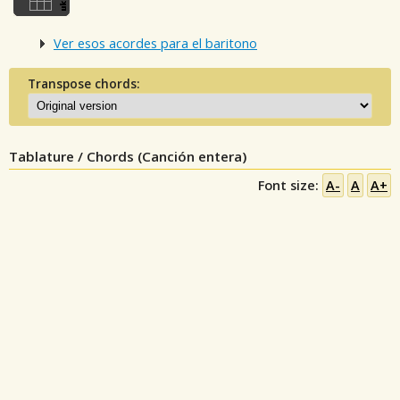
Ver esos acordes para el baritono
Transpose chords:
Tablature / Chords (Canción entera)
Font size:
A-
A
A+