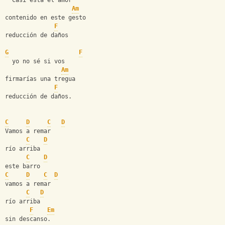
  Casi está el amor
Am
contenido en este gesto
F
reducción de daños
G
F
  yo no sé si vos
Am
firmarías una tregua
F
reducción de daños.
C
D
C
D
Vamos a remar 
C
D
río arriba 
C
D
este barro
C
D
C
D
vamos a remar 
C
D
río arriba 
F
Em
sin descanso.