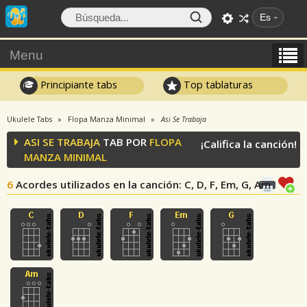
Es
Menu
Principiante tabs
Top tablaturas
Ukulele Tabs
Flopa Manza Minimal
Asi Se Trabaja
ASI SE TRABAJA
TAB POR
FLOPA
¡Califica la canción!
MANZA MINIMAL
6
Acordes utilizados en la canción
: C, D, F, Em, G, Am