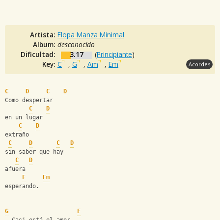
Artista:
Flopa Manza Minimal
Album:
desconocido
Dificultad:
3.17
(
Principiante
)
Key:
C
,
G
,
Am
,
Em
Acordes
C
D
C
D
Como despertar
C
D
en un lugar
C
D
extraño
C
D
C
D
sin saber que hay
C
D
afuera
F
Em
esperando.
G
F