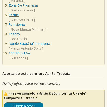
[
Miranda!
]
Zona De Promesas
[
Gustavo Cerati
]
Cactus
[
Gustavo Cerati
]
Es Invierno
[
Flopa Manza Minimal
]
Tesoro
[
Leo García
]
Donde Estará Mí Primavera
[
Marco Antonio Solís
]
100 Años Mas
[
Guasones
]
Acerca de esta canción: Asi Se Trabaja
No hay información por esta canción.
¿Has versionado a
Asi Se Trabaja
con tu Ukelele?
Comparte tu trabajo!
Submit a cover