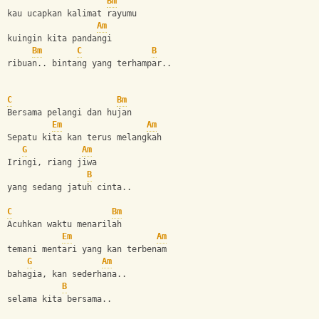
Bm
kau ucapkan kalimat rayumu
Am
kuingin kita pandangi
Bm
C
B
ribuan.. bintang yang terhampar..
C
Bm
Bersama pelangi dan hujan
Em
Am
Sepatu kita kan terus melangkah
G
Am
Iringi, riang jiwa
B
yang sedang jatuh cinta..
C
Bm
Acuhkan waktu menarilah
Em
Am
temani mentari yang kan terbenam
G
Am
bahagia, kan sederhana..
B
selama kita bersama..