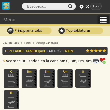
Es
Menu
Principiante tabs
Top tablaturas
Ukulele Tabs
Fatin
Pelangi Dan Hujan
PELANGI DAN HUJAN
TAB POR
FATIN
6
Acordes utilizados en la canción
: C, Bm, Em, Am, G, B