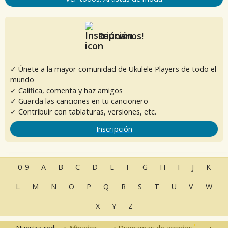
Reúnanos!
✓ Únete a la mayor comunidad de Ukulele Players de todo el
mundo
✓ Califica, comenta y haz amigos
✓ Guarda las canciones en tu cancionero
✓ Contribuir con tablaturas, versiones, etc.
Inscripción
0-9
A
B
C
D
E
F
G
H
I
J
K
L
M
N
O
P
Q
R
S
T
U
V
W
X
Y
Z