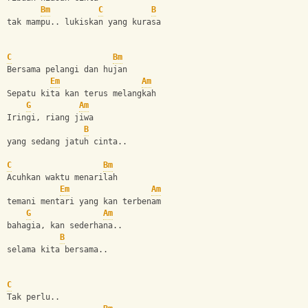
Bm
C
B
tak mampu.. lukiskan yang kurasa
C
Bm
Bersama pelangi dan hujan
Em
Am
Sepatu kita kan terus melangkah
G
Am
Iringi, riang jiwa
B
yang sedang jatuh cinta..
C
Bm
Acuhkan waktu menarilah
Em
Am
temani mentari yang kan terbenam
G
Am
bahagia, kan sederhana..
B
selama kita bersama..
C
Tak perlu..