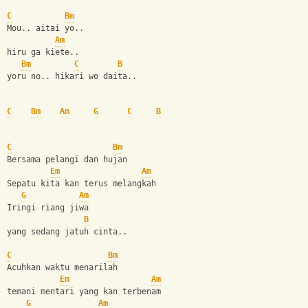
C
Bm
Mou.. aitai yo..
Am
hiru ga kiete..
Bm
C
B
yoru no.. hikari wo daita..
C
Bm
Am
G
C
B
C
Bm
Bersama pelangi dan hujan
Em
Am
Sepatu kita kan terus melangkah
G
Am
Iringi riang jiwa
B
yang sedang jatuh cinta..
C
Bm
Acuhkan waktu menarilah
Em
Am
temani mentari yang kan terbenam
G
Am