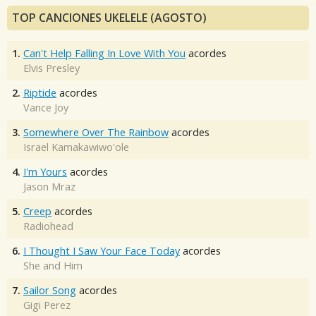
TOP CANCIONES UKELELE (AGOSTO)
1.
Can't Help Falling In Love With You
acordes
Elvis Presley
2.
Riptide
acordes
Vance Joy
3.
Somewhere Over The Rainbow
acordes
Israel Kamakawiwo'ole
4.
I'm Yours
acordes
Jason Mraz
5.
Creep
acordes
Radiohead
6.
I Thought I Saw Your Face Today
acordes
She and Him
7.
Sailor Song
acordes
Gigi Perez