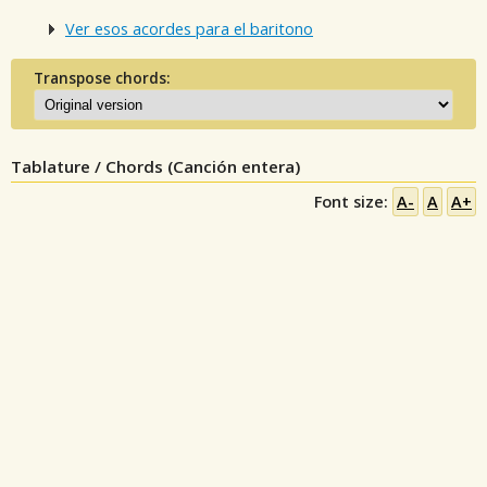
Ver esos acordes para el baritono
Transpose chords:
Tablature / Chords (Canción entera)
Font size:
A-
A
A+