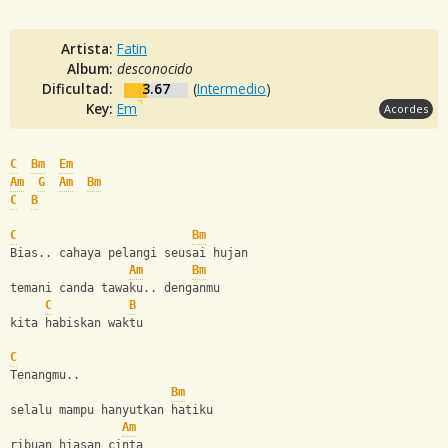
Artista:
Fatin
Album:
desconocido
Dificultad:
3.67
(
Intermedio
)
Key:
Em
Acordes
C
Bm
Em
Am
G
Am
Bm
C
B
C
Bm
Bias.. cahaya pelangi seusai hujan
Am
Bm
temani canda tawaku.. denganmu
C
B
kita habiskan waktu
C
Tenangmu..
Bm
selalu mampu hanyutkan hatiku
Am
ribuan hiasan cinta