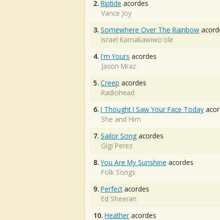
2.
Riptide
acordes
Vance Joy
3.
Somewhere Over The Rainbow
acord
Israel Kamakawiwo'ole
4.
I'm Yours
acordes
Jason Mraz
5.
Creep
acordes
Radiohead
6.
I Thought I Saw Your Face Today
acor
She and Him
7.
Sailor Song
acordes
Gigi Perez
8.
You Are My Sunshine
acordes
Folk Songs
9.
Perfect
acordes
Ed Sheeran
10.
Heather
acordes