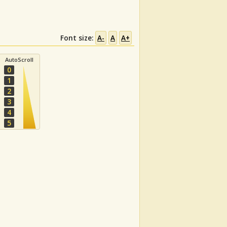
Font size:
A-
A
A+
AutoScroll
0
1
2
3
4
5