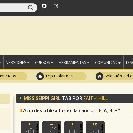
+
VERSIONES +
CURSOS +
HERRAMIENTAS +
COMUNIDAD +
DI
ante tabs
Top tablaturas
Selección del e
MISSISSIPPI GIRL
TAB POR
FAITH HILL
4
Acordes utilizados en la canción
: E, A, B, F#