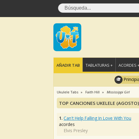
AÑADIR TAB
TABLATURAS +
ACORDES 
Principi
Ukulele Tabs
Faith Hill
Mississippi Girl
TOP CANCIONES UKELELE (AGOSTO)
1.
Can't Help Falling In Love With You
acordes
Elvis Presley