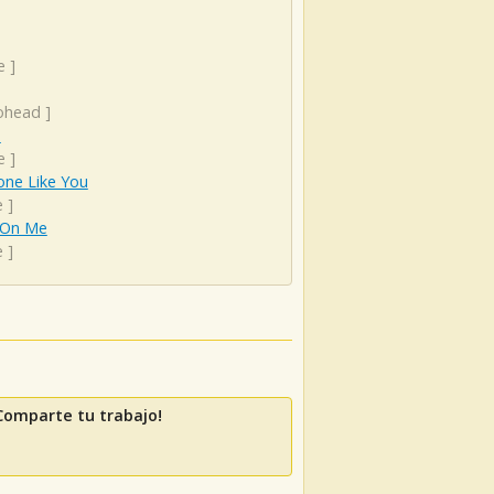
e
]
ohead
]
s
e
]
ne Like You
e
]
 On Me
e
]
Comparte tu trabajo!