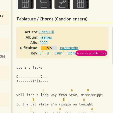
es
Tablature / Chords (Canción entera)
Artista:
Faith Hill
Album:
Fireflies
Año:
2005
Dificultad:
5.5
(
Intermedio
)
Key:
E
,
B
,
C#m
,
Dbm
,
G#m
Acordes y tablaturas
des
opening lick:
D-----------2---
A------2(h)4----
E
A
B
well it's a long way from Star, Mississippi
E
B
A
to the big stage i'm singin on tonight
E
B
A