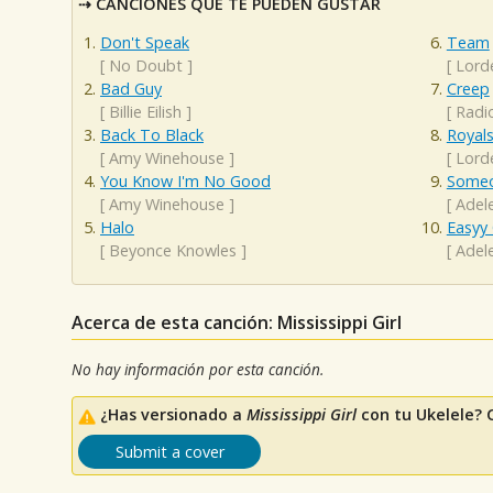
CANCIONES QUE TE PUEDEN GUSTAR
Don't Speak
Team
[
No Doubt
]
[
Lord
Bad Guy
Creep
[
Billie Eilish
]
[
Radi
Back To Black
Royal
[
Amy Winehouse
]
[
Lord
You Know I'm No Good
Someo
[
Amy Winehouse
]
[
Adel
Halo
Easyy
[
Beyonce Knowles
]
[
Adel
Acerca de esta canción: Mississippi Girl
No hay información por esta canción.
¿Has versionado a
Mississippi Girl
con tu Ukelele? 
Submit a cover