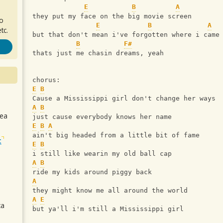
E
B
A
they put my face on the big movie screen
ro
E
B
A
tc.
but that don't mean i've forgotten where i came
B
F#
thats just me chasin dreams, yeah
chorus:
E
B
Cause a Mississippi girl don't change her ways
A
B
sea
just cause everybody knows her name
E
B
A
ain't big headed from a little bit of fame
t
E
B
i still like wearin my old ball cap
A
B
ride my kids around piggy back
A
they might know me all around the world
A
E
ca
but ya'll i'm still a Mississippi girl