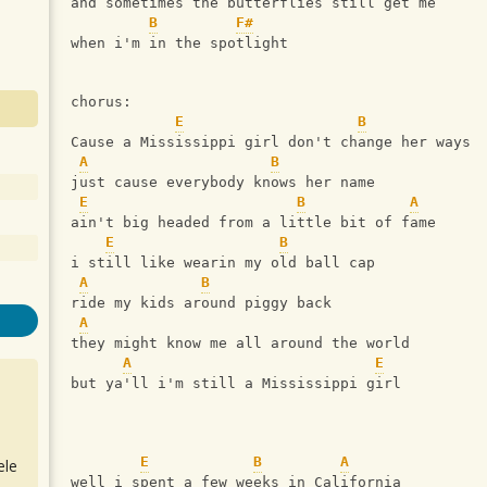
and sometimes the butterflies still get me
B
F#
when i'm in the spotlight
chorus:
E
B
Cause a Mississippi girl don't change her ways
A
B
just cause everybody knows her name
E
B
A
ain't big headed from a little bit of fame
E
B
i still like wearin my old ball cap
A
B
ride my kids around piggy back
A
they might know me all around the world
A
E
but ya'll i'm still a Mississippi girl
E
B
A
ele
well i spent a few weeks in California