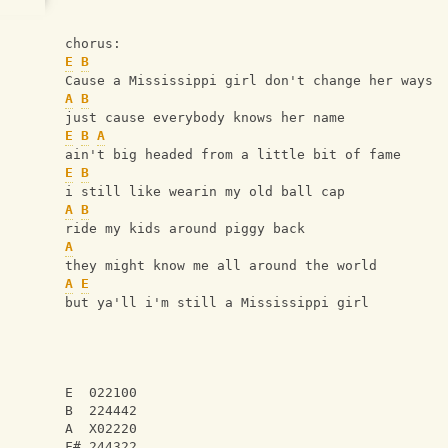
chorus:
E
B
Cause a Mississippi girl don't change her ways
A
B
just cause everybody knows her name
E
B
A
ain't big headed from a little bit of fame
E
B
i still like wearin my old ball cap
A
B
ride my kids around piggy back
A
they might know me all around the world
A
E
but ya'll i'm still a Mississippi girl
E  022100
B  224442
A  X02220
F# 244322