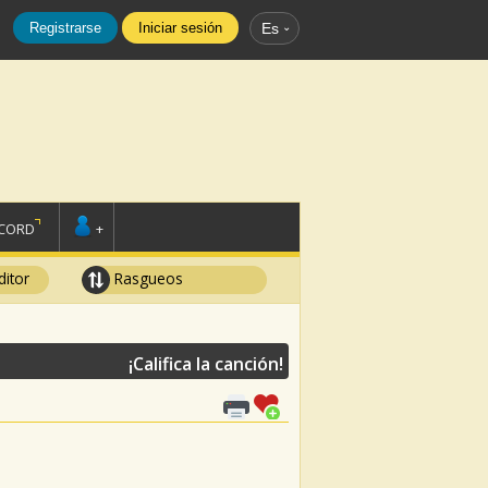
Registrarse
Iniciar sesión
Es
SCORD
+
ditor
Rasgueos
¡Califica la canción!