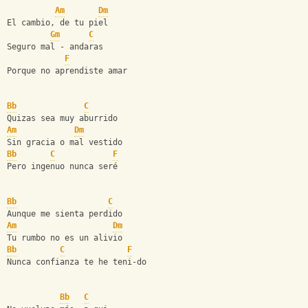
Am
Dm
El cambio, de tu piel
Gm
C
Seguro mal - andaras
F
Porque no aprendiste amar
Bb
C
Quizas sea muy aburrido
Am
Dm
Sin gracia o mal vestido
Bb
C
F
Pero ingenuo nunca seré
Bb
C
Aunque me sienta perdido
Am
Dm
Tu rumbo no es un alivio
Bb
C
F
Nunca confianza te he teni-do
Bb
C