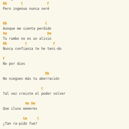
Bb
C
F
Pero ingenuo nunca seré
Bb
C
Aunque me sienta perdido
Am
Dm
Tu rumbo no es un alivio
Bb
C
F
Nunca confianza te he teni-do
F
No por dios
Bb
No niegues más tu aberración 
C
Tal vez creiste el poder volver
Am
Dm
Que iluso eeeeres
Gm
C
¿Tan ra-pido fue?