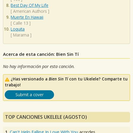
Best Day Of My Life
[
American Authors
]
Muerte En Hawaii
[
Calle 13
]
Loquita
[
Marama
]
Acerca de esta canción: Bien Sin Tí
No hay información por esta canción.
¿Has versionado a
Bien Sin Tí
con tu Ukelele? Comparte tu
trabajo!
Submit a cover
TOP CANCIONES UKELELE (AGOSTO)
1.
Can't Help Falling In Love With You
acordes