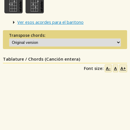
Ver esos acordes para el baritono
Transpose chords:
Tablature / Chords (Canción entera)
Font size:
A-
A
A+