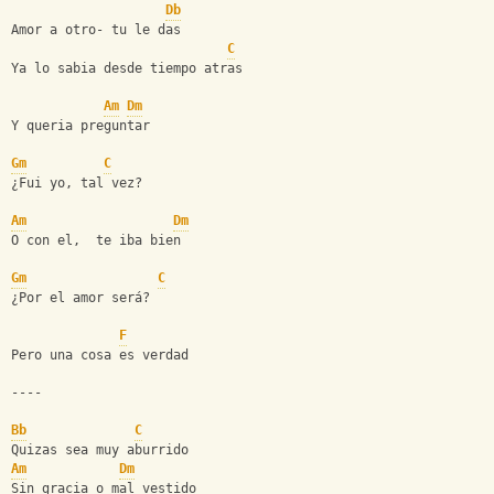
Db
Amor a otro- tu le das
C
Ya lo sabia desde tiempo atras
Am
Dm
Y queria preguntar
Gm
C
¿Fui yo, tal vez?
Am
Dm
O con el,  te iba bien
Gm
C
¿Por el amor será?
F
Pero una cosa es verdad
----
Bb
C
Quizas sea muy aburrido
Am
Dm
Sin gracia o mal vestido