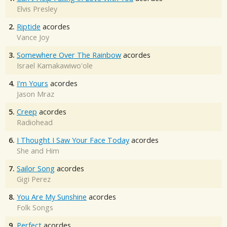
Elvis Presley
2.
Riptide
acordes
Vance Joy
3.
Somewhere Over The Rainbow
acordes
Israel Kamakawiwo'ole
4.
I'm Yours
acordes
Jason Mraz
5.
Creep
acordes
Radiohead
6.
I Thought I Saw Your Face Today
acordes
She and Him
7.
Sailor Song
acordes
Gigi Perez
8.
You Are My Sunshine
acordes
Folk Songs
9.
Perfect
acordes