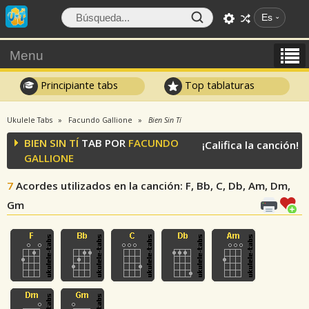
Es
Menu
Principiante tabs
Top tablaturas
Ukulele Tabs
Facundo Gallione
Bien Sin Tí
BIEN SIN TÍ
TAB POR
FACUNDO
¡Califica la canción!
GALLIONE
7
Acordes utilizados en la canción
: F, Bb, C, Db, Am, Dm,
Gm