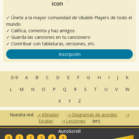
✓ Únete a la mayor comunidad de Ukulele Players de todo el
mundo
✓ Califica, comenta y haz amigos
✓ Guarda las canciones en tu cancionero
✓ Contribuir con tablaturas, versiones, etc.
Inscripción
0-9
A
B
C
D
E
F
G
H
I
J
K
L
M
N
O
P
Q
R
S
T
U
V
W
X
Y
Z
Nuestra red:
Afinador
Diagramas de acordes
Escalas
Lecciones
(en)
AutoScroll
•
•
•
•
•
FAQ
Contacto
CGU
Política de privacidad
Asociados
0
1
2
3
4
5
Clubes