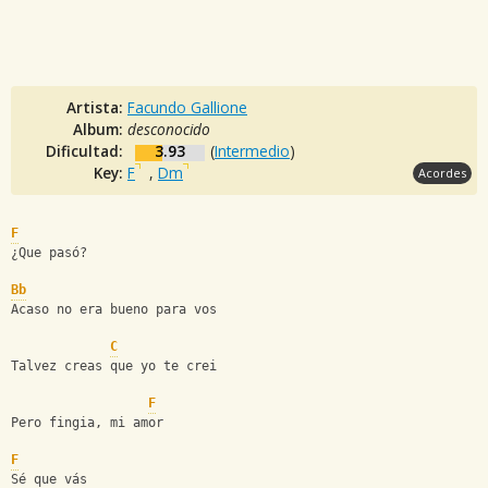
Artista:
Facundo Gallione
Album:
desconocido
Dificultad:
3.93
(
Intermedio
)
Key:
F
,
Dm
Acordes
F
¿Que pasó? 
Bb
Acaso no era bueno para vos
C
Talvez creas que yo te crei
F
Pero fingia, mi amor
F
Sé que vás