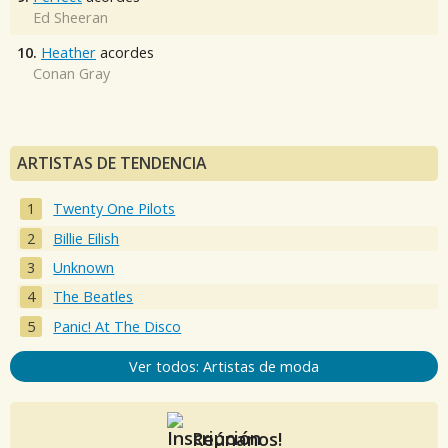
Ed Sheeran
10.
Heather
acordes
Conan Gray
ARTISTAS DE TENDENCIA
Twenty One Pilots
Billie Eilish
Unknown
The Beatles
Panic! At The Disco
Ver todos: Artistas de moda
Reúnanos!