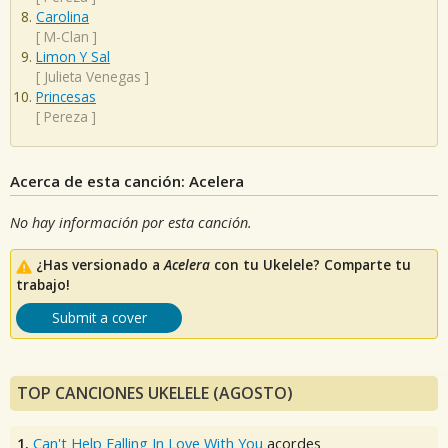
Carolina
[
M-Clan
]
Limon Y Sal
[
Julieta Venegas
]
Princesas
[
Pereza
]
Acerca de esta canción: Acelera
No hay información por esta canción.
¿Has versionado a
Acelera
con tu Ukelele? Comparte tu
trabajo!
Submit a cover
TOP CANCIONES UKELELE (AGOSTO)
1.
Can't Help Falling In Love With You
acordes