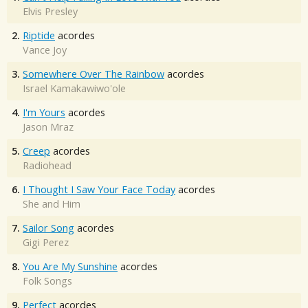
Elvis Presley
2.
Riptide
acordes
Vance Joy
3.
Somewhere Over The Rainbow
acordes
Israel Kamakawiwo'ole
4.
I'm Yours
acordes
Jason Mraz
5.
Creep
acordes
Radiohead
6.
I Thought I Saw Your Face Today
acordes
She and Him
7.
Sailor Song
acordes
Gigi Perez
8.
You Are My Sunshine
acordes
Folk Songs
9.
Perfect
acordes