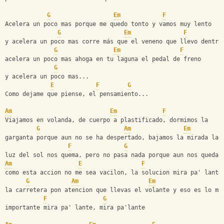
G
Em
F
Acelera un poco mas porque me quedo tonto y vamos muy lento
G
Em
F
y acelera un poco mas corre más que el veneno que llevo dentro
G
Em
F
acelera un poco mas ahoga en tu laguna el pedal de freno
G
y acelera un poco mas...
E
F
G
Como dejame que piense, el pensamiento...
Am
Em
F
Viajamos en volanda, de cuerpo a plastificado, dormimos la
G
Am
Em
garganta porque aun no se ha despertado, bajamos la mirada la
F
G
luz del sol nos quema, pero no pasa nada porque aun nos queda 
Am
E
F
como esta accion no me sea vacilon, la solucion mira pa' lante
G
Am
Em
la carretera pon atencion que llevas el volante y eso es lo ma
F
G
importante mira pa' lante, mira pa'lante