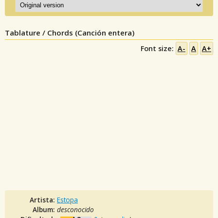
Tablature / Chords (Canción entera)
Font size:
A-
A
A+
Artista:
Estopa
Album:
desconocido