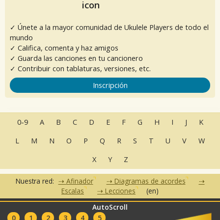
✓ Únete a la mayor comunidad de Ukulele Players de todo el
mundo
✓ Califica, comenta y haz amigos
✓ Guarda las canciones en tu cancionero
✓ Contribuir con tablaturas, versiones, etc.
Inscripción
0-9
A
B
C
D
E
F
G
H
I
J
K
L
M
N
O
P
Q
R
S
T
U
V
W
X
Y
Z
Nuestra red:
Afinador
Diagramas de acordes
Escalas
Lecciones
(en)
AutoScroll
•
•
•
•
•
FAQ
Contacto
CGU
Política de privacidad
Asociados
0
1
2
3
4
5
Clubes