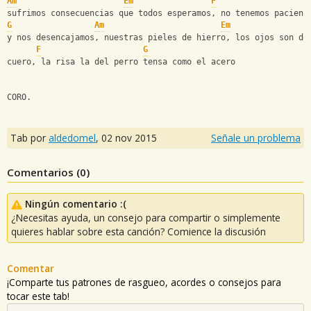
Am
Em
F
sufrimos consecuencias que todos esperamos, no tenemos pacienc
G
Am
Em
y nos desencajamos, nuestras pieles de hierro, los ojos son de
F
G
cuero, la risa la del perro tensa como el acero
CORO.
Tab por
aldedomel
,
02 nov 2015
Señale un problema
Comentarios (
0
)
Ningún comentario :(
¿Necesitas ayuda, un consejo para compartir o simplemente
quieres hablar sobre esta canción? Comience la discusión
Comentar
¡Comparte tus patrones de rasgueo, acordes o consejos para
tocar este tab!