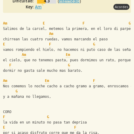
Dificultad:
4.3
(
Intermedio
)
Key:
Am
Acordes
Am
E
F
G
Salimos de la carcel, metemos la primera, en el loro di parpel
Am
chirrean las cuatro ruedas, vamos marcando el paso
E
F
G
vamos rompiendo el hielo, no hacemos ni puto caso de las señas
Am
Em
el cielo, que no tenemos pasta, pues dormimos un rato, porque 
F
G
dormir no gasta sale mucho mas barato.
Am
Em
F
Nos comemos lo noche cacho a cacho gramo a gramo, enroscamos e
G
y a mañana no llegamos, 
CORO
F
G
la vida en un minuto no pasa tan deprisa
E
F
por si acaso disfruto corre que me da la risa.