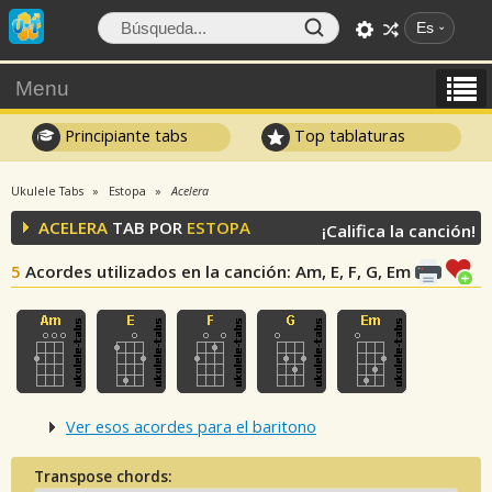
Es
Menu
Principiante tabs
Top tablaturas
Ukulele Tabs
Estopa
Acelera
ACELERA
TAB POR
ESTOPA
¡Califica la canción!
5
Acordes utilizados en la canción
: Am, E, F, G, Em
Ver esos acordes para el baritono
Transpose chords: