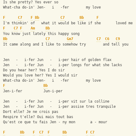
Is she pretty? Yes ever so
What-cha do-in' Jen-   i   -fer        my love
F
C7
F
Bb
C7
Bb
F
I'm thinkin' of   what it would be like if she       loved me
F
C7
F
Am
Bb
You know just lately this happy song
Bb
C7
Gm7
C7
C6
C9
It came along and I like to somehow try        and tell you
Jen   -   i-fer Jun   -   i-per hair of golden flax
Jen   -   i-fer Jun   -   i-per longs for what she lacks
Do you hear her? Yes I do sir
Would you love her? Yes I would sir
What-cha do-in' Jen-   i   -fer        my love
F
Bb
Jen-i-fer          Jun-i-per
Jen   -   i-fer Jun   -   i-per vit sur la colline
Jen   -   i-fer Jun   -   i-per assise tres tranquile
Dort elle? Je ne crois pas
Respire t'elle? Oui mais tout bas
Qu'est ce que tu fais Jen - ny mon       a - mour
F
Bb
F
C7
F
Bb
F
C7