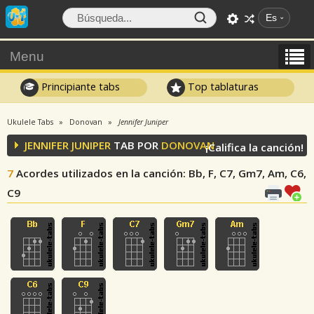
Es
Menu
Principiante tabs
Top tablaturas
Ukulele Tabs
Donovan
Jennifer Juniper
JENNIFER JUNIPER
TAB POR
DONOVAN
¡Califica la canción!
7
Acordes utilizados en la canción
: Bb, F, C7, Gm7, Am, C6,
C9