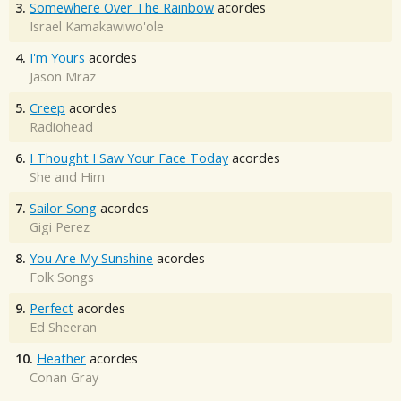
3.
Somewhere Over The Rainbow
acordes
Israel Kamakawiwo'ole
4.
I'm Yours
acordes
Jason Mraz
5.
Creep
acordes
Radiohead
6.
I Thought I Saw Your Face Today
acordes
She and Him
7.
Sailor Song
acordes
Gigi Perez
8.
You Are My Sunshine
acordes
Folk Songs
9.
Perfect
acordes
Ed Sheeran
10.
Heather
acordes
Conan Gray