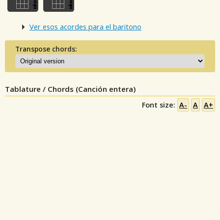
Ver esos acordes para el baritono
Transpose chords:
Tablature / Chords (Canción entera)
Font size:
A-
A
A+