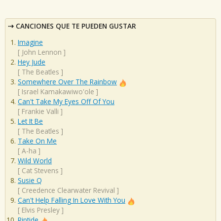
CANCIONES QUE TE PUEDEN GUSTAR
Imagine
[
John Lennon
]
Hey Jude
[
The Beatles
]
Somewhere Over The Rainbow
[
Israel Kamakawiwo'ole
]
Can't Take My Eyes Off Of You
[
Frankie Valli
]
Let It Be
[
The Beatles
]
Take On Me
[
A-ha
]
Wild World
[
Cat Stevens
]
Susie Q
[
Creedence Clearwater Revival
]
Can't Help Falling In Love With You
[
Elvis Presley
]
Riptide