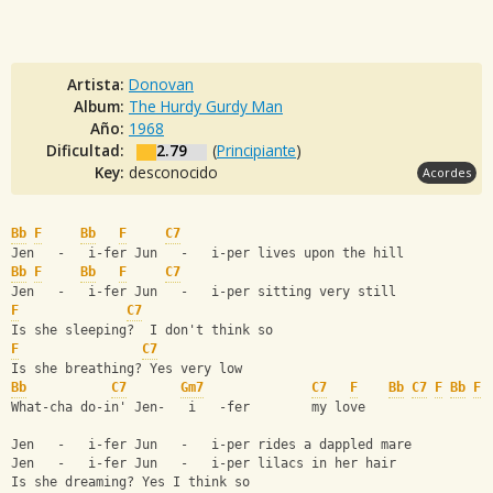
Artista:
Donovan
Album:
The Hurdy Gurdy Man
Año:
1968
Dificultad:
2.79
(
Principiante
)
Key:
desconocido
Acordes
Bb
F
Bb
F
C7
Jen   -   i-fer Jun   -   i-per lives upon the hill
Bb
F
Bb
F
C7
Jen   -   i-fer Jun   -   i-per sitting very still
F
C7
Is she sleeping?  I don't think so
F
C7
Is she breathing? Yes very low
Bb
C7
Gm7
C7
F
Bb
C7
F
Bb
F
What-cha do-in' Jen-   i   -fer        my love
Jen   -   i-fer Jun   -   i-per rides a dappled mare
Jen   -   i-fer Jun   -   i-per lilacs in her hair
Is she dreaming? Yes I think so