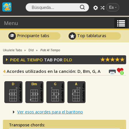
Es
Menu
Principiante tabs
Top tablaturas
Ukulele Tabs
Dld
Pide Al Tiempo
PIDE AL TIEMPO
TAB POR
DLD
4
Acordes utilizados en la canción
: D, Bm, G, A
Ver esos acordes para el baritono
Transpose chords: