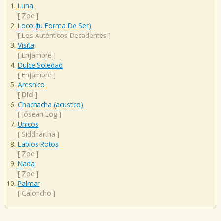
Luna
[
Zoe
]
Loco (tu Forma De Ser)
[
Los Auténticos Decadentes
]
Visita
[
Enjambre
]
Dulce Soledad
[
Enjambre
]
Aresnico
[
Dld
]
Chachacha (acustico)
[
Jósean Log
]
Unicos
[
Siddhartha
]
Labios Rotos
[
Zoe
]
Nada
[
Zoe
]
Palmar
[
Caloncho
]