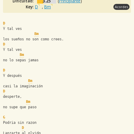
Dificultad:
3.25
(
Principiante
)
Key:
D
,
Bm
Acordes
D
Y tal ves
Bm
los sueños no son como crees.
D
Y tal ves
Bm
no lo sepas jamas
D
Y después
Bm
casi la imaginación
D
desperte,
Bm
no supe que paso
G
Podria sin razon
D
Lanzarte al olvido