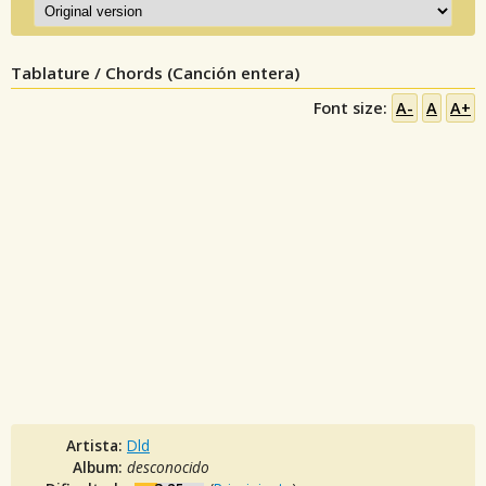
Tablature / Chords (Canción entera)
Font size:
A-
A
A+
Artista:
Dld
Album:
desconocido