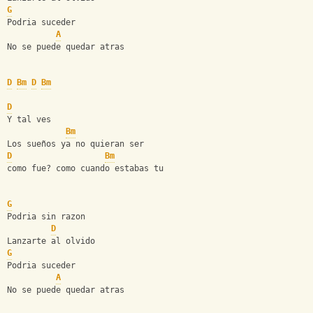
G
Podria suceder
A
No se puede quedar atras
D
Bm
D
Bm
D
Y tal ves
Bm
Los sueños ya no quieran ser
D
Bm
como fue? como cuando estabas tu
G
Podria sin razon
D
Lanzarte al olvido
G
Podria suceder
A
No se puede quedar atras