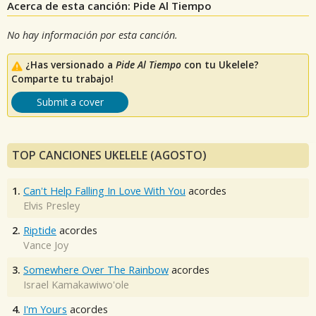
Acerca de esta canción: Pide Al Tiempo
No hay información por esta canción.
¿Has versionado a
Pide Al Tiempo
con tu Ukelele?
Comparte tu trabajo!
Submit a cover
TOP CANCIONES UKELELE (AGOSTO)
1.
Can't Help Falling In Love With You
acordes
Elvis Presley
2.
Riptide
acordes
Vance Joy
3.
Somewhere Over The Rainbow
acordes
Israel Kamakawiwo'ole
4.
I'm Yours
acordes