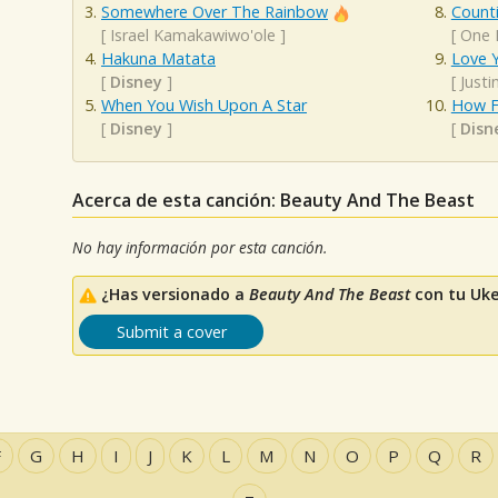
Somewhere Over The Rainbow
Counti
[
Israel Kamakawiwo'ole
]
[
One 
Hakuna Matata
Love Y
[
Disney
]
[
Justi
When You Wish Upon A Star
How Fa
[
Disney
]
[
Disn
Acerca de esta canción: Beauty And The Beast
No hay información por esta canción.
¿Has versionado a
Beauty And The Beast
con tu Uke
Submit a cover
F
G
H
I
J
K
L
M
N
O
P
Q
R