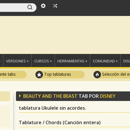
+
VERSIONES +
CURSOS +
HERRAMIENTAS +
COMUNIDAD +
DI
ante tabs
Top tablaturas
Selección del e
BEAUTY AND THE BEAST
TAB POR
DISNEY
tablatura Ukulele sin acordes.
Tablature / Chords (Canción entera)