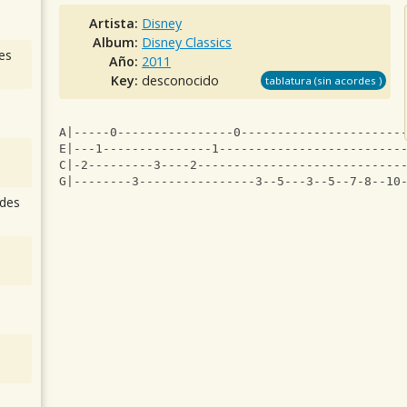
Artista:
Disney
Album:
Disney Classics
es
Año:
2011
Key:
desconocido
tablatura (sin acordes )
A|-----0----------------0----------------------
E|---1---------------1-------------------------
C|-2---------3----2----------------------------
G|--------3----------------3--5---3--5--7-8--10
des