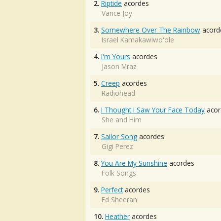
2.
Riptide
acordes
Vance Joy
3.
Somewhere Over The Rainbow
acord
Israel Kamakawiwo'ole
4.
I'm Yours
acordes
Jason Mraz
5.
Creep
acordes
Radiohead
6.
I Thought I Saw Your Face Today
acor
She and Him
7.
Sailor Song
acordes
Gigi Perez
8.
You Are My Sunshine
acordes
Folk Songs
9.
Perfect
acordes
Ed Sheeran
10.
Heather
acordes