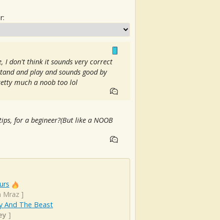
r:
 I don't think it sounds very correct
erstand and play and sounds good by
retty much a noob too lol
tips, for a begineer?(But like a NOOB
urs
n Mraz
]
y And The Beast
ey
]