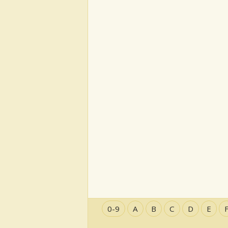
0-9
A
B
C
D
E