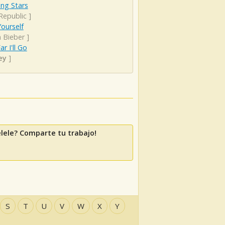
ng Stars
Republic
]
ourself
n Bieber
]
r I'll Go
ey
]
lele? Comparte tu trabajo!
S
T
U
V
W
X
Y