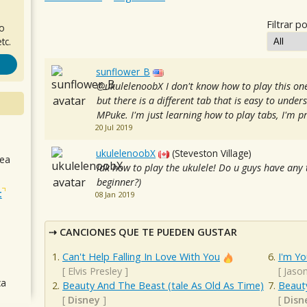
Filtrar po
ro
tc.
sunflower_B
@ukulelenoobX I don't know how to play this one,
but there is a different tab that is easy to und
MPuke. I'm just learning how to play tabs, I'm p
20 Jul 2019
ukulelenoobX
(Steveston Village)
sea
Idk how to play the ukulele! Do u guys have any 
beginner?)
t
08 Jan 2019
CANCIONES QUE TE PUEDEN GUSTAR
Can't Help Falling In Love With You
I'm Yo
[
Elvis Presley
]
[
Jaso
ca
Beauty And The Beast (tale As Old As Time)
Beaut
[
Disney
]
[
Disn