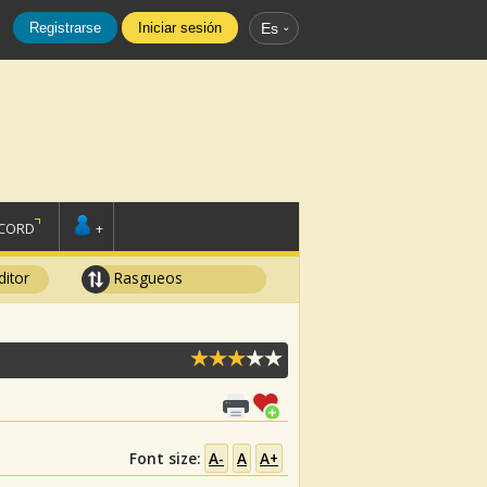
Registrarse
Iniciar sesión
Es
SCORD
+
ditor
Rasgueos
Font size:
A-
A
A+