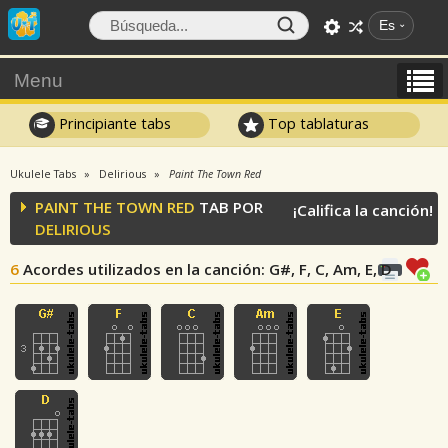
Es
Menu
Principiante tabs
Top tablaturas
Ukulele Tabs
Delirious
Paint The Town Red
PAINT THE TOWN RED
TAB POR
¡Califica la canción!
DELIRIOUS
6
Acordes utilizados en la canción
: G#, F, C, Am, E, D