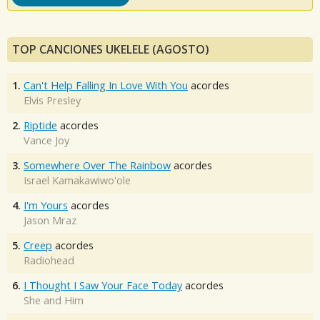
TOP CANCIONES UKELELE (AGOSTO)
1.
Can't Help Falling In Love With You
acordes
Elvis Presley
2.
Riptide
acordes
Vance Joy
3.
Somewhere Over The Rainbow
acordes
Israel Kamakawiwo'ole
4.
I'm Yours
acordes
Jason Mraz
5.
Creep
acordes
Radiohead
6.
I Thought I Saw Your Face Today
acordes
She and Him