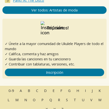
Panic! At The Disco
Ver todos: Artistas de moda
Reúnanos!
✓ Únete a la mayor comunidad de Ukulele Players de todo el
mundo
✓ Califica, comenta y haz amigos
✓ Guarda las canciones en tu cancionero
✓ Contribuir con tablaturas, versiones, etc.
Inscripción
0-9
A
B
C
D
E
F
G
H
I
J
K
L
M
N
O
P
Q
R
S
T
U
V
W