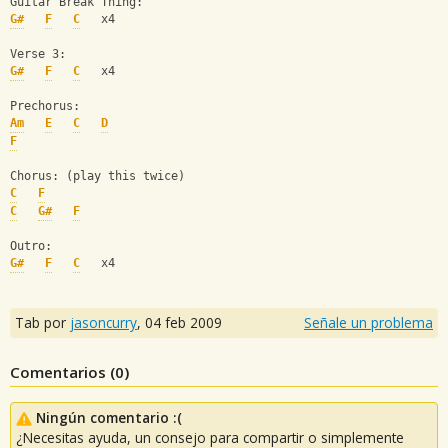
Guitar Break Thing:
G#
F
C
   x4
Verse 3:
G#
F
C
   x4
Prechorus:
Am
E
C
D
F
Chorus: (play this twice)
C
F
C
G#
F
Outro:
G#
F
C
   x4
Tab por
jasoncurry
,
04 feb 2009
Señale un problema
Comentarios (
0
)
Ningún comentario :(
¿Necesitas ayuda, un consejo para compartir o simplemente