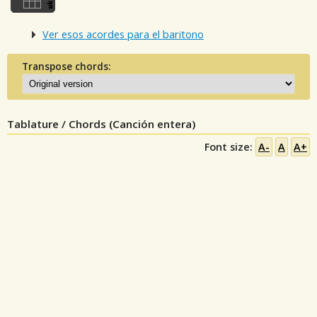
Ver esos acordes para el baritono
Transpose chords:
Tablature / Chords (Canción entera)
Font size:
A-
A
A+