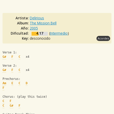
Artista:
Delirious
Album:
The Mission Bell
Año:
2005
Dificultad:
4.17
(
Intermedio
)
Key:
desconocido
Acordes
Verse 1:
G#
F
C
   x4
Verse 2:
G#
F
C
   x4
Prechorus:
Am
E
C
D
F
Chorus: (play this twice)
C
F
C
G#
F