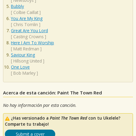
[
Newsboys
]
Bubbly
[
Colbie Caillat
]
You Are My King
[
Chris Tomlin
]
Great Are You Lord
[
Casting Crowns
]
Here I Am To Worship
[
Matt Redman
]
Saviour King
[
Hillsong United
]
One Love
[
Bob Marley
]
Acerca de esta canción: Paint The Town Red
No hay información por esta canción.
¿Has versionado a
Paint The Town Red
con tu Ukelele?
Comparte tu trabajo!
Submit a cover