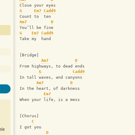
Close your eyes
G
Em7
Cadd9
Count to  ten
Am7
D
You’ll be fine
G
Em7
Cadd9
Take my  hand
[Bridge]
Am7
D
From highways, to dead ends
G
Cadd9
In tall waves, and canyons
Am7
D
In the heart, of darkness
Em7
When your life, is a mess
[Chorus]
C
I got you
ele
D