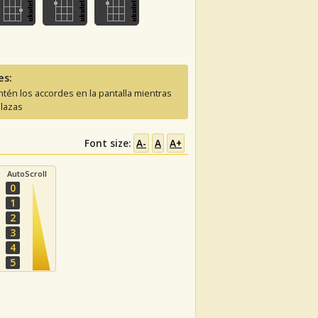
es:
tén los accordes en la pantalla mientras
lazas
Font size:
A-
A
A+
AutoScroll
0
1
2
3
4
5