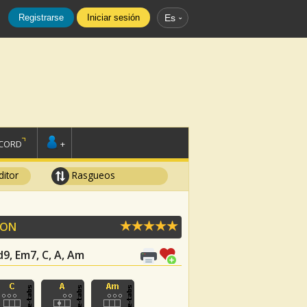
Registrarse
Iniciar sesión
Es
SCORD
+
ditor
Rasgueos
OON
d9, Em7, C, A, Am