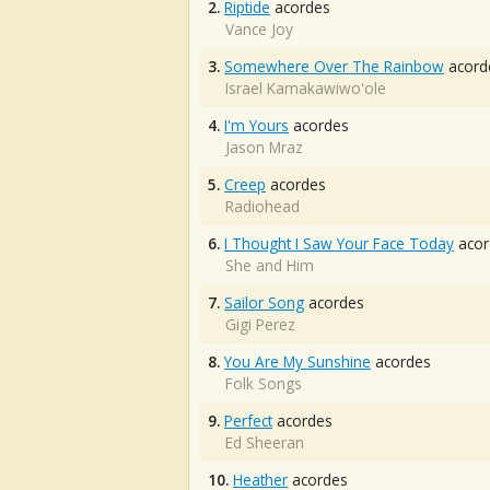
2.
Riptide
acordes
Vance Joy
3.
Somewhere Over The Rainbow
acord
Israel Kamakawiwo'ole
4.
I'm Yours
acordes
Jason Mraz
5.
Creep
acordes
Radiohead
6.
I Thought I Saw Your Face Today
acor
She and Him
7.
Sailor Song
acordes
Gigi Perez
8.
You Are My Sunshine
acordes
Folk Songs
9.
Perfect
acordes
Ed Sheeran
10.
Heather
acordes