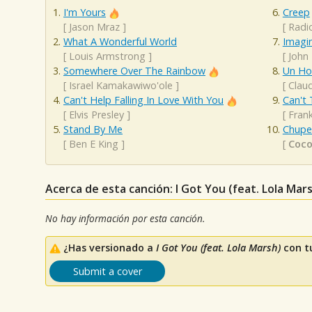
I'm Yours
Creep
[
Jason Mraz
]
[
Radi
What A Wonderful World
Imagi
[
Louis Armstrong
]
[
John
Somewhere Over The Rainbow
Un H
[
Israel Kamakawiwo'ole
]
[
Clau
Can't Help Falling In Love With You
Can't 
[
Elvis Presley
]
[
Frank
Stand By Me
Chupe
[
Ben E King
]
[
Coc
Acerca de esta canción: I Got You (feat. Lola Mar
No hay información por esta canción.
¿Has versionado a
I Got You (feat. Lola Marsh)
con t
Submit a cover