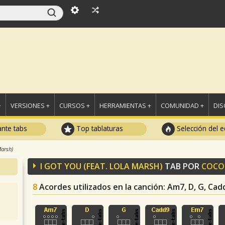
+
VERSIONES +
CURSOS +
HERRAMIENTAS +
COMUNIDAD +
DI
ante tabs
Top tablaturas
Selección del e
Marsh)
I GOT YOU (FEAT. LOLA MARSH)
TAB POR
COC
8
Acordes utilizados en la canción
: Am7, D, G, Cad