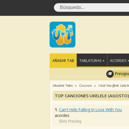
AÑADIR TAB
TABLATURAS +
ACORDES 
Principi
Ukulele Tabs
Cocoon
I Got You (feat. Lola 
TOP CANCIONES UKELELE (AGOSTO)
1.
Can't Help Falling In Love With You
acordes
Elvis Presley