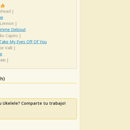
ohead
]
ne
 Lennon
]
omme Debout
dio Capéo
]
Take My Eyes Off Of You
ie Valli
]
e
oon
]
sh)
u Ukelele? Comparte tu trabajo!