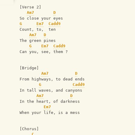
[Verse 2]
Am7
D
So close your eyes
G
Em7
Cadd9
Count, to,  ten
Am7
D
The green pines
G
Em7
Cadd9
Can you, see, them ?
[Bridge]
Am7
D
From highways, to dead ends
G
Cadd9
In tall waves, and canyons
Am7
D
In the heart, of darkness
Em7
When your life, is a mess
[Chorus]
C