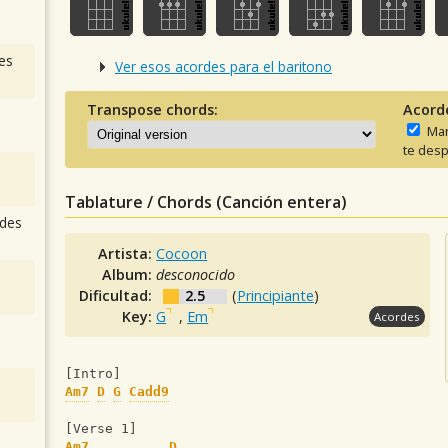
es
Ver esos acordes para el baritono
Transpose chords:
Acord
Man
te desp
Tablature / Chords (Canción entera)
des
Artista:
Cocoon
Album:
desconocido
Dificultad:
2.5
(
Principiante
)
Key:
G
,
Em
Acordes
[Intro]
Am7
D
G
Cadd9
[Verse 1]
Am7
D