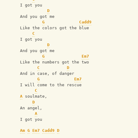
I got you
D
And you got me
G
Cadd9
Like the colors got the blue
C
I got you
D
And you got me
G
Em7
Like the numbers got the two
C
D
And in case, of danger
G
Em7
I will come to the rescue
C
A
 soulmate,
D
An angel,
A
I got you
Am
G
Em7
Cadd9
D