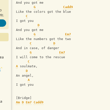
And you got me
G
Cadd9
ro
Like the colors got the blue
tc.
C
I got you
D
And you got me
G
Em7
Like the numbers got the two
C
D
And in case, of danger
G
Em7
sea
I will come to the rescue
C
A
 soulmate,
t
D
An angel,
A
I got you
[Bridge]
ca
Am
D
Em7
Cadd9