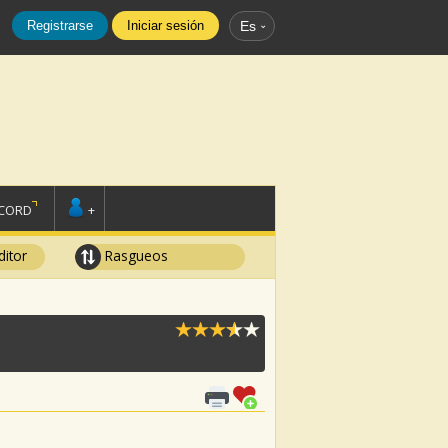
Registrarse
Iniciar sesión
Es
SCORD
+
ditor
Rasgueos
S