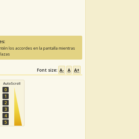
es:
tén los accordes en la pantalla mientras
lazas
Font size:
A-
A
A+
AutoScroll
0
1
2
3
4
5