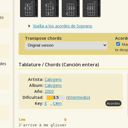
es
Vuelta a los acordes de Soprano
Transpose chords:
Acord
Man
te desp
des
Tablature / Chords (Canción entera)
Artista:
Calogero
Album:
Calogero
Año:
2003
Dificultad:
3.5
(
Intermedio
)
Key:
E
,
C#m
Acordes
C#m
B
J'arrive à me glisser