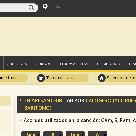
+
VERSIONES +
CURSOS +
HERRAMIENTAS +
COMUNIDAD +
DI
ante tabs
Top tablaturas
Selección del e
EN APESANTEUR
TAB POR
CALOGERO
(ACORDE
BARITONO)
4
Acordes utilizados en la canción
: C#m, B, F#m, A