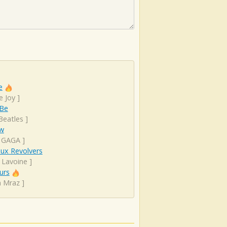
e
e Joy
]
 Be
Beatles
]
ow
 GAGA
]
ux Revolvers
 Lavoine
]
urs
n Mraz
]