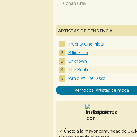
Conan Gray
ARTISTAS DE TENDENCIA
Twenty One Pilots
Billie Eilish
Unknown
The Beatles
Panic! At The Disco
Ver todos: Artistas de moda
Reúnanos!
✓ Únete a la mayor comunidad de Ukul