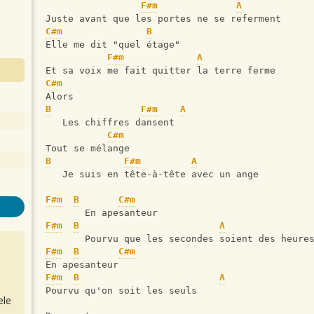
F#m
A
Juste avant que les portes ne se referment
C#m
B
Elle me dit "quel étage"
F#m
A
Et sa voix me fait quitter la terre ferme
C#m
Alors
B
F#m
A
   Les chiffres dansent
C#m
Tout se mélange
B
F#m
A
   Je suis en tête-à-tête avec un ange
F#m
B
C#m
       En apesanteur
F#m
B
A
       Pourvu que les secondes soient des heure
F#m
B
C#m
En apesanteur
F#m
B
A
Pourvu qu'on soit les seuls
ele