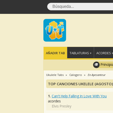
AÑADIR TAB
TABLATURAS +
ACORDES 
Principi
Ukulele Tabs
Calogero
En Apesanteur
TOP CANCIONES UKELELE (AGOSTO)
1.
Can't Help Falling In Love With You
acordes
Elvis Presley