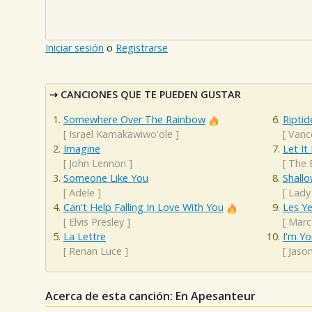
Iniciar sesión
o
Registrarse
CANCIONES QUE TE PUEDEN GUSTAR
Somewhere Over The Rainbow
Riptid
[
Israel Kamakawiwo'ole
]
[
Vanc
Imagine
Let It
[
John Lennon
]
[
The 
Someone Like You
Shall
[
Adele
]
[
Lady
Can't Help Falling In Love With You
Les Ye
[
Elvis Presley
]
[
Marc
La Lettre
I'm Yo
[
Renan Luce
]
[
Jaso
Acerca de esta canción: En Apesanteur