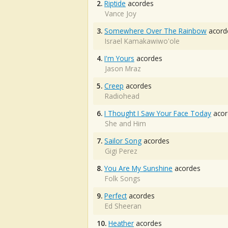
2.
Riptide
acordes
Vance Joy
3.
Somewhere Over The Rainbow
acord
Israel Kamakawiwo'ole
4.
I'm Yours
acordes
Jason Mraz
5.
Creep
acordes
Radiohead
6.
I Thought I Saw Your Face Today
acor
She and Him
7.
Sailor Song
acordes
Gigi Perez
8.
You Are My Sunshine
acordes
Folk Songs
9.
Perfect
acordes
Ed Sheeran
10.
Heather
acordes