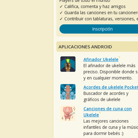
Players de todo el mundo
✓ Califica, comenta y haz amigos
✓ Guarda las canciones en tu cancione
✓ Contribuir con tablaturas, versiones, e
Inscripción
APLICACIONES ANDROID
Afinador Ukelele
El afinador de ukelele más
preciso. Disponible donde 
y en cualquier momento.
Acordes de ukelele Pocke
Buscador de acordes y
gráficos de ukelele
Canciones de cuna con
Ukelele
Las mejores canciones
infantiles de cuna y la músi
para dormir bebés :)