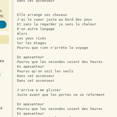
Dans cet ascenseur
ro
Elle arrange ses cheveux
tc.
J'ai le coeur juste au bord des yeux
Et sans la regarder je sens la chaleur
D'un autre langage
Alors
Les yeux rivés
Sur les étages
Pourvu que rien n'arrête le voyage
En apesanteur
sea
Pourvu que les secondes soient des heures
En apesanteur
Pourvu qu'on soit les seuls
t
Dans cet ascenseur
Dans cet ascenseur
J'arrive à me glisser
Juste avant que les portes ne se referment
En apesanteur
ca
Pourvu que les secondes soient des heures
En apesanteur