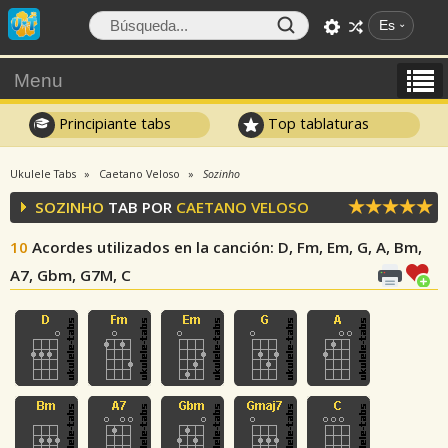
Es
Menu
Principiante tabs
Top tablaturas
Ukulele Tabs
Caetano Veloso
Sozinho
SOZINHO
TAB POR
CAETANO VELOSO
10
Acordes utilizados en la canción
: D, Fm, Em, G, A, Bm,
A7, Gbm, G7M, C