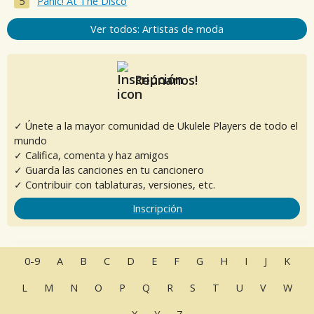
Panic! At The Disco
Ver todos: Artistas de moda
Reúnanos!
✓ Únete a la mayor comunidad de Ukulele Players de todo el
mundo
✓ Califica, comenta y haz amigos
✓ Guarda las canciones en tu cancionero
✓ Contribuir con tablaturas, versiones, etc.
Inscripción
0-9
A
B
C
D
E
F
G
H
I
J
K
L
M
N
O
P
Q
R
S
T
U
V
W