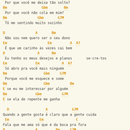
 Por que você me deixa tão solto?
Bm
Gbm
Bm
 Por que você não cola em mim?
Bm
Gbm
G7M
 Tô me sentindo muito sozinho
D
A
Bm
 Não sou nem quero ser o seu dono
Em
Em
A
A7
 É que um carinho às vezes cai bem
D
A
Bm
 Eu tenho os meus desejos e planos       se-cre-tos
Em
Em
A
A7
 Só abro pra você mais ninguém
Bm
Gbm
G7M
 Porque você me esquece e some
Bm
Gbm
Bm
E
 se eu me interessar por alguém
Bm
Gbm
G7M
E
 se ela de repente me ganha
D
A
G7M
Quando a gente gosta é claro que a gente cuida
Em
Em
C
Fala que me ama só que é da boca pra fora
D
A
Bm
G7M