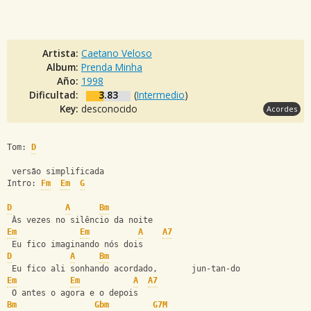
Artista:
Caetano Veloso
Album:
Prenda Minha
Año:
1998
Dificultad:
3.83
(
Intermedio
)
Key:
desconocido
Acordes
Tom: 
D
 versão simplificada 
Intro: 
Fm
Em
G
D
A
Bm
 Às vezes no silêncio da noite
Em
Em
A
A7
 Eu fico imaginando nós dois
D
A
Bm
 Eu fico ali sonhando acordado,       jun-tan-do
Em
Em
A
A7
 O antes o agora e o depois
Bm
Gbm
G7M