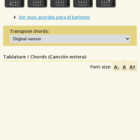
Ver esos acordes para el baritono
Transpose chords:
Tablature / Chords (Canción entera)
Font size:
A-
A
A+