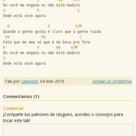
Ou você me engana ou não está madura
G
D
G
Onde está você agora
D
A
G7M
Quando a gente gosta é claro que a gente cuida
Em
Em
C
Fala que me ama só que é da boca pra fora
D
A
Bm
G7M
Ou você me engana ou não está madura
G
Onde está você agora
Tab por
caiqueaf
,
04 ene 2016
Señale un problema
Comentarios (
1
)
Comentar
¡Comparte tus patrones de rasgueo, acordes o consejos para
tocar este tab!