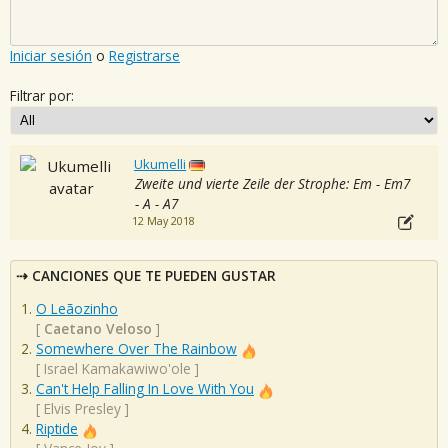
Iniciar sesión
o
Registrarse
Filtrar por:
Ukumelli
Zweite und vierte Zeile der Strophe: Em - Em7
- A - A7
12 May 2018
CANCIONES QUE TE PUEDEN GUSTAR
O Leãozinho
[
Caetano Veloso
]
Somewhere Over The Rainbow
[
Israel Kamakawiwo'ole
]
Can't Help Falling In Love With You
[
Elvis Presley
]
Riptide