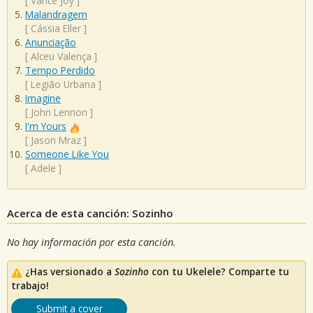
[
Vance Joy
]
Malandragem
[
Cássia Eller
]
Anunciação
[
Alceu Valença
]
Tempo Perdido
[
Legião Urbana
]
Imagine
[
John Lennon
]
I'm Yours
[
Jason Mraz
]
Someone Like You
[
Adele
]
Acerca de esta canción: Sozinho
No hay información por esta canción.
¿Has versionado a
Sozinho
con tu Ukelele? Comparte tu
trabajo!
Submit a cover