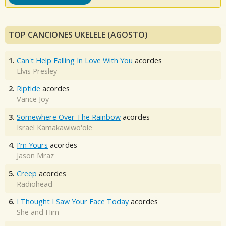
TOP CANCIONES UKELELE (AGOSTO)
1.
Can't Help Falling In Love With You
acordes
Elvis Presley
2.
Riptide
acordes
Vance Joy
3.
Somewhere Over The Rainbow
acordes
Israel Kamakawiwo'ole
4.
I'm Yours
acordes
Jason Mraz
5.
Creep
acordes
Radiohead
6.
I Thought I Saw Your Face Today
acordes
She and Him