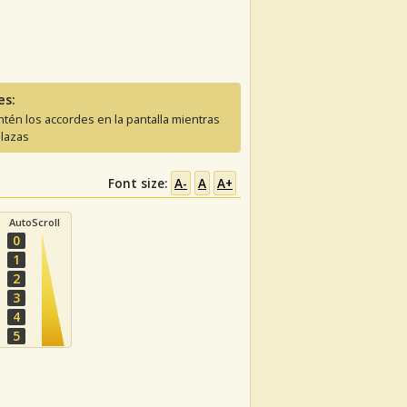
es:
tén los accordes en la pantalla mientras
lazas
Font size:
A-
A
A+
AutoScroll
0
1
2
3
4
5