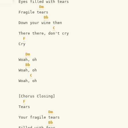
Eyes filled with tears
Dm
Fragile tears
Bb
Down your wine then
C
There there, don't cry
F
Cry
Dm
Woah, oh
Bb
Woah, oh
C
Woah, oh
[Chorus Closing]
F
Tears
Dm
Your fragile tears
Bb
Filled with fear