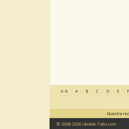
0-9
A
B
C
D
E
Nuestra re
© 2008-2026 Ukulele-Tabs.com