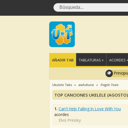
AÑADIR TAB
TABLATURAS +
ACORDES 
Principi
Ukulele Tabs
awfultune
Fragile Tears
TOP CANCIONES UKELELE (AGOSTO)
1.
Can't Help Falling In Love With You
acordes
Elvis Presley