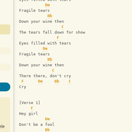
Dm
Fragile tears
Bb
Down your wine then
C
The tears fall down for show
F
Eyes filled with tears
Dm
Fragile tears
Bb
Down your wine then
C
There there, don't cry
F
Dm
Bb
C
Cry
[Verse 1]
F
Hey girl
Dm
Don't be a fool
ele
Bb