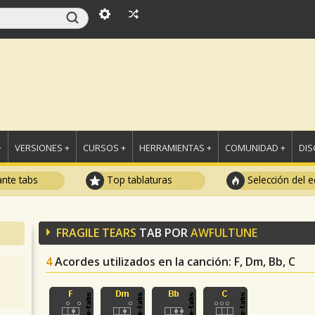
+
VERSIONES +
CURSOS +
HERRAMIENTAS +
COMUNIDAD +
DI
ante tabs
Top tablaturas
Selección del e
FRAGILE TEARS
TAB POR
AWFULTUNE
4
Acordes utilizados en la canción
: F, Dm, Bb, C