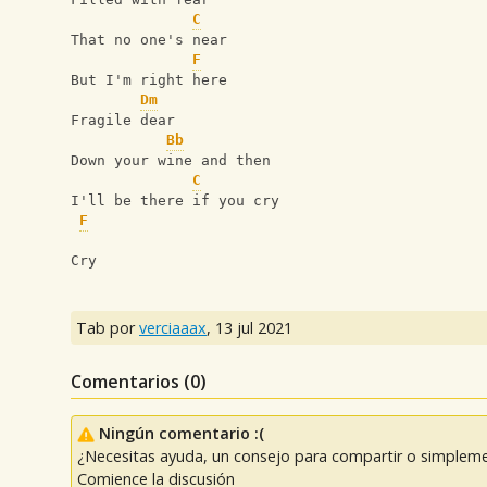
C
That no one's near
F
But I'm right here
Dm
Fragile dear
Bb
Down your wine and then
C
I'll be there if you cry
F
Cry
Tab por
verciaaax
,
13 jul 2021
Comentarios (
0
)
Ningún comentario :(
¿Necesitas ayuda, un consejo para compartir o simpleme
Comience la discusión