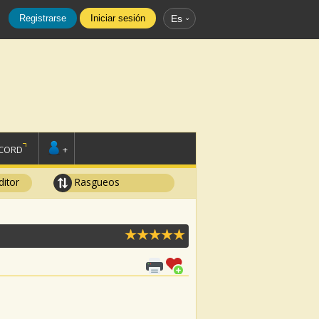
Registrarse
Iniciar sesión
Es
SCORD
+
ditor
Rasgueos