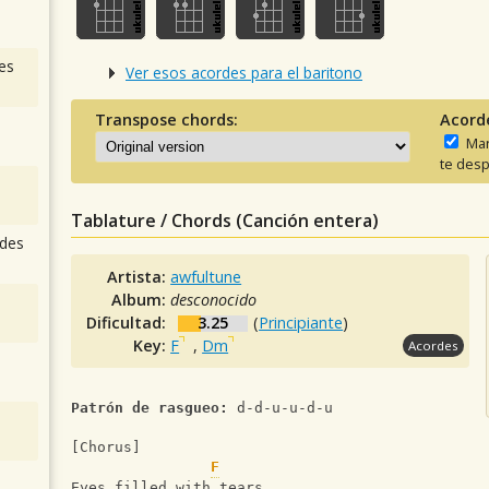
es
Ver esos acordes para el baritono
Transpose chords:
Acord
Man
te desp
Tablature / Chords (Canción entera)
des
Artista:
awfultune
Album:
desconocido
Dificultad:
3.25
(
Principiante
)
Key:
F
,
Dm
Acordes
Patrón de rasgueo:
 d-d-u-u-d-u
[Chorus]
F
Eyes filled with tears