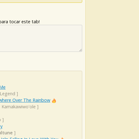
ara tocar este tab!
 Me
 Legend
]
here Over The Rainbow
el Kamakawiwo'ole
]
o
]
oy
ltune
]