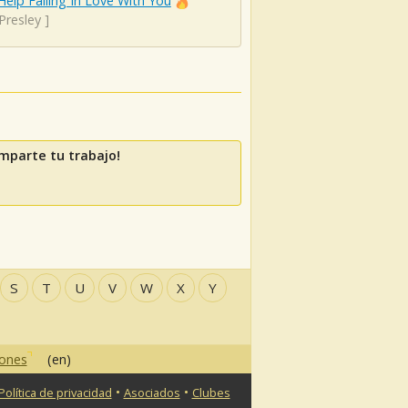
Help Falling In Love With You
 Presley
]
mparte tu trabajo!
S
T
U
V
W
X
Y
iones
(en)
•
•
Política de privacidad
Asociados
Clubes