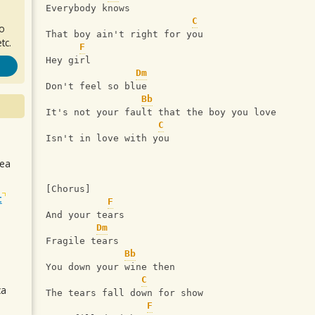
Everybody knows
C
ro
That boy ain't right for you
tc.
F
Hey girl
Dm
Don't feel so blue
Bb
It's not your fault that the boy you love
C
Isn't in love with you
sea
[Chorus]
t
F
And your tears
Dm
Fragile tears
Bb
You down your wine then
C
ca
The tears fall down for show
F