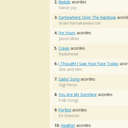
2.
Riptide
acordes
Vance Joy
3.
Somewhere Over The Rainbow
acord
Israel Kamakawiwo'ole
4.
I'm Yours
acordes
Jason Mraz
5.
Creep
acordes
Radiohead
6.
I Thought I Saw Your Face Today
acor
She and Him
7.
Sailor Song
acordes
Gigi Perez
8.
You Are My Sunshine
acordes
Folk Songs
9.
Perfect
acordes
Ed Sheeran
10.
Heather
acordes