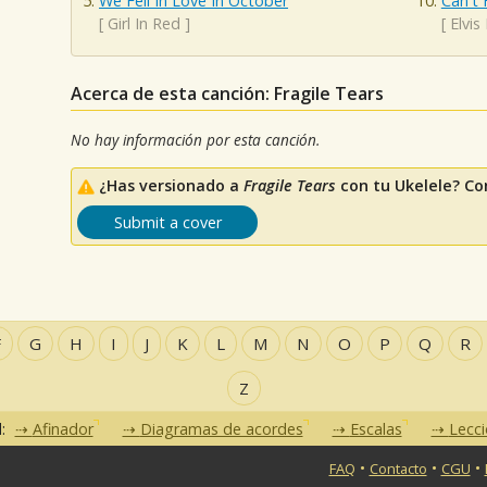
We Fell In Love In October
Can't 
[
Girl In Red
]
[
Elvis
Acerca de esta canción: Fragile Tears
No hay información por esta canción.
¿Has versionado a
Fragile Tears
con tu Ukelele? Co
Submit a cover
F
G
H
I
J
K
L
M
N
O
P
Q
R
Z
d:
Afinador
Diagramas de acordes
Escalas
Lecc
•
•
•
FAQ
Contacto
CGU