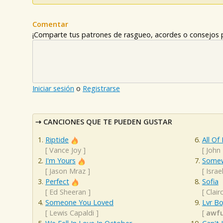
Comentar
¡Comparte tus patrones de rasgueo, acordes o consejos p
Iniciar sesión
o
Registrarse
CANCIONES QUE TE PUEDEN GUSTAR
Riptide
All Of
[
Vance Joy
]
[
John
I'm Yours
Somew
[
Jason Mraz
]
[
Isra
Perfect
Sofia
[
Ed Sheeran
]
[
Clair
Someone You Loved
Lvr B
[
Lewis Capaldi
]
[
awfu