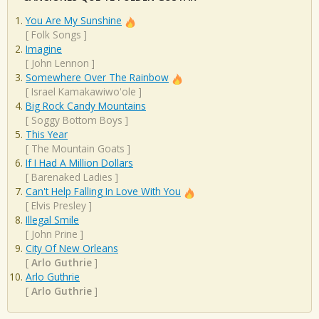
You Are My Sunshine
[
Folk Songs
]
Imagine
[
John Lennon
]
Somewhere Over The Rainbow
[
Israel Kamakawiwo'ole
]
Big Rock Candy Mountains
[
Soggy Bottom Boys
]
This Year
[
The Mountain Goats
]
If I Had A Million Dollars
[
Barenaked Ladies
]
Can't Help Falling In Love With You
[
Elvis Presley
]
Illegal Smile
[
John Prine
]
City Of New Orleans
[
Arlo Guthrie
]
Arlo Guthrie
[
Arlo Guthrie
]