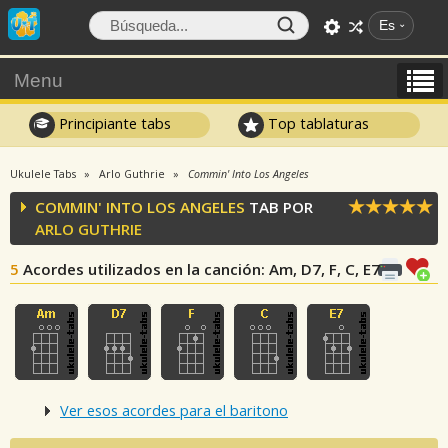
Es
Menu
Principiante tabs
Top tablaturas
Ukulele Tabs
Arlo Guthrie
Commin' Into Los Angeles
COMMIN' INTO LOS ANGELES
TAB POR
ARLO GUTHRIE
5
Acordes utilizados en la canción
: Am, D7, F, C, E7
Ver esos acordes para el baritono