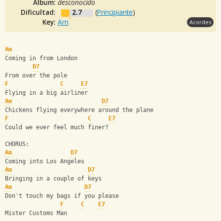
Album:
desconocido
Dificultad:
2.7
(
Principiante
)
Key:
Am
Acordes
Am
Coming in from London
D7
From over the pole
F
C
E7
Flying in a big airliner
Am
D7
Chickens flying everywhere around the plane
F
C
E7
Could we ever feel much finer?
CHORUS:
Am
D7
Coming into Los Angeles
Am
D7
Bringing in a couple of keys
Am
D7
Don't touch my bags if you please
F
C
E7
Mister Customs Man