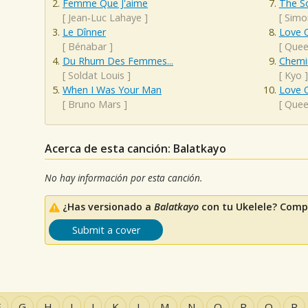
Femme Que J'aime
The S
[
Jean‐Luc Lahaye
]
[
Simo
Le Dînner
Love O
[
Bénabar
]
[
Que
Du Rhum Des Femmes...
Chemi
[
Soldat Louis
]
[
Kyo
]
When I Was Your Man
Love O
[
Bruno Mars
]
[
Que
Acerca de esta canción: Balatkayo
No hay información por esta canción.
¿Has versionado a
Balatkayo
con tu Ukelele? Compa
Submit a cover
F
G
H
I
J
K
L
M
N
O
P
Q
R