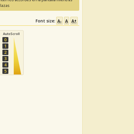
lazas
Font size:
A-
A
A+
AutoScroll
0
1
2
3
4
5