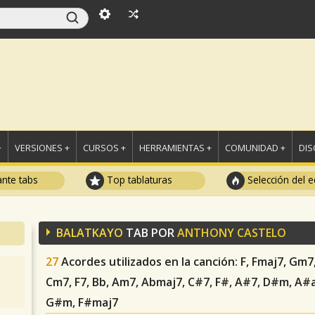
+
VERSIONES +
CURSOS +
HERRAMIENTAS +
COMUNIDAD +
DI
ante tabs
Top tablaturas
Selección del e
BALATKAYO
TAB POR
ANTHONY CASTELO
27
Acordes utilizados en la canción
: F, Fmaj7, Gm7
Cm7, F7, Bb, Am7, Abmaj7, C#7, F#, A#7, D#m, A#
G#m, F#maj7