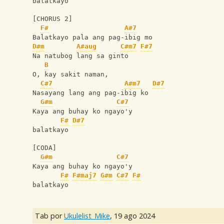
balatkayo
[CHORUS 2]
F#
A#7
Balatkayo pala ang pag-ibig mo
D#m
A#aug
C#m7
F#7
Na natubog lang sa ginto
B
O, kay sakit naman,
C#7
A#m7
D#7
Nasayang lang ang pag-ibig ko
G#m
C#7
Kaya ang buhay ko ngayo'y 
F#
D#7
balatkayo
[CODA]
G#m
C#7
Kaya ang buhay ko ngayo'y 
F#
F#maj7
G#m
C#7
F#
balatkayo
Tab por
Ukulelist_Mike
,
19 ago 2024