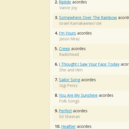
2.
Riptide
acordes
Vance Joy
3.
Somewhere Over The Rainbow
acord
Israel Kamakawiwo'ole
4.
I'm Yours
acordes
Jason Mraz
5.
Creep
acordes
Radiohead
6.
I Thought I Saw Your Face Today
acor
She and Him
7.
Sailor Song
acordes
Gigi Perez
8.
You Are My Sunshine
acordes
Folk Songs
9.
Perfect
acordes
Ed Sheeran
10.
Heather
acordes