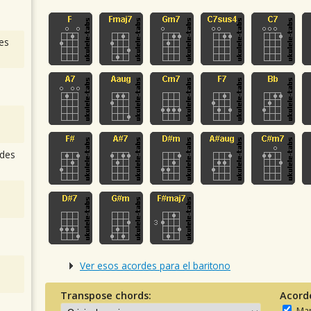
es
des
Ver esos acordes para el baritono
Transpose chords:
Acord
Man