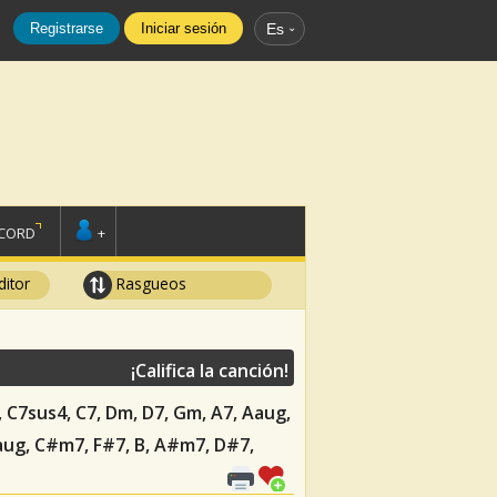
Registrarse
Iniciar sesión
Es
SCORD
+
ditor
Rasgueos
¡Califica la canción!
, C7sus4, C7, Dm, D7, Gm, A7, Aaug,
aug, C#m7, F#7, B, A#m7, D#7,