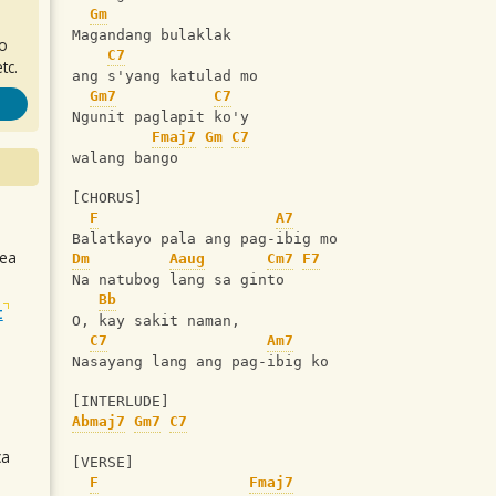
Gm
Magandang bulaklak 
ro
C7
tc.
ang s'yang katulad mo
Gm7
C7
Ngunit paglapit ko'y 
Fmaj7
Gm
C7
walang bango
[CHORUS]
F
A7
Balatkayo pala ang pag-ibig mo
sea
Dm
Aaug
Cm7
F7
Na natubog lang sa ginto
Bb
t
O, kay sakit naman,
C7
Am7
Nasayang lang ang pag-ibig ko
[INTERLUDE]
Abmaj7
Gm7
C7
ca
[VERSE]
F
Fmaj7