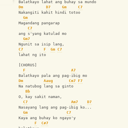
Balatkayo lahat ang buhay sa mundo
Dm
D7
Gm
C7
Nakangiti kahit hindi totoo
Gm
Magandang pangarap 
C7
ang s'yang katulad mo
Gm7
Ngunit sa isip lang, 
C7
F
Gm
C7
lahat ng ito
[CHORUS]
F
A7
Balatkayo pala ang pag-ibig mo
Dm
Aaug
Cm7
F7
Na natubog lang sa ginto
Bb
O, kay sakit naman,
C7
Am7
D7
Nasayang lang ang pag-ibig ko...
Gm
C7
Kaya ang buhay ko ngayo'y 
F
C#7