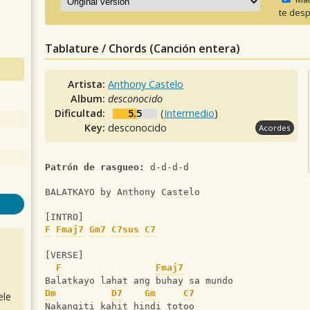
te desp
Tablature / Chords (Canción entera)
Artista:
Anthony Castelo
Album:
desconocido
Dificultad:
5.5
(
Intermedio
)
Key:
desconocido
Acordes
Patrón de rasgueo:
 d-d-d-d
BALATKAYO by Anthony Castelo
[INTRO] 
F
Fmaj7
Gm7
C7sus
C7
[VERSE]
F
Fmaj7
Balatkayo lahat ang buhay sa mundo
Dm
D7
Gm
C7
ele
Nakangiti kahit hindi totoo