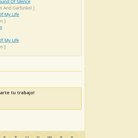
ound Of Silence
n And Garfunkel
]
f My Life
en
]
n
f My Life
en
]
rte tu trabajo!
S
T
U
V
W
X
Y