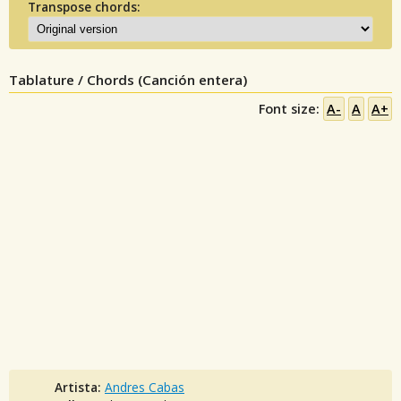
Transpose chords:
Tablature / Chords (Canción entera)
Font size:
A-
A
A+
Artista:
Andres Cabas