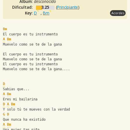
Album:
desconocido
Dificultad:
3.25
(
Principiante
)
Key:
D
,
Bm
Acordes
Bm
El cuerpo es tu instrumento
A
Bm
Muevelo como se te de la gana
El cuerpo es tu instrumento
Muevelo como se te de la gana
El cuerpo es tu instrumento
Muevelo como se te de la gana....
D
Sabias que...
A
Bm
Eres mi bailarina
D
A
Bm
Y solo tú te mueves con la verdad
G
D
Que nunca ha existido
A
Bm
Una mujer tan niña