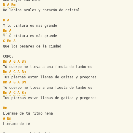
D
A
Bm
De labios azules y corazón de cristal
D
A
Y tú cintura es más grande
Bm
A
Y tú cintura es más grande
G
Bm
A
Que los pesares de la ciudad
CORO:
Bm
A
G
A
Bm
Tú cuerpo me lleva a una fiesta de tambores
Bm
A
G
A
Bm
Tus piernas estan llenas de gaitas y pregores
Bm
A
G
A
Bm
Tú cuerpo me lleva a una fiesta de tambores
Bm
A
G
A
Bm
Tus piernas estan llenas de gaitas y pregores
Bm
Llename de tú ritmo nena
A
Bm
Llename de fé