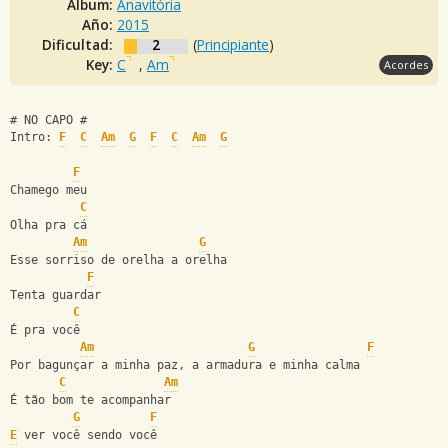
Album:
Anavitória
Año:
2015
Dificultad:
2
(
Principiante
)
Key:
C
,
Am
Acordes
# NO CAPO #
Intro: 
F
C
Am
G
F
C
Am
G
F
Chamego meu
C
Olha pra cá
Am
G
Esse sorriso de orelha a orelha
F
Tenta guardar
C
É pra você
Am
G
F
Por bagunçar a minha paz, a armadura e minha calma
C
Am
É tão bom te acompanhar
G
F
E
 ver você sendo você