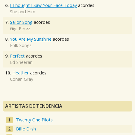
6.
I Thought I Saw Your Face Today
acordes
She and Him
7.
Sailor Song
acordes
Gigi Perez
8.
You Are My Sunshine
acordes
Folk Songs
9.
Perfect
acordes
Ed Sheeran
10.
Heather
acordes
Conan Gray
ARTISTAS DE TENDENCIA
Twenty One Pilots
Billie Eilish