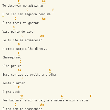
C
Am
Te observar me adivinhar
G
F
E
 me ler sem legenda nenhuma
C
Am
É tão fácil te gostar
G
F
Vira parte do viver
C
Am
Se tu não se envaidecer
G
Prometo sempre lhe dizer...
F
Chamego meu
C
Olha pra cá
Am
G
Esse sorriso de orelha a orelha
F
Tenta guardar
C
É pra você
Am
G
F
Por bagunçar a minha paz, a armadura e minha calma
C
Am
É tão bom te acompanhar