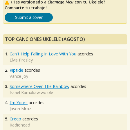
¿Has versionado a
Chamego Meu
con tu Ukelele?
Comparte tu trabajo!
Submit a cover
TOP CANCIONES UKELELE (AGOSTO)
1.
Can't Help Falling In Love With You
acordes
Elvis Presley
2.
Riptide
acordes
Vance Joy
3.
Somewhere Over The Rainbow
acordes
Israel Kamakawiwo'ole
4.
I'm Yours
acordes
Jason Mraz
5.
Creep
acordes
Radiohead