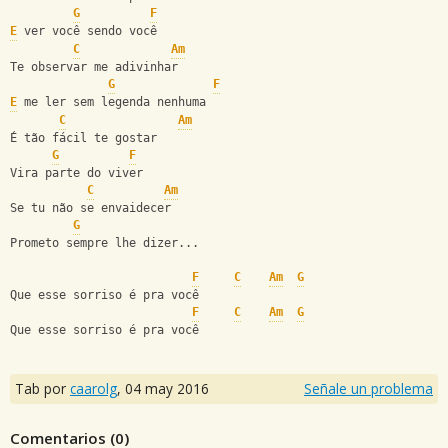
G
F
E
 ver você sendo você
C
Am
Te observar me adivinhar
G
F
E
 me ler sem legenda nenhuma
C
Am
É tão fácil te gostar
G
F
Vira parte do viver
C
Am
Se tu não se envaidecer
G
Prometo sempre lhe dizer...
F
C
Am
G
Que esse sorriso é pra você
F
C
Am
G
Que esse sorriso é pra você
Tab por
caarolg
,
04 may 2016
Señale un problema
Comentarios (
0
)