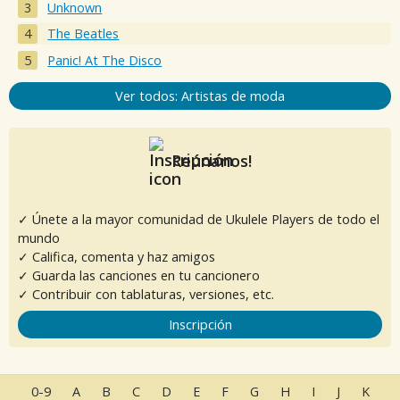
Unknown
The Beatles
Panic! At The Disco
Ver todos: Artistas de moda
Reúnanos!
✓ Únete a la mayor comunidad de Ukulele Players de todo el
mundo
✓ Califica, comenta y haz amigos
✓ Guarda las canciones en tu cancionero
✓ Contribuir con tablaturas, versiones, etc.
Inscripción
0-9
A
B
C
D
E
F
G
H
I
J
K