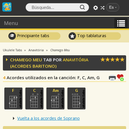
Es
Menu
Principiante tabs
Top tablaturas
Ukulele Tabs
Anavitória
Chamego Meu
CHAMEGO MEU
TAB POR
ANAVITÓRIA
(ACORDES BARITONO)
4
Acordes utilizados en la canción
: F, C, Am, G
Vuelta a los acordes de Soprano