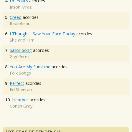
4.
I'm Yours
acordes
Jason Mraz
5.
Creep
acordes
Radiohead
6.
I Thought I Saw Your Face Today
acordes
She and Him
7.
Sailor Song
acordes
Gigi Perez
8.
You Are My Sunshine
acordes
Folk Songs
9.
Perfect
acordes
Ed Sheeran
10.
Heather
acordes
Conan Gray