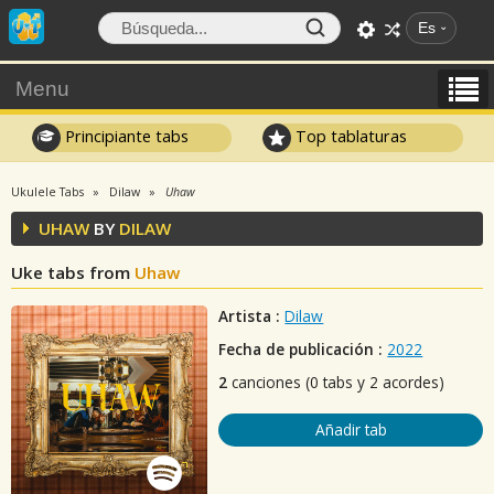
Es
Menu
Principiante tabs
Top tablaturas
Ukulele Tabs
Dilaw
Uhaw
UHAW
BY
DILAW
Uke tabs from
Uhaw
Artista :
Dilaw
Fecha de publicación :
2022
2
canciones (0 tabs y 2 acordes)
Añadir tab