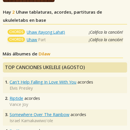
Hay
2
Uhaw
tablaturas, acordes, partituras de
ukuleletabs en base
CHORDS
Uhaw (tayong Lahat)
¡Califica la canción!
CHORDS
Uhaw
Part
¡Califica la canción!
Más álbumes de
Dilaw
TOP CANCIONES UKELELE (AGOSTO)
1.
Can't Help Falling In Love With You
acordes
Elvis Presley
2.
Riptide
acordes
Vance Joy
3.
Somewhere Over The Rainbow
acordes
Israel Kamakawiwo'ole