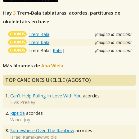
Hay
3
Trem-Bala
tablaturas, acordes, partituras de
ukuleletabs en base
CHORDS
Trem Bala
¡Califica la canción!
CHORDS
Trem-bala
¡Califica la canción!
CHORDS
Trem Bala
[
Rate
]
¡Califica la canción!
Más álbumes de
Ana Vilela
TOP CANCIONES UKELELE (AGOSTO)
1.
Can't Help Falling In Love With You
acordes
Elvis Presley
2.
Riptide
acordes
Vance Joy
3.
Somewhere Over The Rainbow
acordes
Israel Kamakawiwo'ole