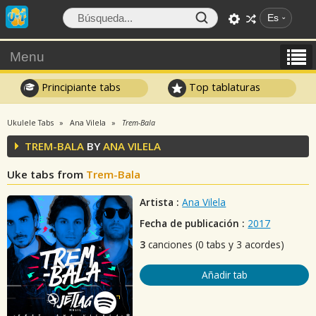
Es
Menu
Principiante tabs
Top tablaturas
Ukulele Tabs
Ana Vilela
Trem-Bala
TREM-BALA
BY
ANA VILELA
Uke tabs from
Trem-Bala
Artista :
Ana Vilela
Fecha de publicación :
2017
3
canciones (0 tabs y 3 acordes)
Añadir tab