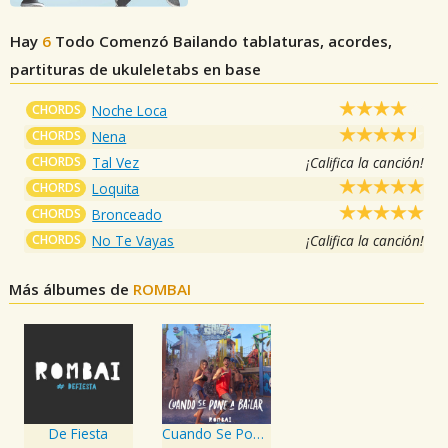
Hay
6
Todo Comenzó Bailando
tablaturas, acordes,
partituras de ukuleletabs en base
CHORDS
Noche Loca
CHORDS
Nena
CHORDS
Tal Vez
¡Califica la canción!
CHORDS
Loquita
CHORDS
Bronceado
CHORDS
No Te Vayas
¡Califica la canción!
Más álbumes de
ROMBAI
De Fiesta
Cuando Se Pone a Bailar