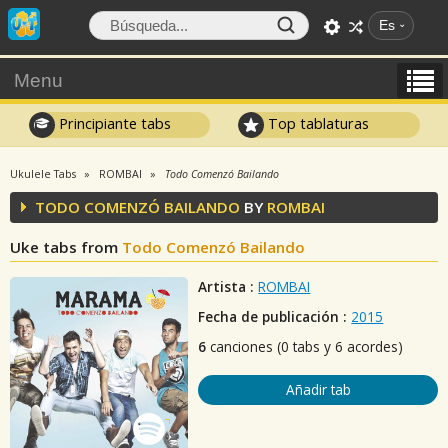
Es
Menu
Principiante tabs
Top tablaturas
Ukulele Tabs
ROMBAI
Todo Comenzó Bailando
TODO COMENZÓ BAILANDO
BY
ROMBAI
Uke tabs from
Todo Comenzó Bailando
Artista :
ROMBAI
Fecha de publicación :
2015
6
canciones (0 tabs y 6 acordes)
Añadir tab