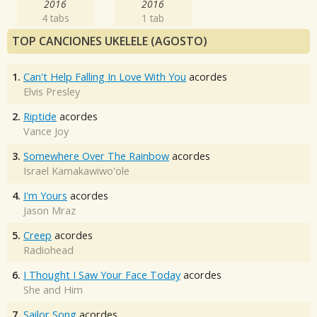
2016
2016
4 tabs
1 tab
TOP CANCIONES UKELELE (AGOSTO)
1.
Can't Help Falling In Love With You
acordes
Elvis Presley
2.
Riptide
acordes
Vance Joy
3.
Somewhere Over The Rainbow
acordes
Israel Kamakawiwo'ole
4.
I'm Yours
acordes
Jason Mraz
5.
Creep
acordes
Radiohead
6.
I Thought I Saw Your Face Today
acordes
She and Him
7.
Sailor Song
acordes