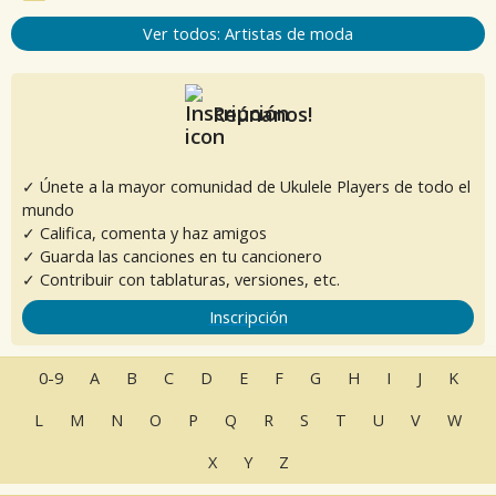
Ver todos: Artistas de moda
Reúnanos!
✓ Únete a la mayor comunidad de Ukulele Players de todo el
mundo
✓ Califica, comenta y haz amigos
✓ Guarda las canciones en tu cancionero
✓ Contribuir con tablaturas, versiones, etc.
Inscripción
0-9
A
B
C
D
E
F
G
H
I
J
K
L
M
N
O
P
Q
R
S
T
U
V
W
X
Y
Z