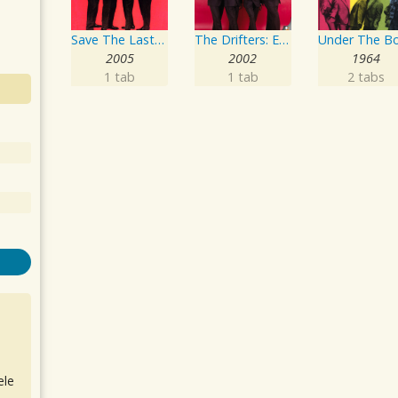
Save The Last Dance For Me
The Drifters: Essentials
2005
2002
1964
1 tab
1 tab
2 tabs
ele