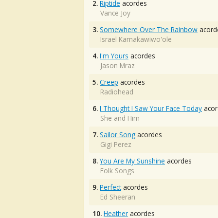
2.
Riptide
acordes
Vance Joy
3.
Somewhere Over The Rainbow
acord
Israel Kamakawiwo'ole
4.
I'm Yours
acordes
Jason Mraz
5.
Creep
acordes
Radiohead
6.
I Thought I Saw Your Face Today
acor
She and Him
7.
Sailor Song
acordes
Gigi Perez
8.
You Are My Sunshine
acordes
Folk Songs
9.
Perfect
acordes
Ed Sheeran
10.
Heather
acordes