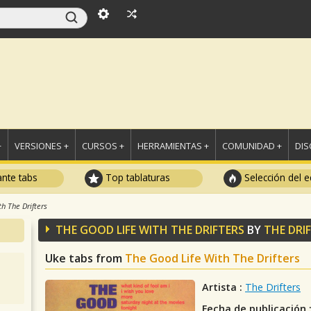
+
VERSIONES +
CURSOS +
HERRAMIENTAS +
COMUNIDAD +
DI
ante tabs
Top tablaturas
Selección del e
h The Drifters
THE GOOD LIFE WITH THE DRIFTERS
BY
THE DRI
Uke tabs from
The Good Life With The Drifters
Artista :
The Drifters
Fecha de publicación 