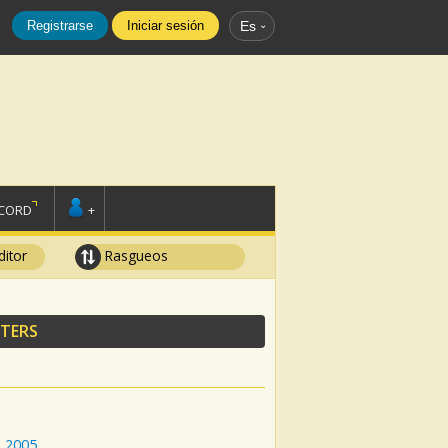
Registrarse
Iniciar sesión
Es
SCORD
+
ditor
Rasgueos
FTERS
:
2005