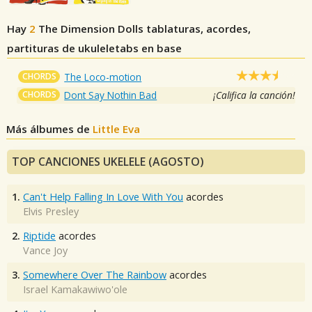
Hay
2
The Dimension Dolls
tablaturas, acordes,
partituras de ukuleletabs en base
CHORDS
The Loco-motion
CHORDS
Dont Say Nothin Bad
¡Califica la canción!
Más álbumes de
Little Eva
TOP CANCIONES UKELELE (AGOSTO)
1.
Can't Help Falling In Love With You
acordes
Elvis Presley
2.
Riptide
acordes
Vance Joy
3.
Somewhere Over The Rainbow
acordes
Israel Kamakawiwo'ole