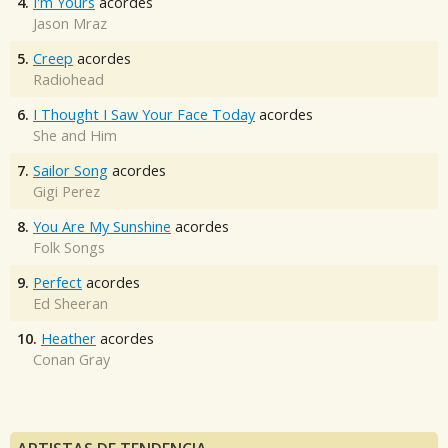
4.
I'm Yours
acordes
Jason Mraz
5.
Creep
acordes
Radiohead
6.
I Thought I Saw Your Face Today
acordes
She and Him
7.
Sailor Song
acordes
Gigi Perez
8.
You Are My Sunshine
acordes
Folk Songs
9.
Perfect
acordes
Ed Sheeran
10.
Heather
acordes
Conan Gray