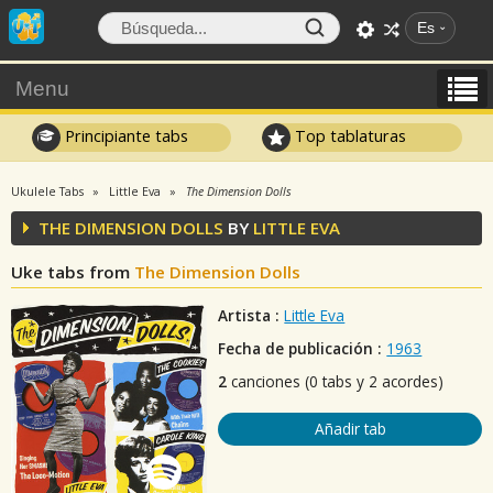
Es
Menu
Principiante tabs
Top tablaturas
Ukulele Tabs
Little Eva
The Dimension Dolls
THE DIMENSION DOLLS
BY
LITTLE EVA
Uke tabs from
The Dimension Dolls
Artista :
Little Eva
Fecha de publicación :
1963
2
canciones (0 tabs y 2 acordes)
Añadir tab