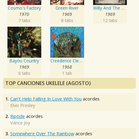
Cosmo's Factory
Green River
Willy And The Poor Boys
1970
1969
1969
7 tabs
8 tabs
12 tabs
Bayou Country
Creedence Clearwater Revival
1969
1968
6 tabs
1 tab
TOP CANCIONES UKELELE (AGOSTO)
1.
Can't Help Falling In Love With You
acordes
Elvis Presley
2.
Riptide
acordes
Vance Joy
3.
Somewhere Over The Rainbow
acordes