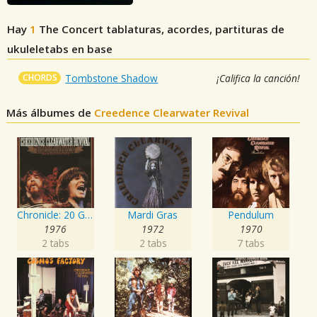
Hay
1
The Concert
tablaturas, acordes, partituras de
ukuleletabs en base
CHORDS
Tombstone Shadow
¡Califica la canción!
Más álbumes de
Creedence Clearwater Revival
Chronicle: 20 Greatest Hits
Mardi Gras
Pendulum
1976
1972
1970
2 tabs
2 tabs
7 tabs