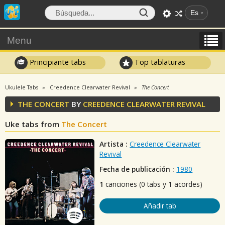
Es
Menu
Principiante tabs
Top tablaturas
Ukulele Tabs
Creedence Clearwater Revival
The Concert
THE CONCERT
BY
CREEDENCE CLEARWATER REVIVAL
Uke tabs from
The Concert
Artista :
Creedence Clearwater
Revival
Fecha de publicación :
1980
1
canciones (0 tabs y 1 acordes)
Añadir tab