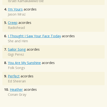
Israel Kamakawiwo'ole
4.
I'm Yours
acordes
Jason Mraz
5.
Creep
acordes
Radiohead
6.
I Thought I Saw Your Face Today
acordes
She and Him
7.
Sailor Song
acordes
Gigi Perez
8.
You Are My Sunshine
acordes
Folk Songs
9.
Perfect
acordes
Ed Sheeran
10.
Heather
acordes
Conan Gray