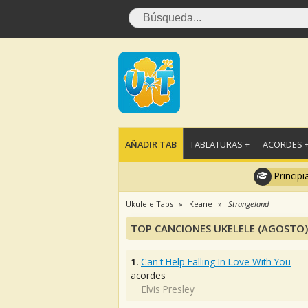
AÑADIR TAB
TABLATURAS +
ACORDES 
Principi
Ukulele Tabs
Keane
Strangeland
TOP CANCIONES UKELELE (AGOSTO)
1.
Can't Help Falling In Love With You
acordes
Elvis Presley