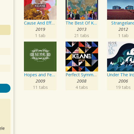
Cause And Effect
The Best Of Keane
Strangelan
2019
2013
2012
1 tab
21 tabs
1 tab
Hopes and Fears
Perfect Symmetry
2009
2008
2006
11 tabs
4 tabs
19 tabs
ele