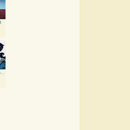
d
Under The Iron Sea