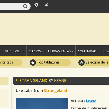
+
VERSIONES +
CURSOS +
HERRAMIENTAS +
COMUNIDAD +
DI
ante tabs
Top tablaturas
Selección del e
STRANGELAND
BY
KEANE
Uke tabs from
Strangeland
Artista :
Keane
Fecha de publicación 