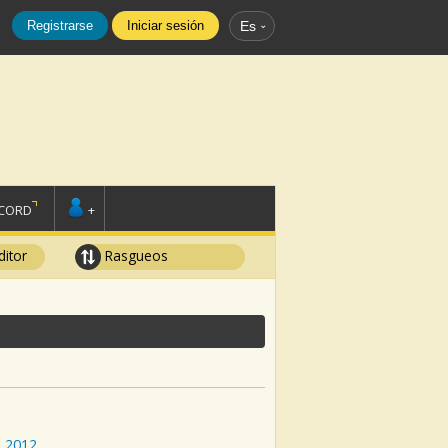
Registrarse
Iniciar sesión
Es
SCORD
+
ditor
Rasgueos
:
2012