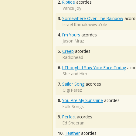
2.
Riptide
acordes
Vance Joy
3.
Somewhere Over The Rainbow
acord
Israel Kamakawiwo'ole
4.
I'm Yours
acordes
Jason Mraz
5.
Creep
acordes
Radiohead
6.
I Thought I Saw Your Face Today
acor
She and Him
7.
Sailor Song
acordes
Gigi Perez
8.
You Are My Sunshine
acordes
Folk Songs
9.
Perfect
acordes
Ed Sheeran
10.
Heather
acordes