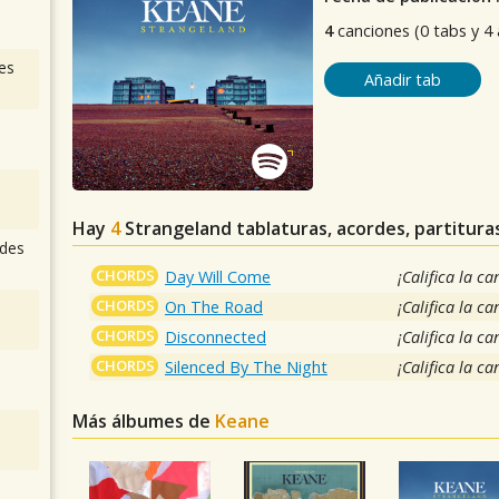
4
canciones (0 tabs y 4
es
Añadir tab
Hay
4
Strangeland
tablaturas, acordes, partitur
des
CHORDS
Day Will Come
¡Califica la ca
CHORDS
On The Road
¡Califica la ca
CHORDS
Disconnected
¡Califica la ca
CHORDS
Silenced By The Night
¡Califica la ca
Más álbumes de
Keane