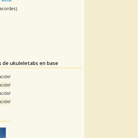
 acordes)
as de ukuleletabs en base
nción!
nción!
nción!
nción!