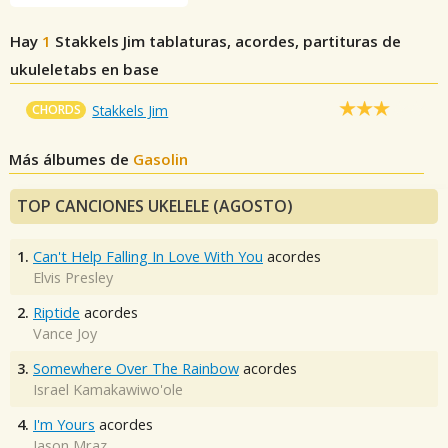
Hay
1
Stakkels Jim
tablaturas, acordes, partituras de
ukuleletabs en base
CHORDS
Stakkels Jim
Más álbumes de
Gasolin
TOP CANCIONES UKELELE (AGOSTO)
1.
Can't Help Falling In Love With You
acordes
Elvis Presley
2.
Riptide
acordes
Vance Joy
3.
Somewhere Over The Rainbow
acordes
Israel Kamakawiwo'ole
4.
I'm Yours
acordes
Jason Mraz