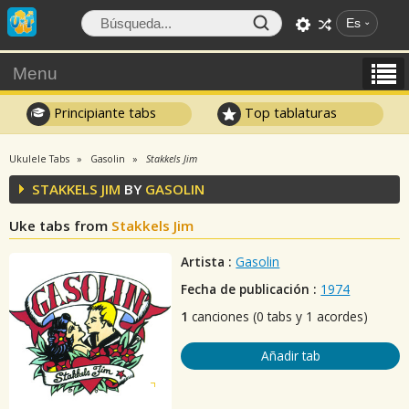
Es
Menu
Principiante tabs
Top tablaturas
Ukulele Tabs
Gasolin
Stakkels Jim
STAKKELS JIM
BY
GASOLIN
Uke tabs from
Stakkels Jim
Artista :
Gasolin
Fecha de publicación :
1974
1
canciones (0 tabs y 1 acordes)
Añadir tab