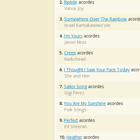
2.
Riptide
acordes
Vance Joy
3.
Somewhere Over The Rainbow
acord
Israel Kamakawiwo'ole
4.
I'm Yours
acordes
Jason Mraz
5.
Creep
acordes
Radiohead
6.
I Thought I Saw Your Face Today
acor
She and Him
7.
Sailor Song
acordes
Gigi Perez
8.
You Are My Sunshine
acordes
Folk Songs
9.
Perfect
acordes
Ed Sheeran
10.
Heather
acordes