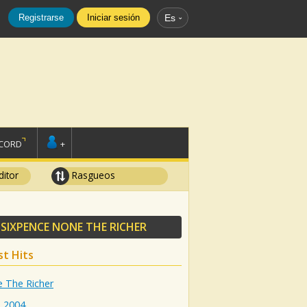
Registrarse
Iniciar sesión
Es
SCORD
+
ditor
Rasgueos
Y
SIXPENCE NONE THE RICHER
st Hits
 The Richer
:
2004