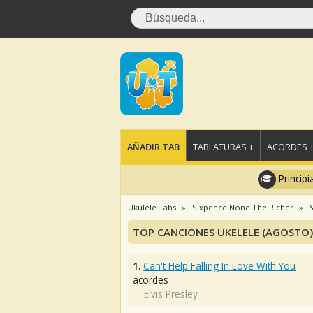
AÑADIR TAB
TABLATURAS +
ACORDES 
Principi
Ukulele Tabs
Sixpence None The Richer
TOP CANCIONES UKELELE (AGOSTO)
1.
Can't Help Falling In Love With You
acordes
Elvis Presley