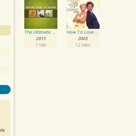
The Ultimate Collection
How To Lose A Guy In 10 Days: Music From The Motion Picture
2015
2003
1 tab
12 tabs
ele