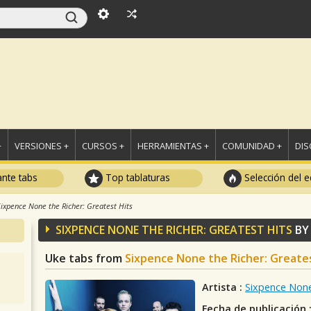
+
VERSIONES +
CURSOS +
HERRAMIENTAS +
COMUNIDAD +
DI
ante tabs
Top tablaturas
Selección del e
Sixpence None the Richer: Greatest Hits
SIXPENCE NONE THE RICHER: GREATEST HITS
B
Uke tabs from
Sixpence None the Richer: Greate
Artista :
Sixpence None
Fecha de publicación 