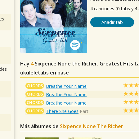
4
canciones (0 tabs y 4
es
Añadir tab
Hay
4
Sixpence None the Richer: Greatest Hits
ta
des
ukuleletabs en base
CHORDS
Breathe Your Name
CHORDS
Breathe Your Name
CHORDS
Breathe Your Name
CHORDS
There She Goes
Part
Más álbumes de
Sixpence None The Richer