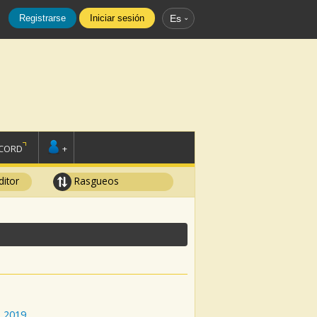
Registrarse
Iniciar sesión
Es
SCORD
+
ditor
Rasgueos
:
2019