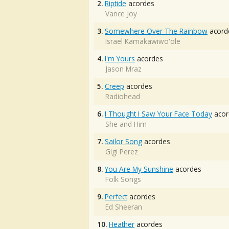
2.
Riptide
acordes
Vance Joy
3.
Somewhere Over The Rainbow
acord
Israel Kamakawiwo'ole
4.
I'm Yours
acordes
Jason Mraz
5.
Creep
acordes
Radiohead
6.
I Thought I Saw Your Face Today
acor
She and Him
7.
Sailor Song
acordes
Gigi Perez
8.
You Are My Sunshine
acordes
Folk Songs
9.
Perfect
acordes
Ed Sheeran
10.
Heather
acordes