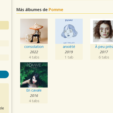
Más álbumes de
Pomme
consolation
anxiété
À peu près
2022
2019
2017
4 tabs
1 tab
6 tabs
En cavale
2016
4 tabs
ele