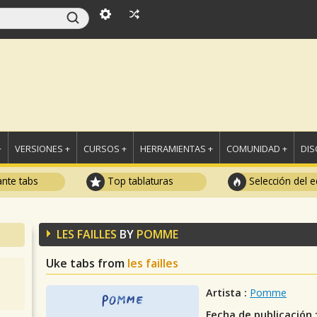
+
VERSIONES +
CURSOS +
HERRAMIENTAS +
COMUNIDAD +
DI
ante tabs
Top tablaturas
Selección del e
LES FAILLES
BY
POMME
Uke tabs from
les failles
Artista :
Pomme
Fecha de publicación 