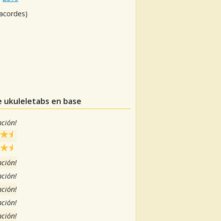
 acordes)
e ukuleletabs en base
nción!
nción!
nción!
nción!
nción!
nción!