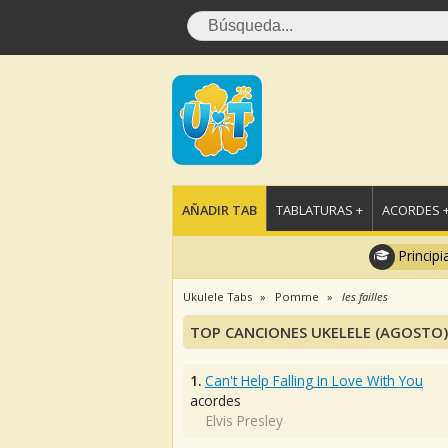
AÑADIR TAB
TABLATURAS +
ACORDES 
Principi
Ukulele Tabs
Pomme
les failles
TOP CANCIONES UKELELE (AGOSTO)
1.
Can't Help Falling In Love With You
acordes
Elvis Presley