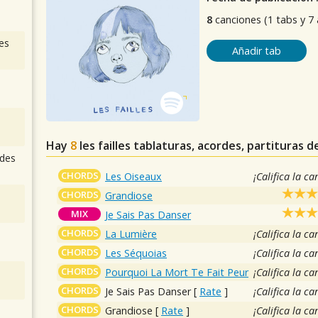
8
canciones (1 tabs y 7
es
Añadir tab
Hay
8
les failles
tablaturas, acordes, partituras d
des
CHORDS
Les Oiseaux
¡Califica la ca
CHORDS
Grandiose
MIX
Je Sais Pas Danser
CHORDS
La Lumière
¡Califica la ca
CHORDS
Les Séquoias
¡Califica la ca
CHORDS
Pourquoi La Mort Te Fait Peur
¡Califica la ca
CHORDS
Je Sais Pas Danser
[
Rate
]
¡Califica la ca
CHORDS
Grandiose
[
Rate
]
¡Califica la ca