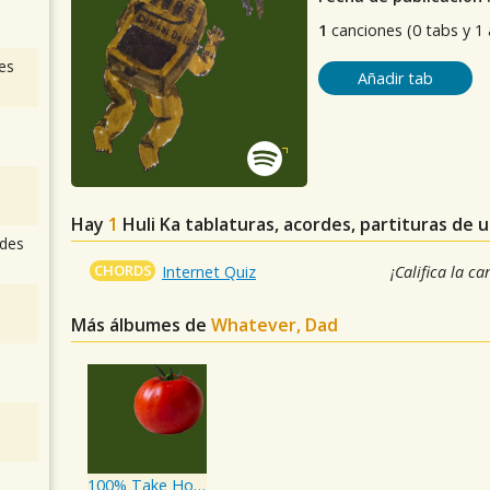
1
canciones (0 tabs y 1
es
Añadir tab
Hay
1
Huli Ka
tablaturas, acordes, partituras de 
des
CHORDS
Internet Quiz
¡Califica la ca
Más álbumes de
Whatever, Dad
100% Take Home! / Good Morning