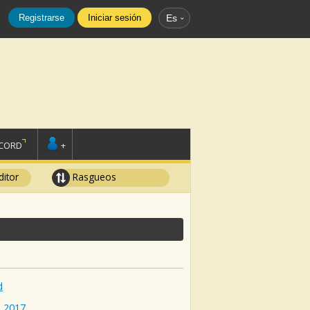
Registrarse
Iniciar sesión
Es
SCORD
+
ditor
Rasgueos
d
:
2017