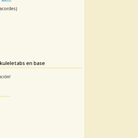
 acordes)
ukuleletabs en base
nción!