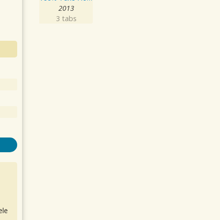
2013
3 tabs
ele