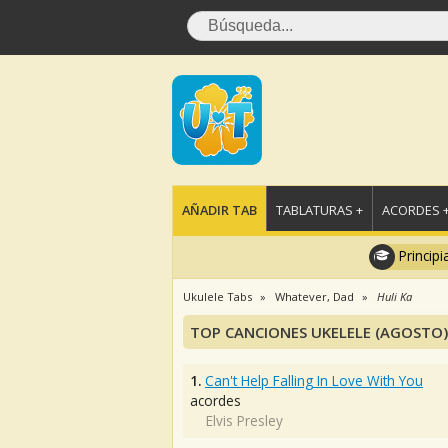
AÑADIR TAB
TABLATURAS +
ACORDES 
Principi
Ukulele Tabs
Whatever, Dad
Huli Ka
TOP CANCIONES UKELELE (AGOSTO)
1.
Can't Help Falling In Love With You
acordes
Elvis Presley