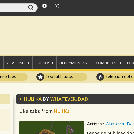
+
VERSIONES +
CURSOS +
HERRAMIENTAS +
COMUNIDAD +
DI
ante tabs
Top tablaturas
Selección del e
HULI KA
BY
WHATEVER, DAD
Uke tabs from
Huli Ka
Artista :
Whatever, Da
Fecha de publicación 