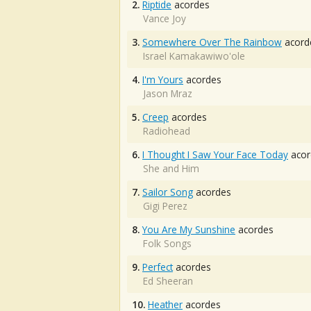
2.
Riptide
acordes
Vance Joy
3.
Somewhere Over The Rainbow
acord
Israel Kamakawiwo'ole
4.
I'm Yours
acordes
Jason Mraz
5.
Creep
acordes
Radiohead
6.
I Thought I Saw Your Face Today
acor
She and Him
7.
Sailor Song
acordes
Gigi Perez
8.
You Are My Sunshine
acordes
Folk Songs
9.
Perfect
acordes
Ed Sheeran
10.
Heather
acordes