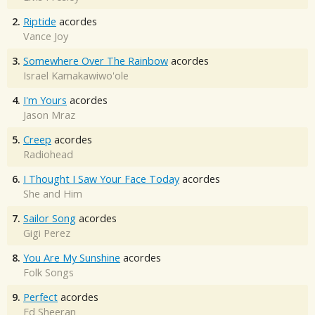
2.
Riptide
acordes
Vance Joy
3.
Somewhere Over The Rainbow
acordes
Israel Kamakawiwo'ole
4.
I'm Yours
acordes
Jason Mraz
5.
Creep
acordes
Radiohead
6.
I Thought I Saw Your Face Today
acordes
She and Him
7.
Sailor Song
acordes
Gigi Perez
8.
You Are My Sunshine
acordes
Folk Songs
9.
Perfect
acordes
Ed Sheeran