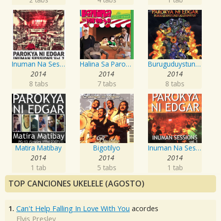
Inuman Na Sessions, Vol. 2
Halina Sa Parokya
Buruguduystunstugudunstuy
2014
2014
2014
8 tabs
7 tabs
8 tabs
Matira Matibay
Bigotilyo
Inuman Na Sessions, Vol. 1
2014
2014
2014
1 tab
5 tabs
1 tab
TOP CANCIONES UKELELE (AGOSTO)
1.
Can't Help Falling In Love With You
acordes
Elvis Presley