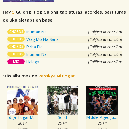
Hay
5
Gulong Itlog Gulong
tablaturas, acordes, partituras
de ukuleletabs en base
CHORDS
Inuman Na!
¡Califica la canción!
CHORDS
Wag Mo Na Sana
¡Califica la canción!
CHORDS
Picha Pie
¡Califica la canción!
CHORDS
Inuman Na
¡Califica la canción!
MIX
Halaga
¡Califica la canción!
Más álbumes de
Parokya Ni Edgar
Edgar Edgar Musikahan
Solid
Middle-Aged Juvenile Novelty Pop Rockers
2014
2014
2014
2 tabs
4 tabs
1 tab