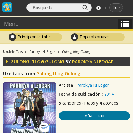
Es
Menu
Principiante tabs
Top tablaturas
Ukulele Tabs
Parokya Ni Edgar
Gulong Itlog Gulong
GULONG ITLOG GULONG
BY
PAROKYA NI EDGAR
Uke tabs from
Gulong Itlog Gulong
Artista :
Parokya Ni Edgar
Fecha de publicación :
2014
5
canciones (1 tabs y 4 acordes)
Añadir tab