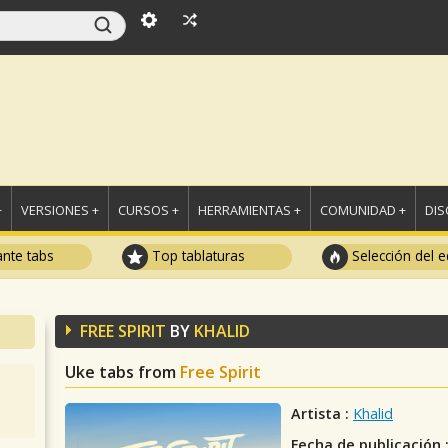
+
VERSIONES +
CURSOS +
HERRAMIENTAS +
COMUNIDAD +
DI
ante tabs
Top tablaturas
Selección del e
FREE SPIRIT
BY
KHALID
Uke tabs from
Free Spirit
Artista :
Khalid
Fecha de publicación 