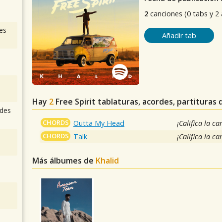
2
canciones (0 tabs y 2
es
Añadir tab
Hay
2
Free Spirit
tablaturas, acordes, partituras 
des
CHORDS
Outta My Head
¡Califica la ca
CHORDS
Talk
¡Califica la ca
Más álbumes de
Khalid