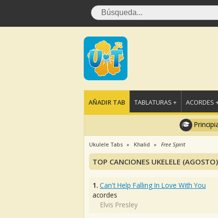
AÑADIR TAB
TABLATURAS +
ACORDES 
Principi
Ukulele Tabs
Khalid
Free Spirit
TOP CANCIONES UKELELE (AGOSTO)
1.
Can't Help Falling In Love With You
acordes
Elvis Presley