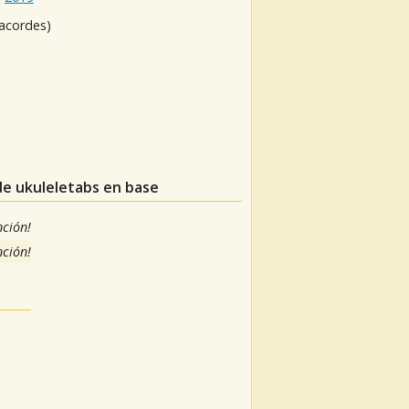
 acordes)
de ukuleletabs en base
nción!
nción!