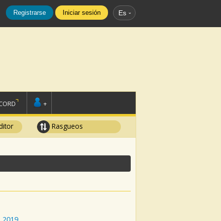
Registrarse
Iniciar sesión
Es
SCORD
+
ditor
Rasgueos
:
2019