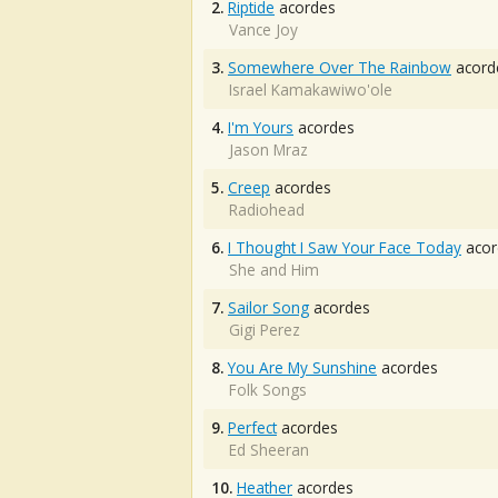
2.
Riptide
acordes
Vance Joy
3.
Somewhere Over The Rainbow
acord
Israel Kamakawiwo'ole
4.
I'm Yours
acordes
Jason Mraz
5.
Creep
acordes
Radiohead
6.
I Thought I Saw Your Face Today
acor
She and Him
7.
Sailor Song
acordes
Gigi Perez
8.
You Are My Sunshine
acordes
Folk Songs
9.
Perfect
acordes
Ed Sheeran
10.
Heather
acordes